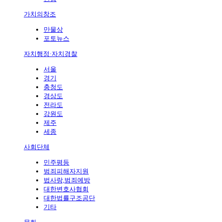
가치의창조
만물상
포토뉴스
자치행정·자치경찰
서울
경기
충청도
경상도
전라도
강원도
제주
세종
사회단체
민주평등
범죄피해자지원
법사랑,범죄예방
대한변호사협회
대한법률구조공단
기타