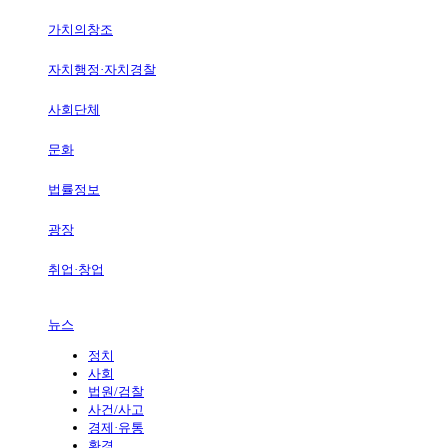
가치의창조
자치행정·자치경찰
사회단체
문화
법률정보
광장
취업·창업
뉴스
정치
사회
법원/검찰
사건/사고
경제·유통
환경