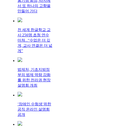
홍기영 회장, 타지에
서 또 하나의 고향을
만들어 가다
전 세계 한글학교 교
사 256명 초청 연수
마쳐...“수업은 더 깊
게, 교사 연결은 더 넓
게”
법제처, 기초지방정
부의 법제 역량 강화
를 위한 전라권 현장
설명회 개최
‘장애인 수험생‘위한
공직 온라인 설명회
공개