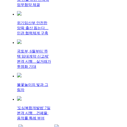
업무협약 체결
위기임산부 안전한
양육·출산 돕는다…
민관 협력체계 구축
국토부, 6월부터 '주
택 임대계약 신고제'
본격 시행…실거래가
투명화 기대
불꽃놀이의 빛과 그
림자
'도심복합개발법' 7일
본격 시행…건폐율·
용적률 특례 부여