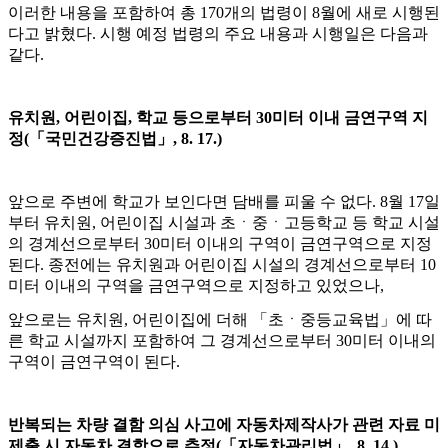
이러한 내용을 포함하여 총
170
개의 법령이
8
월에 새로 시행된
다고 밝혔다
.
시행 예정 법령의 주요 내용과 시행일은 다음과
같다
.
유치원
,
어린이집
,
학교 등으로부터
30
미터 이내 금연구역 지
정
(
「
국민건강증진법
」
, 8. 17.)
앞으로 주변에 학교가 보인다면 담배를 피울 수 없다
. 8
월
17
일
부터 유치원
,
어린이집 시설과 초
ㆍ
중
ㆍ
고등학교 등 학교 시설
의 경계선으로부터
30
미터 이내의 구역이 금연구역으로 지정
된다
.
종전에는 유치원과 어린이집 시설의 경계선으로부터
10
미터 이내의 구역을 금연구역으로 지정하고 있었으나
,
앞으로는 유치원
,
어린이집에 더해
「
초
ㆍ
중등교육법
」
에 따
른 학교 시설까지 포함하여 그 경계선으로부터
30
미터 이내의
구역이 금연구역이 된다
.
반복되는 차량 결함 의심 사고에 자동차제작사가 관련 자료 미
제출 시 자동차 결함으로 추정
(
「
자동차관리법
」
, 8. 14.)