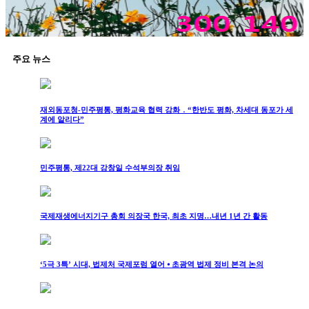
주요 뉴스
재외동포청-민주평통, 평화교육 협력 강화 ․ “한반도 평화, 차세대 동포가 세
계에 알리다”
민주평통, 제22대 강창일 수석부의장 취임
국제재생에너지기구 총회 의장국 한국, 최초 지명…내년 1년 간 활동
‘5극 3특’ 시대, 법제처 국제포럼 열어 ⦁ 초광역 법제 정비 본격 논의