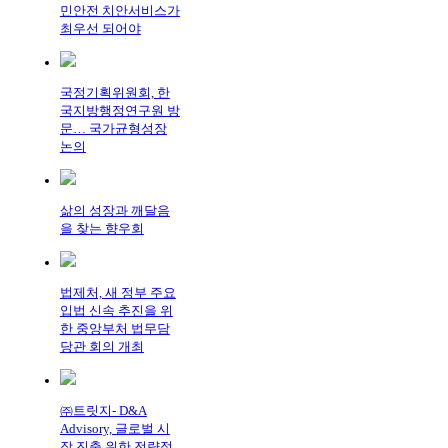
민안전 치안서비스가
최우선 되어야
국정기획위원회, 한
국지방행정연구원 방
문… 국가균형성장
논의
삶의 성장과 깨달음
을 찾는 향우회
법제처, 새 정부 주요
입법 신속 추진을 위
한 중앙부처 법무담
당관 회의 개최
㈜트릿지- D&A
Advisory, 글로벌 시
장 진출 위한 전략적