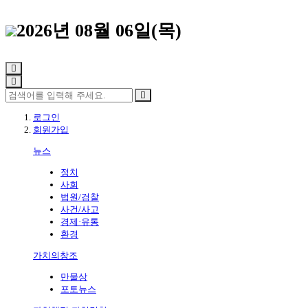
2026년 08월 06일(목)
로그인
회원가입
뉴스
정치
사회
법원/검찰
사건/사고
경제·유통
환경
가치의창조
만물상
포토뉴스