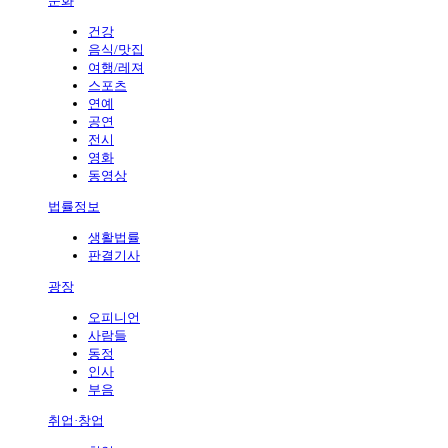
문화
건강
음식/맛집
여행/레져
스포츠
연예
공연
전시
영화
동영상
법률정보
생활법률
판결기사
광장
오피니언
사람들
동정
인사
부음
취업·창업