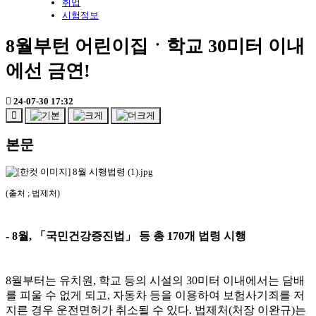
취업
시험정보
8월부턴 어린이집ㆍ학교 30미터 이내
에선 금연!
24-07-30 17:32
본문
(출처 ; 법제처)
- 8
월
,
「
국민건강증진법
」
등 총
170
개 법령 시행
8
월부터는 유치원
,
학교 등의 시설의
30
미터 이내에서는 담배
를 피울 수 없게 되고
,
자동차 등을 이용하여 보험사기죄를 저
지른 경우 운전면허가 취소될 수 있다
.
법제처
(
처장 이완규
)
는