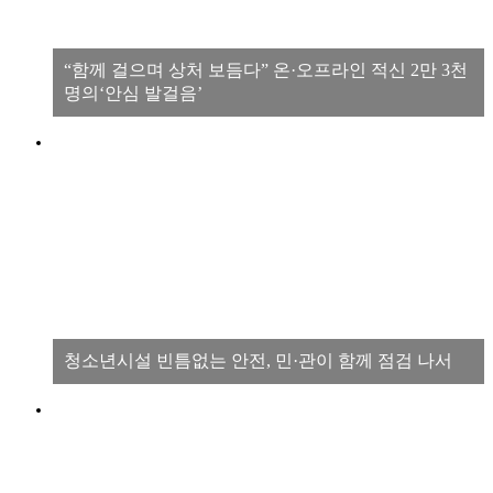
“함께 걸으며 상처 보듬다” 온·오프라인 적신 2만 3천
명의‘안심 발걸음’
청소년시설 빈틈없는 안전, 민·관이 함께 점검 나서