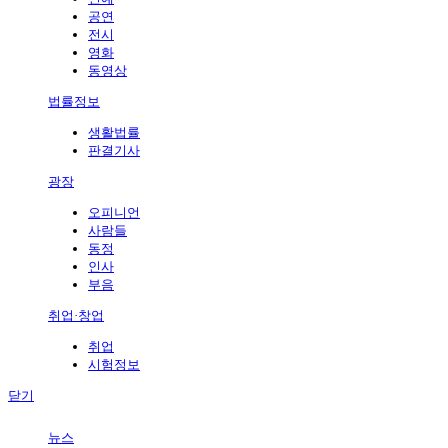
공연
전시
영화
동영상
법률정보
생활법률
판결기사
광장
오피니언
사람들
동정
인사
부음
취업·창업
취업
시험정보
닫기
뉴스