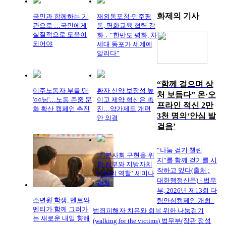
화제의
기사
국민과 함께하는 기
재외동포청-민주평
관으로 …국민에게
통, 평화교육 협력 강
실질적으로 도움이
화 ․ “한반도 평화, 차
되어야
세대 동포가 세계에
알리다”
“함께 걸으며 상
이주노동자 부를 땐
환자 신약 보장성 높
처 보듬다” 온·오
'○○님'…노동 존중 문
이고 제약 혁신은 촉
프라인 적신 2만
화 확산 캠페인 추진
진…약가제도 개편
3천 명의‘안심 발
안 의결
걸음’
“나눔 걷기 챌린
‘기본사회 구현을 위
지”를 함께 걷기를 시
한 정부와 지방자치
작하고 있다(출처 ;
단체의 역할’ 세미나
대한행정산문) - 법무
개최
부, 2026년 제13회 다
소년원 학생, 멘토와
링안심캠페인 개최 -
멘티가 함께 그려가
범죄피해자 치유와 회복 위한 나눔걷기
는 새로운 내일 향해
(walking for the victims) 법무부(장관 정성