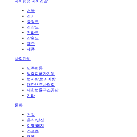
자치행정·자치경찰
서울
경기
충청도
경상도
전라도
강원도
제주
세종
사회단체
민주평등
범죄피해자지원
법사랑,범죄예방
대한변호사협회
대한법률구조공단
기타
문화
건강
음식/맛집
여행/레져
스포츠
연예