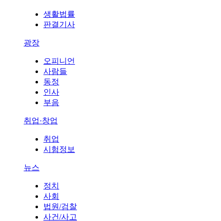
생활법률
판결기사
광장
오피니언
사람들
동정
인사
부음
취업·창업
취업
시험정보
뉴스
정치
사회
법원/검찰
사건/사고