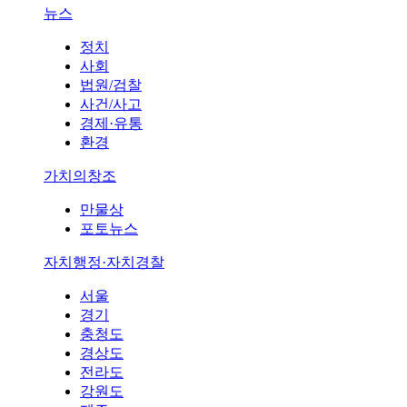
뉴스
정치
사회
법원/검찰
사건/사고
경제·유통
환경
가치의창조
만물상
포토뉴스
자치행정·자치경찰
서울
경기
충청도
경상도
전라도
강원도