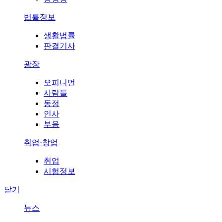
법률정보
생활법률
판결기사
광장
오피니언
사람들
동정
인사
부음
취업·창업
취업
시험정보
닫기
뉴스