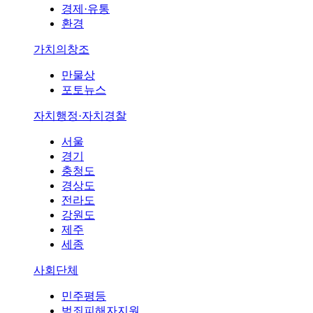
경제·유통
환경
가치의창조
만물상
포토뉴스
자치행정·자치경찰
서울
경기
충청도
경상도
전라도
강원도
제주
세종
사회단체
민주평등
범죄피해자지원