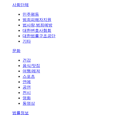
사회단체
민주평등
범죄피해자지원
법사랑,범죄예방
대한변호사협회
대한법률구조공단
기타
문화
건강
음식/맛집
여행/레져
스포츠
연예
공연
전시
영화
동영상
법률정보