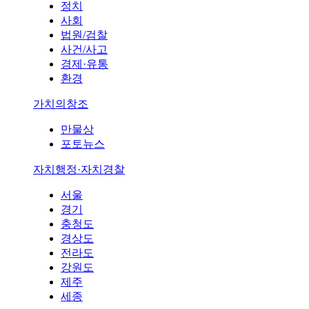
정치
사회
법원/검찰
사건/사고
경제·유통
환경
가치의창조
만물상
포토뉴스
자치행정·자치경찰
서울
경기
충청도
경상도
전라도
강원도
제주
세종