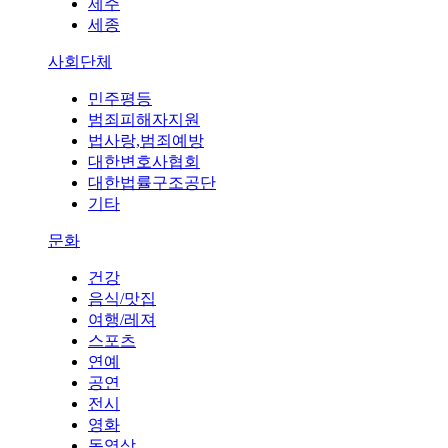
제주
세종
사회단체
민주평등
범죄피해자지원
법사랑,범죄예방
대한변호사협회
대한법률구조공단
기타
문화
건강
음식/맛집
여행/레져
스포츠
연예
공연
전시
영화
동영상