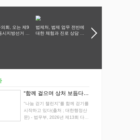
의회, 오는 제9
법제처, 법제 업무 전반에
법제처 인사
동시지방선거 ‧
대한 체험과 진로 상담 기
회는 어느 때보다
회 제공
 책임 있는 자세
 할 것"
사
“함께 걸으며 상처 보듬다” 온·오프라인 적신 2만 3천 명의‘안심 발걸음’
“나눔 걷기 챌린지”를 함께 걷기를
시작하고 있다(출처 ; 대한행정산
문) - 법무부, 2026년 제13회 다링
안심캠페인 개최 - 범죄피해자 치
유와 회복 위한 나눔걷기(walking
for the victims) 법무부(장관 정성