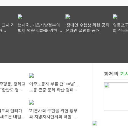
 교사 2
법제처, 기초지방정부의
‘장애인 수험생‘위한 공직
영등포구
마
법제 역량 강화를 위한 전
온라인 설명회 공개
회 전국
깊게, 교
라권 현장설명회 개최
"공직사
게”
공정하고
를 지켜야
화제의
기
주평통, 평화교
이주노동자 부를 땐 '○○님'…
 “한반도 평화,
노동 존중 문화 확산 캠페인
 세계에 알리
추진
멘토와 멘티가
‘기본사회 구현을 위한 정부
 새로운 내일
와 지방자치단체의 역할’ 세
미나 개최