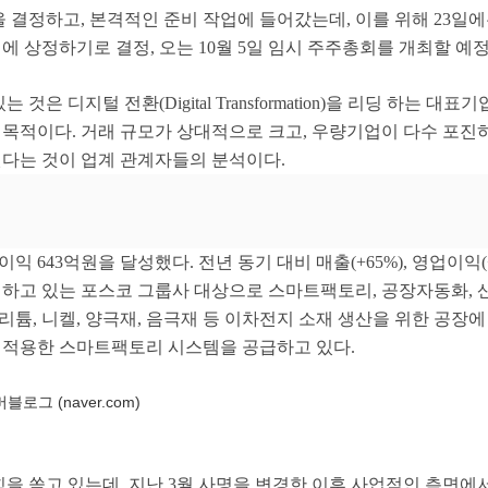
을 결정하고
,
본격적인 준비 작업에 들어갔는데
,
이를 위해
23
일에
회에 상정하기로 결정
,
오는
10
월
5
일 임시 주주총회를 개최할 예
있는 것은 디지털 전환
(Digital Transformation)
을 리딩 하는 대표기
 목적이다
.
거래 규모가 상대적으로 크고
,
우량기업이 다수 포진
된다는 것이 업계 관계자들의 분석이다
.
이익
643
억원을 달성했다
.
전년 동기 대비 매출
(+65%),
영업이익
진하고 있는 포스코 그룹사 대상으로 스마트팩토리
,
공장자동화
,
 리튬
,
니켈
,
양극재
,
음극재 등 이차전지 소재 생산을 위한 공장에
 적용한 스마트팩토리 시스템을 공급하고 있다
.
로그 (naver.com)
힘을 쏟고 있는데
,
지난
3
월 사명을 변경한 이후 사업적인 측면에