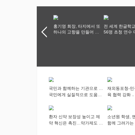
홍기영 회장, 타지에서 또
전 세계 한글학교
하나의 고향을 만들어 가
56명 초청 연수 
다
쳐...“수업은 더 
사 연결은 더 넓
국민과 함께하는 기관으로 …
재외동포청-민
국민에게 실질적으로 도움이
육 협력 강화 ․
되어야
차세대 동포가
다”
환자 신약 보장성 높이고 제
소년원 학생, 
약 혁신은 촉진…약가제도 개
함께 그려가는
편안 의결
향해