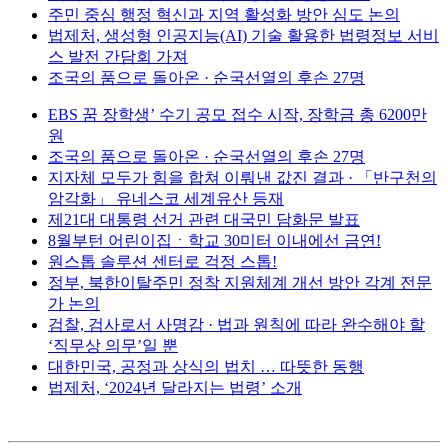
주민 중심 행정 혁신과 지역 활성화 방안 심도 논의
법제처, 생성형 인공지능(AI) 기술 활용한 법령정보 서비
스 발전 간담회 가져
조국의 품으로 돌아온 · 순국선열의 후손 27명
EBS 꿈 장학생’ 수기 공모 접수 시작, 장학금 총 6200만
원
조국의 품으로 돌아온 · 순국선열의 후손 27명
지자체 모두가 힘을 합쳐 이뤄낸 값진 결과 · 「반구천의
암각화」 유네스코 세계유산 등재
제21대 대통령 선거 관련 대국민 담화문 발표
8월부턴 어린이집ㆍ학교 30미터 이내에선 금연!
원스톱 솔루션 센터로 걱정 스톱!
정부, 북한이탈주민 정착 지원체계 개선 방안 각계 전문
가 논의
검찰, 검사로서 사명감 · 법과 원칙에 따라 완수해야 할
‘직무상 의무’일 뿐
대한민국, 공정과 상식의 법치 … 따뜻한 동행
법제처, ‘2024년 달라지는 법령’ 소개