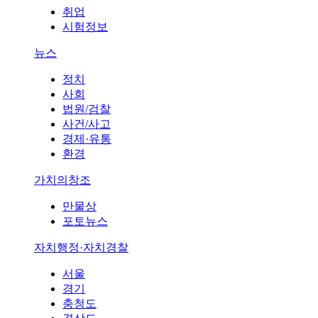
취업
시험정보
뉴스
정치
사회
법원/검찰
사건/사고
경제·유통
환경
가치의창조
만물상
포토뉴스
자치행정·자치경찰
서울
경기
충청도