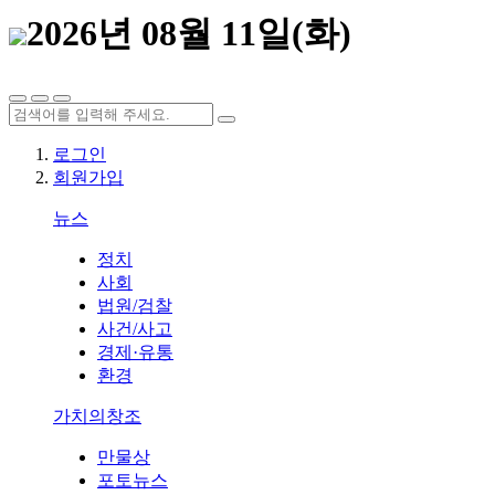
2026년 08월 11일(화)
로그인
회원가입
뉴스
정치
사회
법원/검찰
사건/사고
경제·유통
환경
가치의창조
만물상
포토뉴스