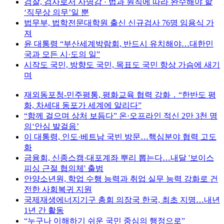
검찰, 검사로서 사명감 · 법과 원칙에 따라 완수해야 할
‘직무상 의무’일 뿐
법무부, 법학전문대학원 출신 신규검사 76명 임용식 가
져
윤 대통령 “부산세계박람회, 반드시 유치해야…대한민
국과 모든 시·도의 일”
시작도 국민, 방향도 국민, 목표도 국민 항상 가슴에 새기
며
재외동포청-민주평통, 평화교육 협력 강화 ․ “한반도 평
화, 차세대 동포가 세계에 알리다”
“함께 걸으며 상처 보듬다” 온·오프라인 적신 2만 3천 명
의‘안심 발걸음’
이 대통령, 인도·베트남 국빈 방문…핵심분야 협력 고도
화
금융회, 신종스캠·대포계좌 뿌리 뽑는다…내달 '보이스
피싱 근절 협의체' 출범
안양소년원, 학업 수행 능력과 취업 실무 능력 강화로 건
전한 사회복귀 지원
국제재생에너지기구 총회 의장국 한국, 최초 지명…내년
1년 간 활동
“누구나 이해하기 쉬운 국민 중심의 행정으로”