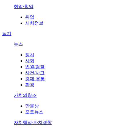
취업·창업
취업
시험정보
닫기
뉴스
정치
사회
법원/검찰
사건/사고
경제·유통
환경
가치의창조
만물상
포토뉴스
자치행정·자치경찰