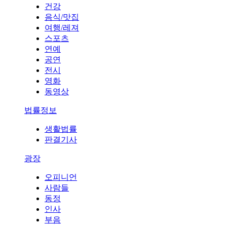
건강
음식/맛집
여행/레져
스포츠
연예
공연
전시
영화
동영상
법률정보
생활법률
판결기사
광장
오피니언
사람들
동정
인사
부음