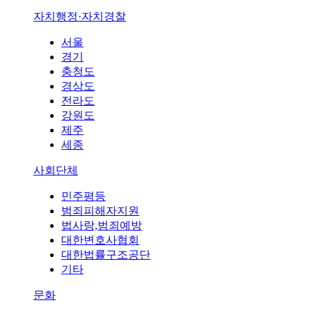
자치행정·자치경찰
서울
경기
충청도
경상도
전라도
강원도
제주
세종
사회단체
민주평등
범죄피해자지원
법사랑,범죄예방
대한변호사협회
대한법률구조공단
기타
문화