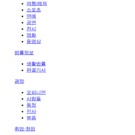
여행/레져
스포츠
연예
공연
전시
영화
동영상
법률정보
생활법률
판결기사
광장
오피니언
사람들
동정
인사
부음
취업·창업