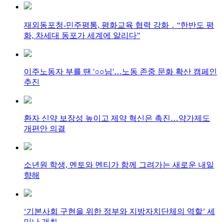
재외동포청-민주평통, 평화교육 협력 강화 ․ “한반도 평
화, 차세대 동포가 세계에 알리다”
이주노동자 부를 땐 '○○님'…노동 존중 문화 확산 캠페인
추진
환자 신약 보장성 높이고 제약 혁신은 촉진…약가제도
개편안 의결
소년원 학생, 멘토와 멘티가 함께 그려가는 새로운 내일
향해
‘기본사회 구현을 위한 정부와 지방자치단체의 역할’ 세
미나 개최