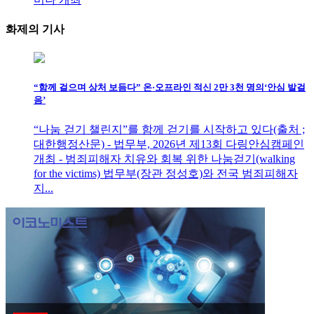
화제의
기사
“함께 걸으며 상처 보듬다” 온·오프라인 적신 2만 3천 명의‘안심 발걸
음’
“나눔 걷기 챌린지”를 함께 걷기를 시작하고 있다(출처 ;
대한행정산문) - 법무부, 2026년 제13회 다링안심캠페인
개최 - 범죄피해자 치유와 회복 위한 나눔걷기(walking
for the victims) 법무부(장관 정성호)와 전국 범죄피해자
지...