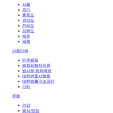
서울
경기
충청도
경상도
전라도
강원도
제주
세종
사회단체
민주평등
범죄피해자지원
법사랑,범죄예방
대한변호사협회
대한법률구조공단
기타
문화
건강
음식/맛집