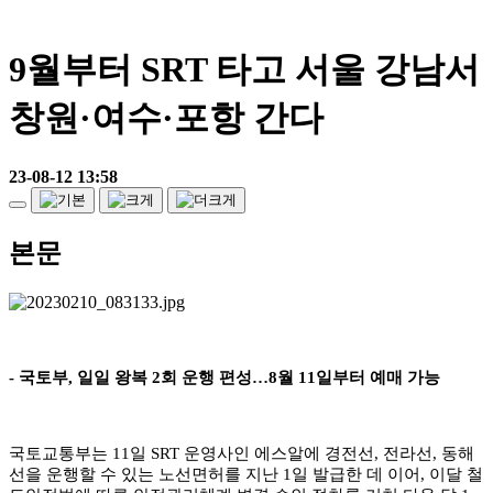
9월부터 SRT 타고 서울 강남서
창원·여수·포항 간다
23-08-12 13:58
본문
-
국토부
,
일일 왕복
2
회 운행 편성
…
8
월
11
일부터 예매 가능
국토교통부는
11
일
SRT
운영사인 에스알에 경전선
,
전라선
,
동해
선을 운행할 수 있는 노선면허를 지난
1
일 발급한 데 이어
,
이달 철