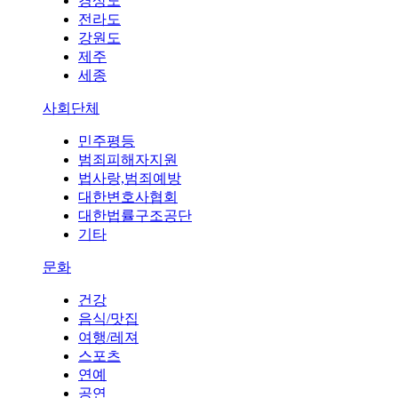
경상도
전라도
강원도
제주
세종
사회단체
민주평등
범죄피해자지원
법사랑,범죄예방
대한변호사협회
대한법률구조공단
기타
문화
건강
음식/맛집
여행/레져
스포츠
연예
공연