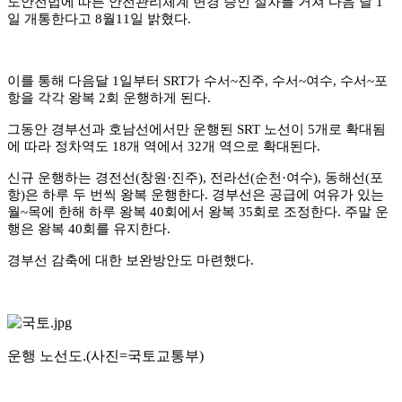
도안전법에 따른 안전관리체계 변경 승인 절차를 거쳐 다음 달
1
일 개통한다고
8
월
11
일 밝혔다
.
이를 통해 다음달
1
일부터
SRT
가 수서
~
진주
,
수서
~
여수
,
수서
~
포
항을 각각 왕복
2
회 운행하게 된다
.
그동안 경부선과 호남선에서만 운행된
SRT
노선이
5
개로 확대됨
에 따라 정차역도
18
개 역에서
32
개 역으로 확대된다
.
신규 운행하는 경전선
(
창원
·
진주
),
전라선
(
순천
·
여수
),
동해선
(
포
항
)
은 하루 두 번씩 왕복 운행한다
.
경부선은 공급에 여유가 있는
월
~
목에 한해 하루 왕복
40
회에서 왕복
35
회로 조정한다
.
주말 운
행은 왕복
40
회를 유지한다
.
경부선 감축에 대한 보완방안도 마련했다
.
운행 노선도
.(
사진
=
국토교통부
)