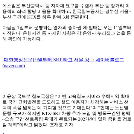
에스알은 부산광역시 등 지자체 요구를 수렴해 부산 등 장거리 이
용객의 좌석 할당 비율을 확대하고
,
한국철도공사는 경부선 서울
~
부산 구간에
KTX
를 하루 왕복
3
회 증편한다
.
다음달
1
일부터 운행하는 열차의 승차권 예
·
발매는 오는
11
일부터
시작된다
.
운행시간 등 자세한 사항은 각 운영사 누리집과 앱을 통
해 확인이 가능하다
.
[대한행정신문] 9월부터 SRT 타고 서울 강.. : 네이버블로그
(naver.com)
이윤상 국토부 철도국장은
“
이번 고속철도 서비스 수혜지역 확대
로 국가 균형발전을 도모하고 철도 이용자가 체감하는 서비스 선
택의 폭을 넓히는 데 기여할 것으로 기대된다
”
며
“
현재는 노선별
운행 규모가 적지만
KTX·SRT
차량 추가 도입 및 병목구간인 평택
~
오송 구간 선로용량 확대가 완료되는
2027
년에 열차 증편을 검토
할 계획
”
이라고 밝혔다
.
조재호 기자