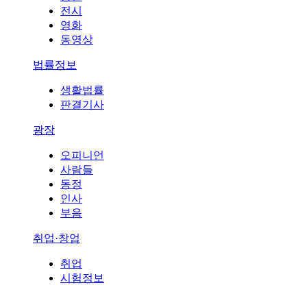
전시
영화
동영상
법률정보
생활법률
판결기사
광장
오피니언
사람들
동정
인사
부음
취업·창업
취업
시험정보