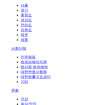
서울
경기
충청도
경상도
전라도
강원도
제주
세종
사회단체
민주평등
범죄피해자지원
법사랑,범죄예방
대한변호사협회
대한법률구조공단
기타
문화
건강
음식/맛집