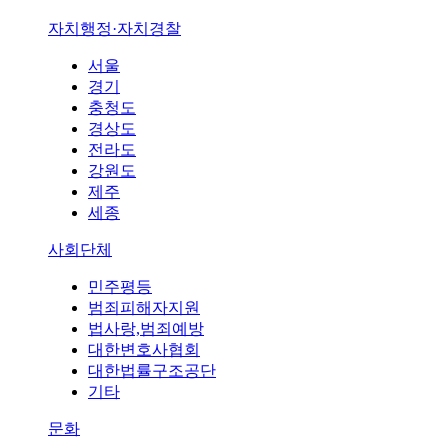
자치행정·자치경찰
서울
경기
충청도
경상도
전라도
강원도
제주
세종
사회단체
민주평등
범죄피해자지원
법사랑,범죄예방
대한변호사협회
대한법률구조공단
기타
문화