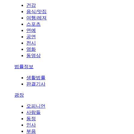
건강
음식/맛집
여행/레져
스포츠
연예
공연
전시
영화
동영상
법률정보
생활법률
판결기사
광장
오피니언
사람들
동정
인사
부음