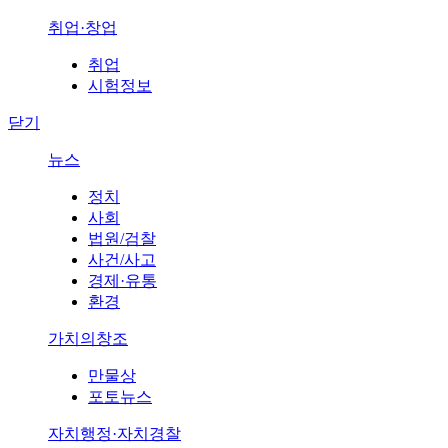
취업·창업
취업
시험정보
닫기
뉴스
정치
사회
법원/검찰
사건/사고
경제·유통
환경
가치의창조
만물상
포토뉴스
자치행정·자치경찰