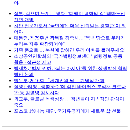
야
정부, 걸으며 느끼는 평화 ·‘디엠지 평화의 길’ 테마노선
전면 개방
치안 전문가로서 ‘국민에게 더욱 신뢰받는 경찰관’이 되
어야
대통령, 제79주년 광복절 경축사…“북녁 땅으로 우리가
누리는 자유 확장되어야”
가족 품으로 … 북한에 잡혀간 우리 아빠를 돌려주세요!
소상공인연합회의 ‘국가법령정보센터’ 법령정보 공동
활용 · 접근성 제고
법제처, ‘법제로 하나되는 아시아’를 위한 상생발전 협력
방안 논의
법무부, 제16회 「세계인의 날」 기념식 개최
질병관리청, ‘생활하수’에 섞인 바이러스 분석해 코로나
19 등 감염병 감시하다
외교부, 글로벌 녹색성장 … 청년들이 지속적인 관심이
중요
포스코 1%나눔 재단, 국가유공자에게 새로운 삶 선물