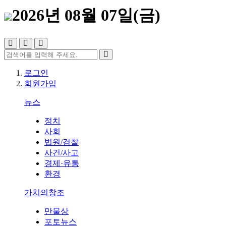
2026년 08월 07일(금)
로그인
회원가입
뉴스
정치
사회
법원/검찰
사건/사고
경제·유통
환경
가치의창조
만물상
포토뉴스