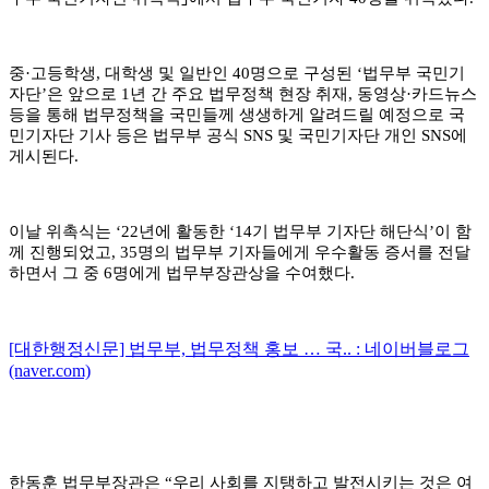
중
·
고등학생
,
대학생 및 일반인
40
명으로 구성된
‘
법무부 국민기
자단
’
은 앞으로
1
년 간 주요 법무정책 현장 취재
,
동영상
·
카드뉴스
등을 통해 법무정책을 국민들께 생생하게 알려드릴 예정으로 국
민기자단 기사 등은 법무부 공식
SNS
및 국민기자단 개인
SNS
에
게시된다
.
이날 위촉식는
‘22
년에 활동한
‘14
기 법무부 기자단 해단식
’
이 함
께 진행되었고
, 35
명의 법무부 기자들에게 우수활동 증서를 전달
하면서 그 중
6
명에게 법무부장관상을 수여했다
.
[대한행정신문] 법무부, 법무정책 홍보 … 국.. : 네이버블로그
(naver.com)
한동훈 법무부장관은
“
우리 사회를 지탱하고 발전시키는 것은 여