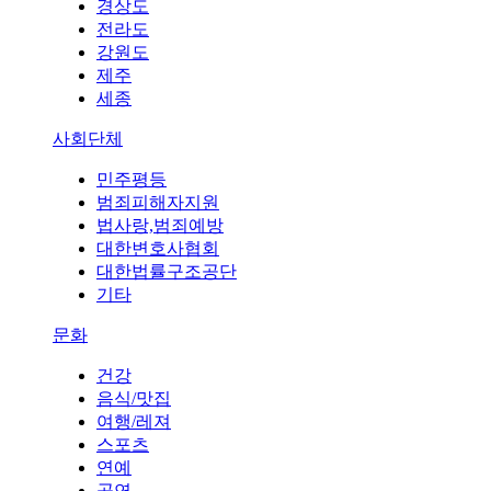
경상도
전라도
강원도
제주
세종
사회단체
민주평등
범죄피해자지원
법사랑,범죄예방
대한변호사협회
대한법률구조공단
기타
문화
건강
음식/맛집
여행/레져
스포츠
연예
공연