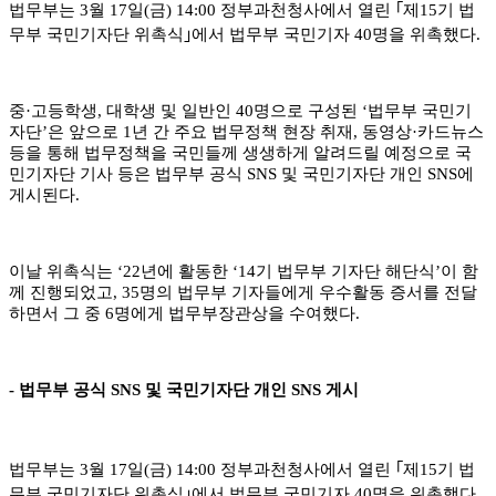
법무부는
3
월
17
일
(
금
) 14:00
정부과천청사에서 열린
｢
제
15
기 법
무부 국민기자단 위촉식
｣
에서 법무부 국민기자
40
명을 위촉했다
.
중
·
고등학생
,
대학생 및 일반인
40
명으로 구성된
‘
법무부 국민기
자단
’
은 앞으로
1
년 간 주요 법무정책 현장 취재
,
동영상
·
카드뉴스
등을 통해 법무정책을 국민들께 생생하게 알려드릴 예정으로 국
민기자단 기사 등은 법무부 공식
SNS
및 국민기자단 개인
SNS
에
게시된다
.
이날 위촉식는
‘22
년에 활동한
‘14
기 법무부 기자단 해단식
’
이 함
께 진행되었고
, 35
명의 법무부 기자들에게 우수활동 증서를 전달
하면서 그 중
6
명에게 법무부장관상을 수여했다
.
-
법무부 공식
SNS
및 국민기자단 개인
SNS
게시
법무부는
3
월
17
일
(
금
) 14:00
정부과천청사에서 열린
｢
제
15
기 법
무부 국민기자단 위촉식
｣
에서 법무부 국민기자
40
명을 위촉했다
.