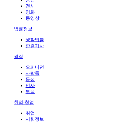
전시
영화
동영상
법률정보
생활법률
판결기사
광장
오피니언
사람들
동정
인사
부음
취업·창업
취업
시험정보