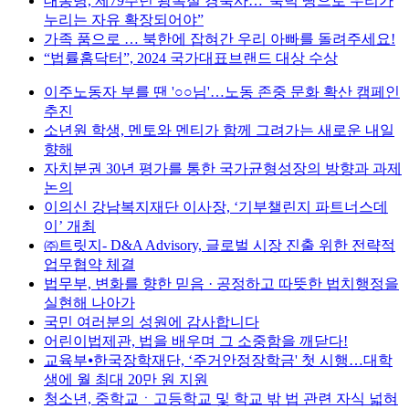
대통령, 제79주년 광복절 경축사…“북녁 땅으로 우리가
누리는 자유 확장되어야”
가족 품으로 … 북한에 잡혀간 우리 아빠를 돌려주세요!
“법률홈닥터”, 2024 국가대표브랜드 대상 수상
이주노동자 부를 땐 '○○님'…노동 존중 문화 확산 캠페인
추진
소년원 학생, 멘토와 멘티가 함께 그려가는 새로운 내일
향해
자치분권 30년 평가를 통한 국가균형성장의 방향과 과제
논의
이의신 강남복지재단 이사장, ‘기부챌린지 파트너스데
이’ 개최
㈜트릿지- D&A Advisory, 글로벌 시장 진출 위한 전략적
업무협약 체결
법무부, 변화를 향한 믿음 · 공정하고 따뜻한 법치행정을
실현해 나아가
국민 여러분의 성원에 감사합니다
어린이법제관, 법을 배우며 그 소중함을 깨닫다!
교육부⦁한국장학재단, ‘주거안정장학금' 첫 시행…대학
생에 월 최대 20만 원 지원
청소년, 중학교ㆍ고등학교 및 학교 밖 법 관련 자식 넓혀