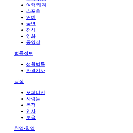
여행/레져
스포츠
연예
공연
전시
영화
동영상
법률정보
생활법률
판결기사
광장
오피니언
사람들
동정
인사
부음
취업·창업