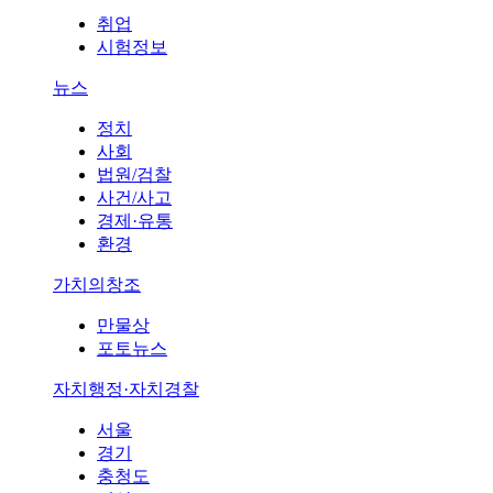
취업
시험정보
뉴스
정치
사회
법원/검찰
사건/사고
경제·유통
환경
가치의창조
만물상
포토뉴스
자치행정·자치경찰
서울
경기
충청도