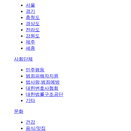
서울
경기
충청도
경상도
전라도
강원도
제주
세종
사회단체
민주평등
범죄피해자지원
법사랑,범죄예방
대한변호사협회
대한법률구조공단
기타
문화
건강
음식/맛집