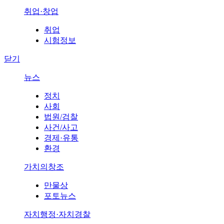
취업·창업
취업
시험정보
닫기
뉴스
정치
사회
법원/검찰
사건/사고
경제·유통
환경
가치의창조
만물상
포토뉴스
자치행정·자치경찰