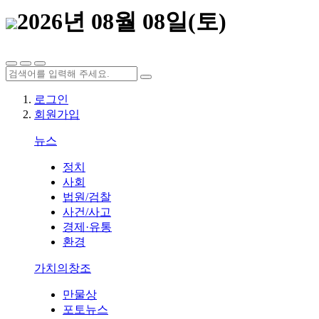
2026년 08월 08일(토)
로그인
회원가입
뉴스
정치
사회
법원/검찰
사건/사고
경제·유통
환경
가치의창조
만물상
포토뉴스