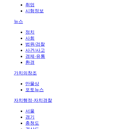
취업
시험정보
뉴스
정치
사회
법원/검찰
사건/사고
경제·유통
환경
가치의창조
만물상
포토뉴스
자치행정·자치경찰
서울
경기
충청도