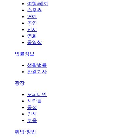
여행/레져
스포츠
연예
공연
전시
영화
동영상
법률정보
생활법률
판결기사
광장
오피니언
사람들
동정
인사
부음
취업·창업