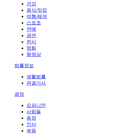
건강
음식/맛집
여행/레져
스포츠
연예
공연
전시
영화
동영상
법률정보
생활법률
판결기사
광장
오피니언
사람들
동정
인사
부음