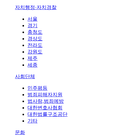
자치행정·자치경찰
서울
경기
충청도
경상도
전라도
강원도
제주
세종
사회단체
민주평등
범죄피해자지원
법사랑,범죄예방
대한변호사협회
대한법률구조공단
기타
문화