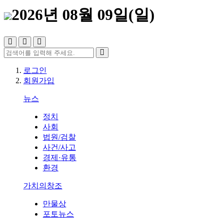
2026년 08월 09일(일)
로그인
회원가입
뉴스
정치
사회
법원/검찰
사건/사고
경제·유통
환경
가치의창조
만물상
포토뉴스