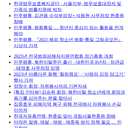
한국법무보호복지공단 · 서울지부, 법무보호대장자 및
가족의 법률지원에 박차
민주평통, 김관용 수석부의장 • 석동현 사무처장 현충원
참배
민주평통, 평화통일 … 청년이 중심이 되는 활동을 전개
해야
민주평통, 『2021 해외 청소년 평화·통일 그림공모전』
시상식 가져
2025년 전국범죄피해자지원연합회 정기총회 개최
민주평통, 북한이탈주민 출신 · 대한민국 8년차 · 차관급
· 태영호 사무처장 임명
2023년 아름다운 동행 ‘힐링캠프’ · ‘사랑의 김장 담그기’
행사 가져
양창수 회장, 자원봉사자의 기본자세
[특집 인터뷰] 김승취 회장, 북한이탈 청소년에게 희망과
용기를 심어주는 분을 찾아서
집중호우 피해지역 복구 위해 전국에서 자원봉사 손길
이어져
한국자유총연맹, 현충일 맞아 국립서울현충원 참배
마약은 질병, 재발 · 재범 · 재중독 방지 정책 필요 … 민