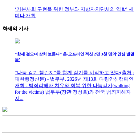
‘기본사회 구현을 위한 정부와 지방자치단체의 역할’ 세
미나 개최
화제의
기사
“함께 걸으며 상처 보듬다” 온·오프라인 적신 2만 3천 명의‘안심 발걸
음’
“나눔 걷기 챌린지”를 함께 걷기를 시작하고 있다(출처 ;
대한행정산문) - 법무부, 2026년 제13회 다링안심캠페인
개최 - 범죄피해자 치유와 회복 위한 나눔걷기(walking
for the victims) 법무부(장관 정성호)와 전국 범죄피해자
지...