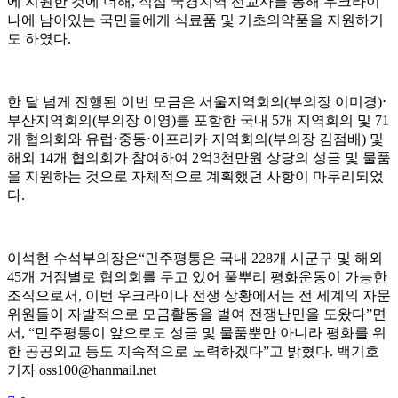
에 지원한 것에 더해
,
직접 국경지역 선교사를 통해 우크라이
나에 남아있는 국민들에게 식료품 및 기초의약품을 지원하기
도 하였다
.
한 달 넘게 진행된 이번 모금은 서울지역회의
(
부의장 이미경
)
⋅
부산지역회의
(
부의장 이영
)
를 포함한 국내
5
개 지역회의 및
71
개 협의회와 유럽
⋅
중동
⋅
아프리카 지역회의
(
부의장 김점배
)
및
해외
14
개 협의회가 참여하여
2
억
3
천만원 상당의 성금 및 물품
을 지원하는 것으로 자체적으로 계획했던 사항이 마무리되었
다
.
이석현 수석부의장은
“
민주평통은 국내
228
개 시군구 및 해외
45
개 거점별로 협의회를 두고 있어 풀뿌리 평화운동이 가능한
조직으로서
,
이번 우크라이나 전쟁 상황에서는 전 세계의 자문
위원들이 자발적으로 모금활동을 벌여 전쟁난민을 도왔다
”
면
서
, “
민주평통이 앞으로도 성금 및 물품뿐만 아니라 평화를 위
한 공공외교 등도 지속적으로 노력하겠다
”
고 밝혔다
.
백기호
기자
oss100@hanmail.net