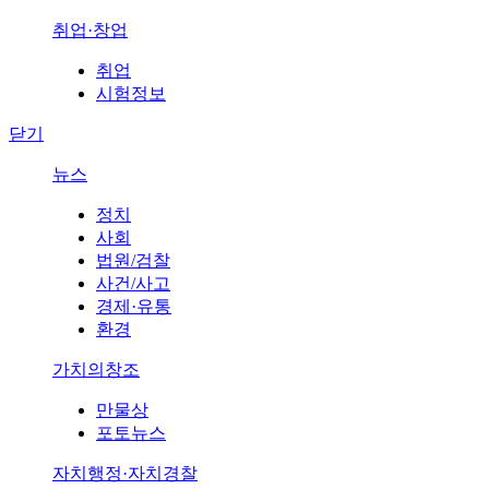
취업·창업
취업
시험정보
닫기
뉴스
정치
사회
법원/검찰
사건/사고
경제·유통
환경
가치의창조
만물상
포토뉴스
자치행정·자치경찰