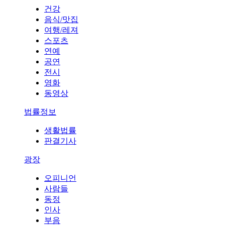
건강
음식/맛집
여행/레져
스포츠
연예
공연
전시
영화
동영상
법률정보
생활법률
판결기사
광장
오피니언
사람들
동정
인사
부음