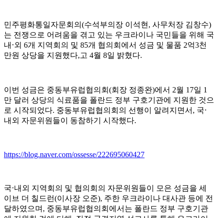
민주평화통일자문회의
(
수석부의장 이석현
,
사무처장 김창수
)
는 전쟁으로 어려움을 겪고 있는 우크라이나 국민들을 위해 국
내
⋅
외
6
개 지역회의 및
85
개 협의회에서 성금 및 물품
2
억
3
천
만원 상당을 지원했다
,
고
4
월
8
일 밝혔다
.
이번 성금은 중동부유럽협의회
(
회장 정종완
)
에서
2
월
17
일
1
만 달러 상당의 식료품을 폴란드 정부 구호기관에 지원한 것으
로 시작되었다
.
중동부유럽협의회의 선행이 알려지면서
,
국
⋅
내외 자문위원들이 동참하기 시작했다
.
https://blog.naver.com/ossesse/222695060427
국
⋅
내외 지역회의 및 협의회의 자문위원들이 모은 성금을 세
이브 더 칠드런
(
이사장 오준
),
주한 우크라이나 대사관 등에 전
달하였으며
,
중동부유럽협의회에서는 폴란드 정부 구호기관