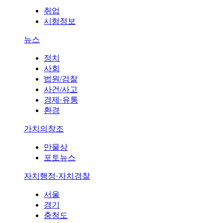
취업
시험정보
뉴스
정치
사회
법원/검찰
사건/사고
경제·유통
환경
가치의창조
만물상
포토뉴스
자치행정·자치경찰
서울
경기
충청도