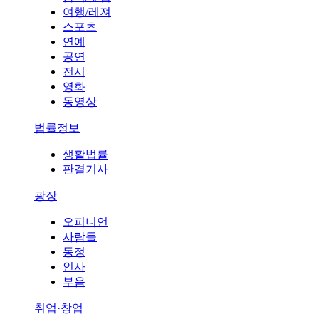
여행/레져
스포츠
연예
공연
전시
영화
동영상
법률정보
생활법률
판결기사
광장
오피니언
사람들
동정
인사
부음
취업·창업