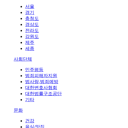
서울
경기
충청도
경상도
전라도
강원도
제주
세종
사회단체
민주평등
범죄피해자지원
법사랑,범죄예방
대한변호사협회
대한법률구조공단
기타
문화
건강
음식/맛집