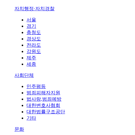
자치행정·자치경찰
서울
경기
충청도
경상도
전라도
강원도
제주
세종
사회단체
민주평등
범죄피해자지원
법사랑,범죄예방
대한변호사협회
대한법률구조공단
기타
문화