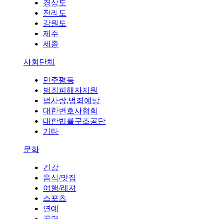
경상도
전라도
강원도
제주
세종
사회단체
민주평등
범죄피해자지원
법사랑,범죄예방
대한변호사협회
대한법률구조공단
기타
문화
건강
음식/맛집
여행/레져
스포츠
연예
공연