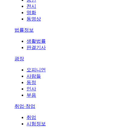
전시
영화
동영상
법률정보
생활법률
판결기사
광장
오피니언
사람들
동정
인사
부음
취업·창업
취업
시험정보