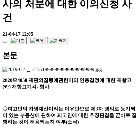
사의 처분에 대한 이의신청 사
건
21-04-17 12:05
본문
2020
모
4058
재판의집행에관한이의 인용결정에 대한 재항고
(
카
)
재항고기각
-
형사
◇
피고인의 차명재산이라는 이유만으로 제
3
자 명의로 등기되
어 있는 부동산에 관하여 피고인에 대한 추징판결을 곧바로 집
행하는 것이 허용되는지 여부
(
소극
)