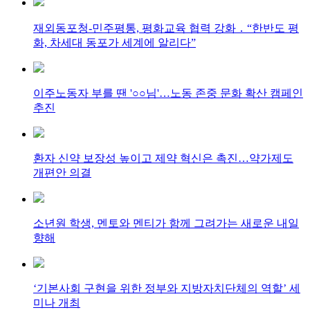
재외동포청-민주평통, 평화교육 협력 강화 ․ “한반도 평
화, 차세대 동포가 세계에 알리다”
이주노동자 부를 땐 '○○님'…노동 존중 문화 확산 캠페인
추진
환자 신약 보장성 높이고 제약 혁신은 촉진…약가제도
개편안 의결
소년원 학생, 멘토와 멘티가 함께 그려가는 새로운 내일
향해
‘기본사회 구현을 위한 정부와 지방자치단체의 역할’ 세
미나 개최