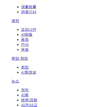
생활법률
판결기사
광장
오피니언
사람들
동정
인사
부음
취업·창업
취업
시험정보
뉴스
정치
사회
법원/검찰
사건/사고