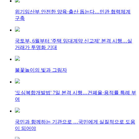
위기임산부 안전한 양육·출산 돕는다…민관 협력체계
구축
국토부, 6월부터 '주택 임대계약 신고제' 본격 시행…실
거래가 투명화 기대
불꽃놀이의 빛과 그림자
'도심복합개발법' 7일 본격 시행…건폐율·용적률 특례 부
여
국민과 함께하는 기관으로 …국민에게 실질적으로 도움
이 되어야