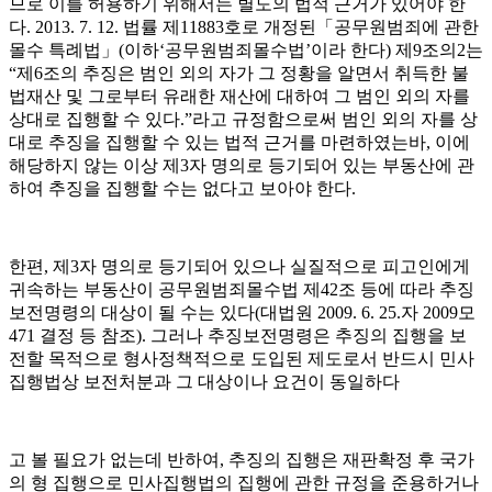
므로 이를 허용하기 위해서는 별도의 법적 근거가 있어야 한
다
. 2013. 7. 12.
법률 제
11883
호로 개정된
「
공무원범죄에 관한
몰수 특례법
」
(
이하
‘
공무원범죄몰수법
’
이라 한다
)
제
9
조의
2
는
“
제
6
조의 추징은 범인 외의 자가 그 정황을 알면서 취득한 불
법재산 및 그로부터 유래한 재산에 대하여 그 범인 외의 자를
상대로 집행할 수 있다
.”
라고 규정함으로써 범인 외의 자를 상
대로 추징을 집행할 수 있는 법적 근거를 마련하였는바
,
이에
해당하지 않는 이상 제
3
자 명의로 등기되어 있는 부동산에 관
하여 추징을 집행할 수는 없다고 보아야 한다
.
한편
,
제
3
자 명의로 등기되어 있으나 실질적으로 피고인에게
귀속하는 부동산이 공무원범죄몰수법 제
42
조 등에 따라 추징
보전명령의 대상이 될 수는 있다
(
대법원
2009. 6. 25.
자
2009
모
471
결정 등 참조
).
그러나 추징보전명령은 추징의 집행을 보
전할 목적으로 형사정책적으로 도입된 제도로서 반드시 민사
집행법상 보전처분과 그 대상이나 요건이 동일하다
고 볼 필요가 없는데 반하여
,
추징의 집행은 재판확정 후 국가
의 형 집행으로 민사집행법의 집행에 관한 규정을 준용하거나