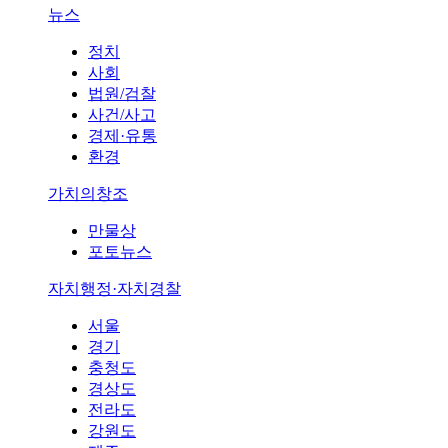
뉴스
정치
사회
법원/검찰
사건/사고
경제·유통
환경
가치의창조
만물상
포토뉴스
자치행정·자치경찰
서울
경기
충청도
경상도
전라도
강원도