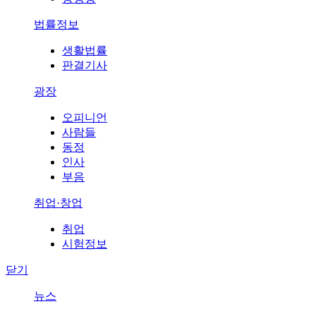
법률정보
생활법률
판결기사
광장
오피니언
사람들
동정
인사
부음
취업·창업
취업
시험정보
닫기
뉴스