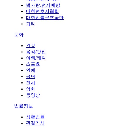
법사랑,범죄예방
대한변호사협회
대한법률구조공단
기타
문화
건강
음식/맛집
여행/레져
스포츠
연예
공연
전시
영화
동영상
법률정보
생활법률
판결기사