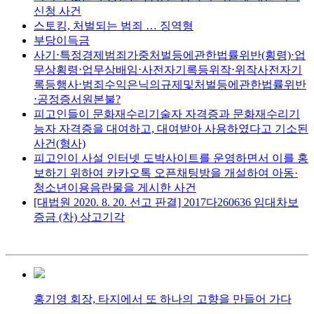
신청 사건
스토킹, 처벌되는 범죄 … 징역형
부당이득금
사기⋅특정경제범죄가중처벌등에관한법률위반(횡령)⋅업
무상횡령⋅업무상배임⋅사전자기록등위작⋅위작사전자기
록등행사⋅범죄수익은닉의규제및처벌등에관한법률위반
⋅공정증서원본불?
피고인들이 문화재수리기술자 자격증과 문화재수리기
능자 자격증을 대여하고, 대여받아 사용하였다고 기소된
사건(형사)
피고인이 사설 인터넷 도박사이트를 운영하면서 이를 홍
보하기 위하여 카카오톡 오픈채팅방을 개설하여 아동·
청소년이용음란물을 게시한 사건
[대법원 2020. 8. 20. 선고 판결] 2017다260636 임대차보
증금 (차) 상고기각
홍기영 회장, 타지에서 또 하나의 고향을 만들어 가다