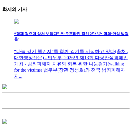
화제의
기사
“함께 걸으며 상처 보듬다” 온·오프라인 적신 2만 3천 명의‘안심 발걸
음’
“나눔 걷기 챌린지”를 함께 걷기를 시작하고 있다(출처 ;
대한행정산문) - 법무부, 2026년 제13회 다링안심캠페인
개최 - 범죄피해자 치유와 회복 위한 나눔걷기(walking
for the victims) 법무부(장관 정성호)와 전국 범죄피해자
지...