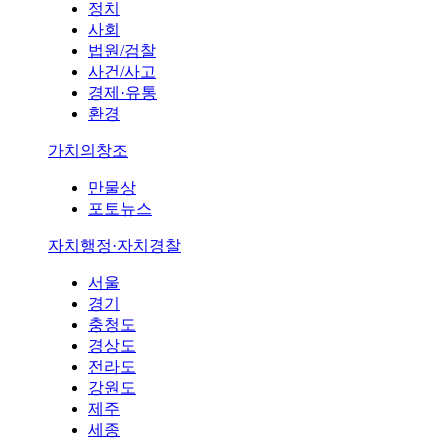
정치
사회
법원/검찰
사건/사고
경제·유통
환경
가치의창조
만물상
포토뉴스
자치행정·자치경찰
서울
경기
충청도
경상도
전라도
강원도
제주
세종