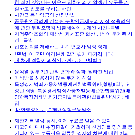
한 적이 있었다는 이유로 임차인의 계약갱신 요구를 거
절하고 인도를 구하는 사건
시간급 통상임금의 산정방법
공무원연금법에 신설된 분할연금제도의 시적 적용범위
에 관한 부칙조항의 법률해석이 문제된 사건 -특별
지역주택조합의 재산세 과세표준 합산 방식이 문제된 사
건 - 특별
법조신뢰를 저해하는 비위 변호사 엄정 징계
｢민법｣이 국민 여러분께 알기 쉽게 다가갑니다!
내 차에 결함이 의심된다면?…신고방법 4
윤석열 정부 2년 반의 변화와 성과, 달라진 입법
가석방을 허용하지 않는 무기형 신설
특정경제범죄가중처벌등에관한법률위반(횡령)[일부 인
정된 죄명: 특정경제범죄가중처벌등에관한법률위반(배
임)]⋅특정경제범죄가중처벌등에관한법률위반(사기)⋅배
임
[대한행정신문] 손해배상청구등의소
재판기록 열람·등사, 이제 무료로 받을 수 있다
피고인에 대한 추징판결에 기초하여 신청인들 명의로 등
기되어 있는 부동산을 압류한 검사의 처분에 대한 이의