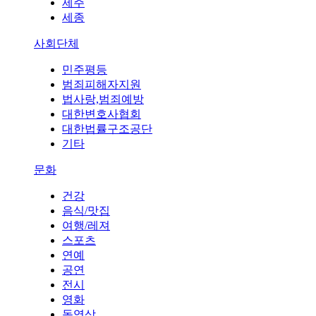
제주
세종
사회단체
민주평등
범죄피해자지원
법사랑,범죄예방
대한변호사협회
대한법률구조공단
기타
문화
건강
음식/맛집
여행/레져
스포츠
연예
공연
전시
영화
동영상