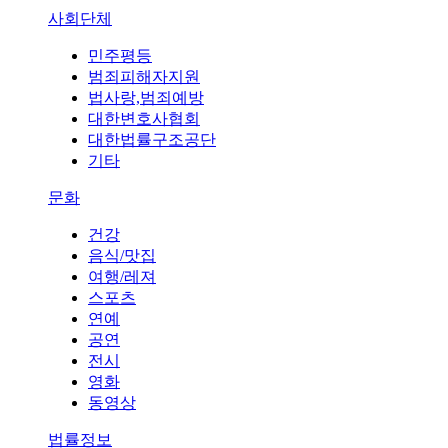
사회단체
민주평등
범죄피해자지원
법사랑,범죄예방
대한변호사협회
대한법률구조공단
기타
문화
건강
음식/맛집
여행/레져
스포츠
연예
공연
전시
영화
동영상
법률정보