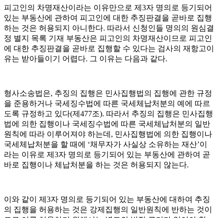
피고인의 차명재산이라는 이유만으로 제
3
자 명의로 등기되어
있는 부동산에 관하여 피고인에 대한 추징판결을 곧바로 집행
하는 것은 허용되지 아니한다
.
따라서 신청인들 명의의 원심결
정 별지 목록 기재 부동산은 피고인의 차명재산이므로 피고인
에 대한 추징판결을 곧바로 집행할 수 있다는 검사의 재항고이
유는 받아들이기 어렵다
.
그 이유는 다음과 같다
.
형사소송법은
,
추징의 집행은 민사집행법의 집행에 관한 규정
을 준용하거나 국세징수법에 따른 국세체납처분의 예에 따르
도록 규정하고 있다
(
제
477
조
).
따라서 추징의 집행은 민사집행
법에 의한 집행이나 국세징수법에 따른 국세체납처분의 일반
원칙에 따라 이루어져야 하는데
,
민사집행법에 의한 집행이나
국세체납처분을 할 때에
‘
채무자가 사실상 소유하는 재산
’
이
라는 이유로 제
3
자 명의로 등기되어 있는 부동산에 관하여 곧
바로 집행이나 체납처분을 하는 것은 허용되지 않는다
.
이와 같이 제
3
자 명의로 등기되어 있는 부동산에 대하여 추징
의 집행을 허용하는 것은 강제집행의 일반원칙에 반하는 것이