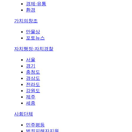
경제·유통
환경
가치의창조
만물상
포토뉴스
자치행정·자치경찰
서울
경기
충청도
경상도
전라도
강원도
제주
세종
사회단체
민주평등
범죄피해자지원