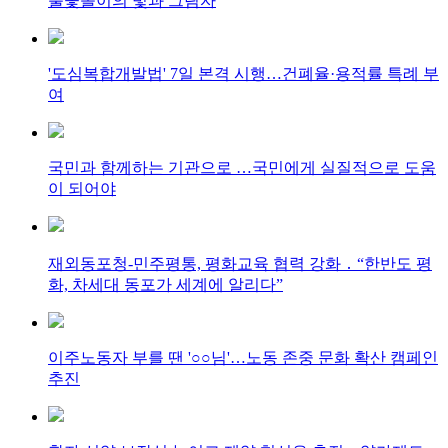
불꽃놀이의 빛과 그림자
'도심복합개발법' 7일 본격 시행…건폐율·용적률 특례 부
여
국민과 함께하는 기관으로 …국민에게 실질적으로 도움
이 되어야
재외동포청-민주평통, 평화교육 협력 강화 ․ “한반도 평
화, 차세대 동포가 세계에 알리다”
이주노동자 부를 땐 '○○님'…노동 존중 문화 확산 캠페인
추진