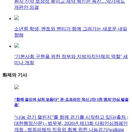
환자 신약 보장성 높이고 제약 혁신은 촉진…약가제도
개편안 의결
소년원 학생, 멘토와 멘티가 함께 그려가는 새로운 내일
향해
‘기본사회 구현을 위한 정부와 지방자치단체의 역할’ 세
미나 개최
화제의
기사
“함께 걸으며 상처 보듬다” 온·오프라인 적신 2만 3천 명의‘안심 발걸
음’
“나눔 걷기 챌린지”를 함께 걷기를 시작하고 있다(출처 ;
대한행정산문) - 법무부, 2026년 제13회 다링안심캠페인
개최 - 범죄피해자 치유와 회복 위한 나눔걷기(walking