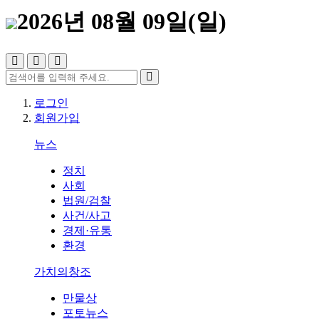
2026년 08월 09일(일)
로그인
회원가입
뉴스
정치
사회
법원/검찰
사건/사고
경제·유통
환경
가치의창조
만물상
포토뉴스