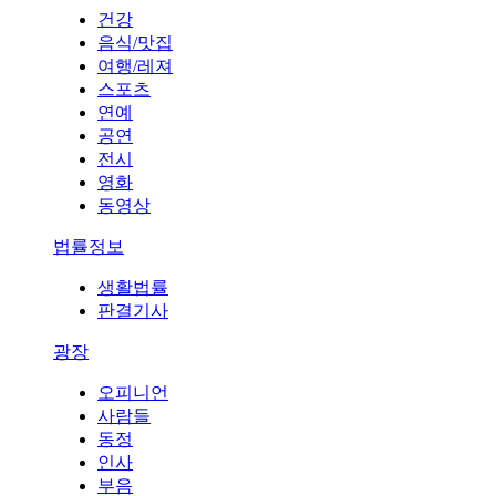
건강
음식/맛집
여행/레져
스포츠
연예
공연
전시
영화
동영상
법률정보
생활법률
판결기사
광장
오피니언
사람들
동정
인사
부음