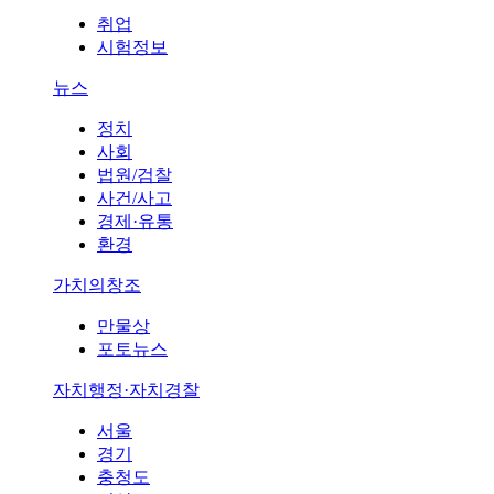
취업
시험정보
뉴스
정치
사회
법원/검찰
사건/사고
경제·유통
환경
가치의창조
만물상
포토뉴스
자치행정·자치경찰
서울
경기
충청도