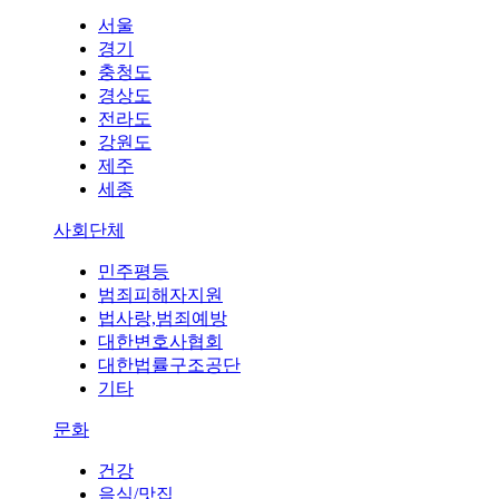
서울
경기
충청도
경상도
전라도
강원도
제주
세종
사회단체
민주평등
범죄피해자지원
법사랑,범죄예방
대한변호사협회
대한법률구조공단
기타
문화
건강
음식/맛집