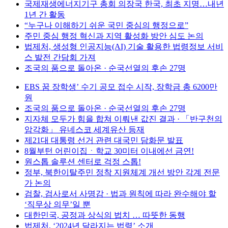
국제재생에너지기구 총회 의장국 한국, 최초 지명…내년
1년 간 활동
“누구나 이해하기 쉬운 국민 중심의 행정으로”
주민 중심 행정 혁신과 지역 활성화 방안 심도 논의
법제처, 생성형 인공지능(AI) 기술 활용한 법령정보 서비
스 발전 간담회 가져
조국의 품으로 돌아온 · 순국선열의 후손 27명
EBS 꿈 장학생’ 수기 공모 접수 시작, 장학금 총 6200만
원
조국의 품으로 돌아온 · 순국선열의 후손 27명
지자체 모두가 힘을 합쳐 이뤄낸 값진 결과 · 「반구천의
암각화」 유네스코 세계유산 등재
제21대 대통령 선거 관련 대국민 담화문 발표
8월부턴 어린이집ㆍ학교 30미터 이내에선 금연!
원스톱 솔루션 센터로 걱정 스톱!
정부, 북한이탈주민 정착 지원체계 개선 방안 각계 전문
가 논의
검찰, 검사로서 사명감 · 법과 원칙에 따라 완수해야 할
‘직무상 의무’일 뿐
대한민국, 공정과 상식의 법치 … 따뜻한 동행
법제처, ‘2024년 달라지는 법령’ 소개