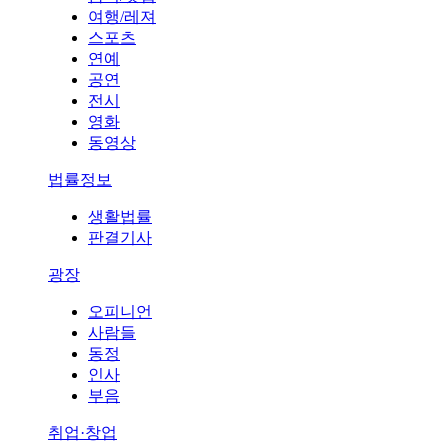
여행/레져
스포츠
연예
공연
전시
영화
동영상
법률정보
생활법률
판결기사
광장
오피니언
사람들
동정
인사
부음
취업·창업