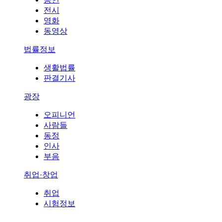
전시
영화
동영상
법률정보
생활법률
판결기사
광장
오피니언
사람들
동정
인사
부음
취업·창업
취업
시험정보