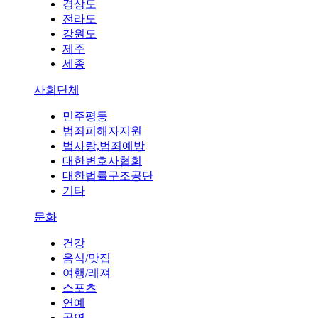
경상도
전라도
강원도
제주
세종
사회단체
민주평등
범죄피해자지원
법사랑,범죄예방
대한변호사협회
대한법률구조공단
기타
문화
건강
음식/맛집
여행/레져
스포츠
연예
공연