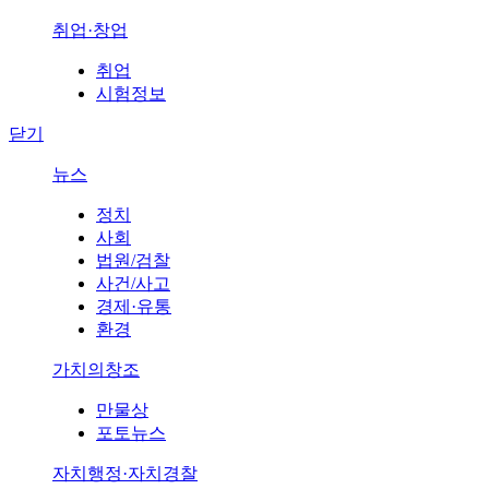
취업·창업
취업
시험정보
닫기
뉴스
정치
사회
법원/검찰
사건/사고
경제·유통
환경
가치의창조
만물상
포토뉴스
자치행정·자치경찰