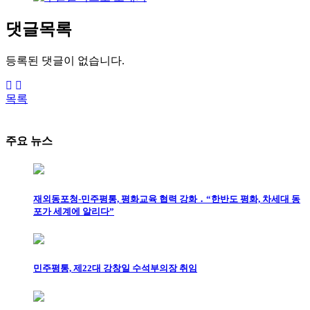
댓글목록
등록된 댓글이 없습니다.
목록
주요 뉴스
재외동포청-민주평통, 평화교육 협력 강화 ․ “한반도 평화, 차세대 동
포가 세계에 알리다”
민주평통, 제22대 강창일 수석부의장 취임