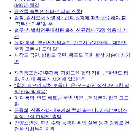
(MOU) 체결
원스톱 솔루션 센터로 걱정 스톱!
검찰, 검사로서 사명감 · 법과 원칙에 따라 완수해야 할
‘직무상 의무’일 뿐
법무부, 법학전문대학원 출신 신규검사 76명 임용식 가
져
윤 대통령 “부산세계박람회, 반드시 유치해야…대한민
국과 모든 시·도의 일”
시작도 국민, 방향도 국민, 목표도 국민 항상 가슴에 새기
며
재외동포청-민주평통, 평화교육 협력 강화 ․ “한반도 평
화, 차세대 동포가 세계에 알리다”
“함께 걸으며 상처 보듬다” 온·오프라인 적신 2만 3천 명
의‘안심 발걸음’
이 대통령, 인도·베트남 국빈 방문…핵심분야 협력 고도
화
금융회, 신종스캠·대포계좌 뿌리 뽑는다…내달 '보이스
피싱 근절 협의체' 출범
안양소년원, 학업 수행 능력과 취업 실무 능력 강화로 건
전한 사회복귀 지원