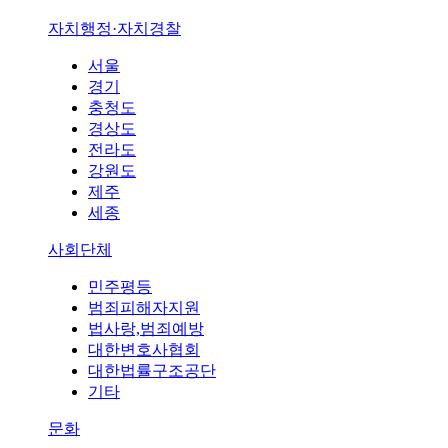
자치행정·자치경찰
서울
경기
충청도
경상도
전라도
강원도
제주
세종
사회단체
민주평등
범죄피해자지원
법사랑,범죄예방
대한변호사협회
대한법률구조공단
기타
문화