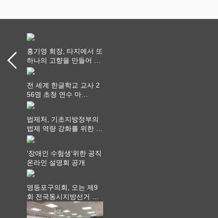
홍기영 회장, 타지에서 또
하나의 고향을 만들어 가
다
전 세계 한글학교 교사 2
56명 초청 연수 마
쳐...“수업은 더 깊게, 교
사 연결은 더 넓게”
법제처, 기초지방정부의
법제 역량 강화를 위한 전
라권 현장설명회 개최
‘장애인 수험생‘위한 공직
온라인 설명회 공개
영등포구의회, 오는 제9
회 전국동시지방선거 ‧
"공직사회는 어느 때보다
공정하고 책임 있는 자세