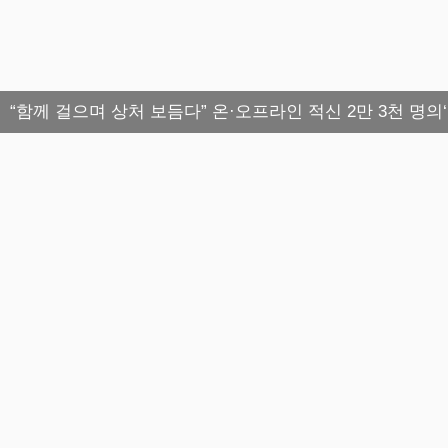
“함께 걸으며 상처 보듬다” 온·오프라인 적신 2만 3천 명의