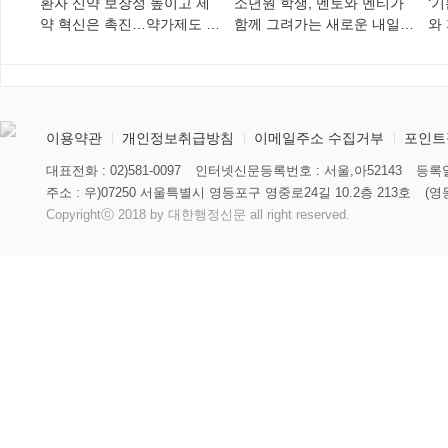
환자 신약 보장성 높이고 제
소년원 학생, 멘토와 멘티가
‘
약 혁신은 촉진…약가제도 개
함께 그려가는 새로운 내일
와
편안 의결
향해
미
이용약관
개인정보취급방침
이메일주소 수집거부
포인트
대표전화 : 02)581-0097
인터넷신문등록번호 : 서울,아52143
등록일
주소 : 우)07250 서울특별시 영등포구 영중로24길 10.2층 213호
(영
Copyrightⓒ 2018 by 대한행정신문 all right reserved.