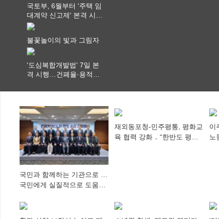
국토부, 6월부터 '주택 임
대계약 신고제' 본격 시
행…실거래가 투명화 기
대
불꽃놀이의 빛과 그림자
'도심복합개발법' 7일 본
격 시행…건폐율·용적률
특례 부여
재외동포청-민주평통, 평화교
이
육 협력 강화 ․ “한반도 평화,
노
차세대 동포가 세계에 알리
추
다”
국민과 함께하는 기관으로 …
국민에게 실질적으로 도움이
되어야