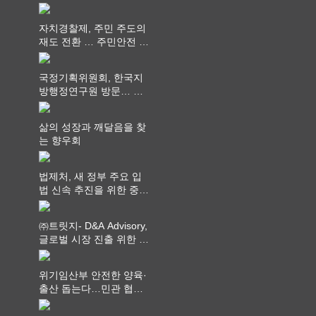
과 과제 논의
자치경찰제, 주민 주도의
재도 전환 … 주민안전 치
안서비스가 최우선 되어
야
국정기획위원회, 한국지
방행정연구원 방문… 국
가균형성장 논의
삶의 성장과 깨달음을 찾
는 향우회
법제처, 새 정부 주요 입
법 신속 추진을 위한 중앙
부처 법무담당관 회의 개
최
㈜트릿지- D&A Advisory,
글로벌 시장 진출 위한 전
략적 업무협약 체결
위기임산부 안전한 양육·
출산 돕는다…민관 협력
체계 구축