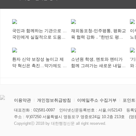
특례 부여
국민과 함께하는 기관으로 …
재외동포청-민주평통, 평화교
이
국민에게 실질적으로 도움이
육 협력 강화 ․ “한반도 평화,
노
되어야
차세대 동포가 세계에 알리
추
다”
환자 신약 보장성 높이고 제
소년원 학생, 멘토와 멘티가
‘
약 혁신은 촉진…약가제도 개
함께 그려가는 새로운 내일
와
편안 의결
향해
미
이용약관
개인정보취급방침
이메일주소 수집거부
포인트
대표전화 : 02)581-0097
인터넷신문등록번호 : 서울,아52143
등록일
주소 : 우)07250 서울특별시 영등포구 영중로24길 10.2층 213호
(영
Copyrightⓒ 2018 by 대한행정신문 all right reserved.