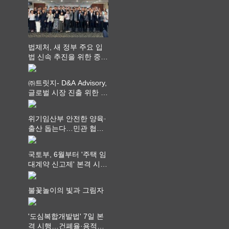
법제처, 새 정부 주요 입
법 신속 추진을 위한 중앙
부처 법무담당관 회의 개
최
㈜트릿지- D&A Advisory,
글로벌 시장 진출 위한 전
략적 업무협약 체결
위기임산부 안전한 양육·
출산 돕는다…민관 협력
체계 구축
국토부, 6월부터 '주택 임
대계약 신고제' 본격 시
행…실거래가 투명화 기
대
불꽃놀이의 빛과 그림자
'도심복합개발법' 7일 본
격 시행…건폐율·용적률