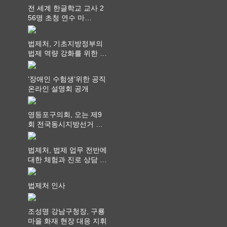
전 세계 한글학교 교사 2
56명 초청 연수 마
쳐...“수업은 더 깊게, 교
사 연결은 더 넓게”
법제처, 기초지방정부의
법제 역량 강화를 위한 전
라권 현장설명회 개최
‘장애인 수험생‘위한 공직
온라인 설명회 공개
영등포구의회, 오는 제9
회 전국동시지방선거 ‧
"공직사회는 어느 때보다
공정하고 책임 있는 자세
법제처, 법제 업무 전반에
를 지켜야 할 것"
대한 체험과 진로 상담 기
회 제공
법제처 인사
조성명 강남구청장, 구룡
마을 화재 현장 대응 지휘