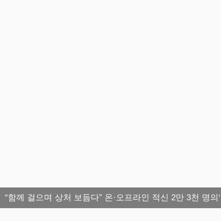
“함께 걸으며 상처 보듬다” 온·오프라인 적신 2만 3천 명의