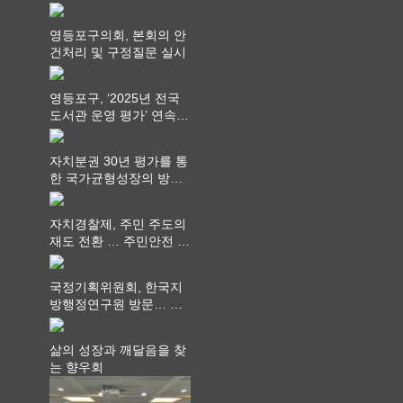
영등포구의회, 본회의 안
건처리 및 구정질문 실시
영등포구, ‘2025년 전국
도서관 운영 평가’ 연속
최고 영예 장관상에서 ‘대
통령상’ 수상
자치분권 30년 평가를 통
한 국가균형성장의 방향
과 과제 논의
자치경찰제, 주민 주도의
재도 전환 … 주민안전 치
안서비스가 최우선 되어
야
국정기획위원회, 한국지
방행정연구원 방문… 국
가균형성장 논의
삶의 성장과 깨달음을 찾
는 향우회