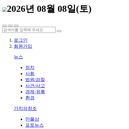
2026년 08월 08일(토)
로그인
회원가입
뉴스
정치
사회
법원/검찰
사건/사고
경제·유통
환경
가치의창조
만물상
포토뉴스