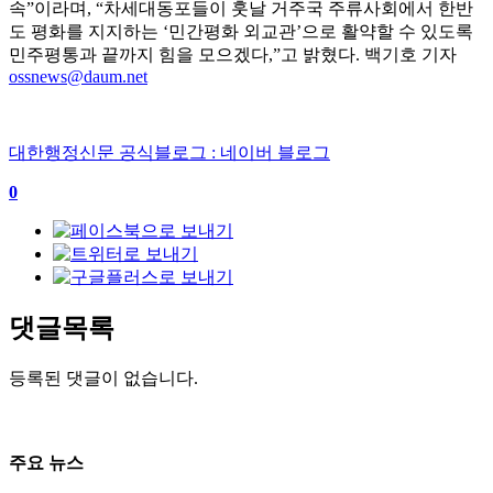
속
”
이라며
, “
차세대동포들이 훗날 거주국 주류사회에서 한반
도 평화를 지지하는
‘
민간평화 외교관
’
으로 활약할 수 있도록
민주평통과 끝까지 힘을 모으겠다
,”
고 밝혔다
.
백기호 기자
ossnews@daum.net
대한행정신문 공식블로그 : 네이버 블로그
0
댓글목록
등록된 댓글이 없습니다.
주요 뉴스