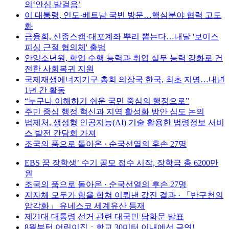
의‘안심 발걸음’
이 대통령, 인도·베트남 국빈 방문…핵심분야 협력 고도
화
금융회, 신종스캠·대포계좌 뿌리 뽑는다…내달 '보이스
피싱 근절 협의체' 출범
안양소년원, 학업 수행 능력과 취업 실무 능력 강화로 건
전한 사회복귀 지원
국제재생에너지기구 총회 의장국 한국, 최초 지명…내년
1년 간 활동
“누구나 이해하기 쉬운 국민 중심의 행정으로”
주민 중심 행정 혁신과 지역 활성화 방안 심도 논의
법제처, 생성형 인공지능(AI) 기술 활용한 법령정보 서비
스 발전 간담회 가져
조국의 품으로 돌아온 · 순국선열의 후손 27명
EBS 꿈 장학생’ 수기 공모 접수 시작, 장학금 총 6200만
원
조국의 품으로 돌아온 · 순국선열의 후손 27명
지자체 모두가 힘을 합쳐 이뤄낸 값진 결과 · 「반구천의
암각화」 유네스코 세계유산 등재
제21대 대통령 선거 관련 대국민 담화문 발표
8월부턴 어린이집ㆍ학교 30미터 이내에선 금연!