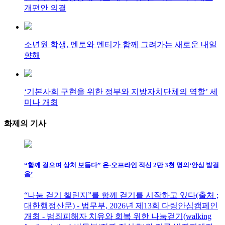
개편안 의결
소년원 학생, 멘토와 멘티가 함께 그려가는 새로운 내일
향해
‘기본사회 구현을 위한 정부와 지방자치단체의 역할’ 세
미나 개최
화제의
기사
“함께 걸으며 상처 보듬다” 온·오프라인 적신 2만 3천 명의‘안심 발걸
음’
“나눔 걷기 챌린지”를 함께 걷기를 시작하고 있다(출처 ;
대한행정산문) - 법무부, 2026년 제13회 다링안심캠페인
개최 - 범죄피해자 치유와 회복 위한 나눔걷기(walking