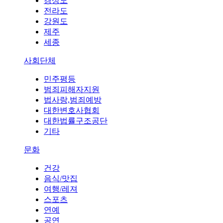
경상도
전라도
강원도
제주
세종
사회단체
민주평등
범죄피해자지원
법사랑,범죄예방
대한변호사협회
대한법률구조공단
기타
문화
건강
음식/맛집
여행/레져
스포츠
연예
공연