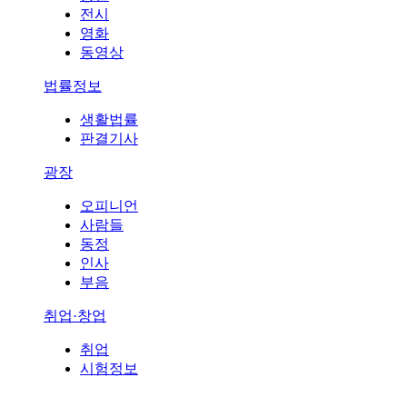
전시
영화
동영상
법률정보
생활법률
판결기사
광장
오피니언
사람들
동정
인사
부음
취업·창업
취업
시험정보