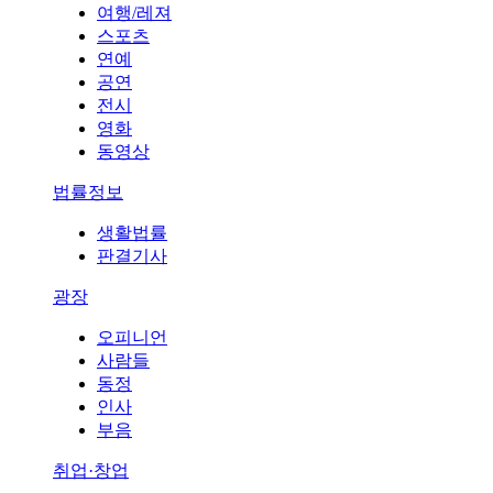
여행/레져
스포츠
연예
공연
전시
영화
동영상
법률정보
생활법률
판결기사
광장
오피니언
사람들
동정
인사
부음
취업·창업