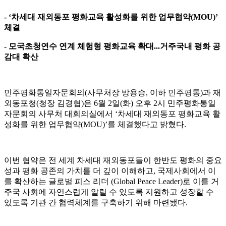
- ‘
차세대 재외동포 평화교육 활성화를 위한 업무협약
(MOU)’
체결
-
모국초청연수 연계 체험형 평화교육 확대
...
거주국내 평화 공
감대 확산
민주평화통일자문회의
(
사무처장 방용승
,
이하 민주평통
)
과 재
외동포청
(
청장 김경협
)
은
6
월
2
일
(
화
)
오후
2
시 민주평화통일
자문회의 사무처 대회의실에서
‘
차세대 재외동포 평화교육 활
성화를 위한 업무협약
(MOU)’
를 체결했다고 밝혔다
.
이번 협약은 전 세계 차세대 재외동포들이 한반도 평화의 중요
성과 평화 공존의 가치를 더 깊이 이해하고
,
국제사회에서 이
를 확산하는 글로벌 피스 리더
(Global Peace Leader)
로 이를 거
주국 사회에 자연스럽게 알릴 수 있도록 지원하고 성장할 수
있도록 기관 간 협력체계를 구축하기 위해 마련됐다
.