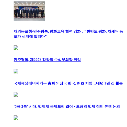
재외동포청-민주평통, 평화교육 협력 강화 ․ “한반도 평화, 차세대 동
포가 세계에 알리다”
민주평통, 제22대 강창일 수석부의장 취임
국제재생에너지기구 총회 의장국 한국, 최초 지명…내년 1년 간 활동
‘5극 3특’ 시대, 법제처 국제포럼 열어 ⦁ 초광역 법제 정비 본격 논의