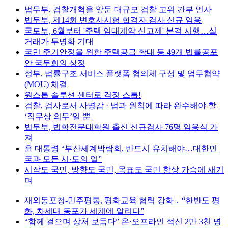
법무부, 검찰개혁을 앞둔 대규모 검찰 고위 간부 인사
법무부, 제14회 변호사시험 합격자 검사 신규 임용
국토부, 6월부터 '주택 임대계약 신고제' 본격 시행…실
거래가 투명화 기대
국민 주거안정을 위한 주택공급 확대 등 49개 법률공포
안 국무회의 상정
정부, 법률구조 서비스 플랫폼 협의체 구성 및 업무협약
(MOU) 체결
원스톱 솔루션 센터로 걱정 스톱!
검찰, 검사로서 사명감 · 법과 원칙에 따라 완수해야 할
‘직무상 의무’일 뿐
법무부, 법학전문대학원 출신 신규검사 76명 임용식 가
져
윤 대통령 “부산세계박람회, 반드시 유치해야…대한민
국과 모든 시·도의 일”
시작도 국민, 방향도 국민, 목표도 국민 항상 가슴에 새기
며
재외동포청-민주평통, 평화교육 협력 강화 ․ “한반도 평
화, 차세대 동포가 세계에 알리다”
“함께 걸으며 상처 보듬다” 온·오프라인 적신 2만 3천 명