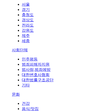
서울
경기
충청도
경상도
전라도
강원도
제주
세종
사회단체
민주평등
범죄피해자지원
법사랑,범죄예방
대한변호사협회
대한법률구조공단
기타
문화
건강
음식/맛집