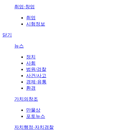
취업·창업
취업
시험정보
닫기
뉴스
정치
사회
법원/검찰
사건/사고
경제·유통
환경
가치의창조
만물상
포토뉴스
자치행정·자치경찰