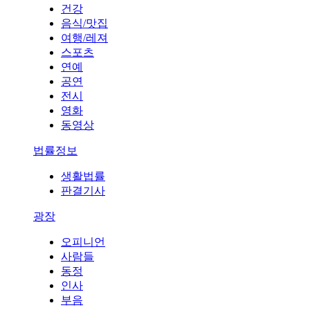
건강
음식/맛집
여행/레져
스포츠
연예
공연
전시
영화
동영상
법률정보
생활법률
판결기사
광장
오피니언
사람들
동정
인사
부음