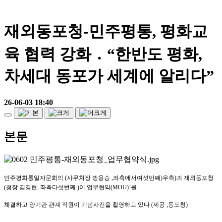
재외동포청-민주평통, 평화교
육 협력 강화 ․ “한반도 평화,
차세대 동포가 세계에 알리다”
26-06-03 18:40
본문
민주평화통일자문회의
(
사무처장 방용승
,
좌측에서여섯번쨰
)
우측
)
과 재외동포청
(
청장 김경협
,
좌측다섯번째
)
이 업무협약
(MOU)’
를
체결하고 양기관 관계 직원이 기념사진을 촬영하고 있다
(
제공
;
동포청
)