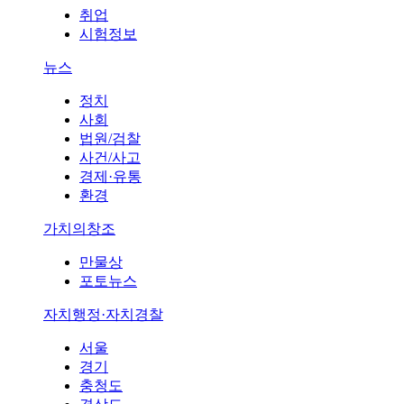
취업
시험정보
뉴스
정치
사회
법원/검찰
사건/사고
경제·유통
환경
가치의창조
만물상
포토뉴스
자치행정·자치경찰
서울
경기
충청도