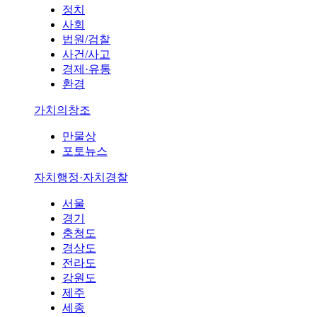
정치
사회
법원/검찰
사건/사고
경제·유통
환경
가치의창조
만물상
포토뉴스
자치행정·자치경찰
서울
경기
충청도
경상도
전라도
강원도
제주
세종