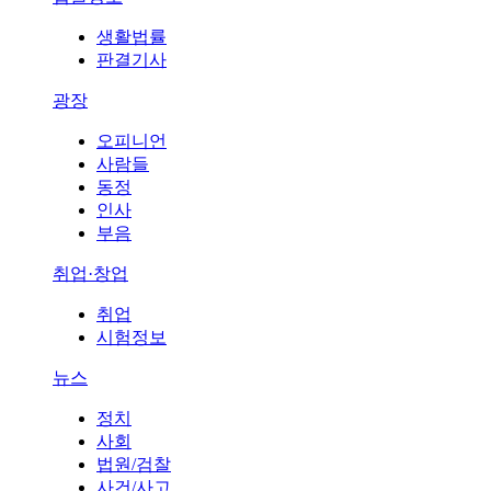
생활법률
판결기사
광장
오피니언
사람들
동정
인사
부음
취업·창업
취업
시험정보
뉴스
정치
사회
법원/검찰
사건/사고