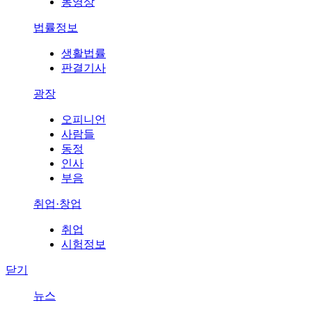
동영상
법률정보
생활법률
판결기사
광장
오피니언
사람들
동정
인사
부음
취업·창업
취업
시험정보
닫기
뉴스