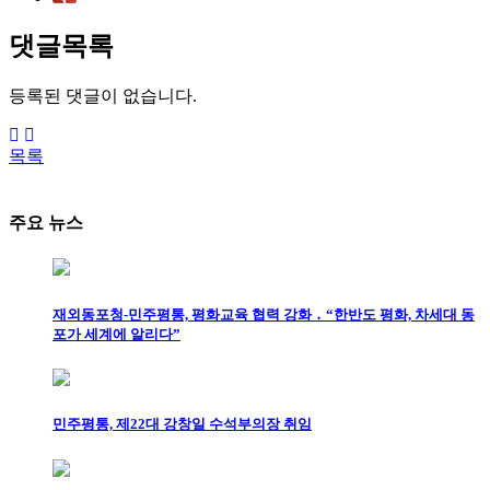
댓글목록
등록된 댓글이 없습니다.
목록
주요 뉴스
재외동포청-민주평통, 평화교육 협력 강화 ․ “한반도 평화, 차세대 동
포가 세계에 알리다”
민주평통, 제22대 강창일 수석부의장 취임