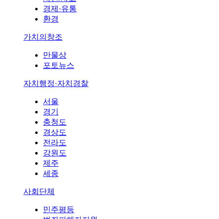
경제·유통
환경
가치의창조
만물상
포토뉴스
자치행정·자치경찰
서울
경기
충청도
경상도
전라도
강원도
제주
세종
사회단체
민주평등