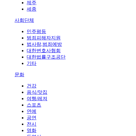
제주
세종
사회단체
민주평등
범죄피해자지원
법사랑,범죄예방
대한변호사협회
대한법률구조공단
기타
문화
건강
음식/맛집
여행/레져
스포츠
연예
공연
전시
영화