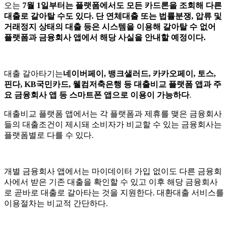
오는
7
월
1
일부터는 플랫폼에서도 모든 카드론을 조회해 다른
대출로 갈아탈 수도 있다
.
단 연체대출 또는 법률분쟁
,
압류 및
거래정지 상태의 대출 등은 시스템을 이용해 갈아탈 수 없어
플랫폼과 금융회사 앱에서 해당 사실을 안내할 예정이다
.
대출 갈아타기는
네이버페이
,
뱅크샐러드
,
카카오페이
,
토스
,
핀다
, KB
국민카드
,
웰컴저축은행 등 대출비교 플랫폼 앱과 주
요 금융회사 앱 등 스마트폰 앱으로 이용이 가능하다
.
대출비교 플랫폼 앱에서는 각 플랫폼과 제휴를 맺은 금융회사
들의 대출조건이 제시돼 소비자가 비교할 수 있는 금융회사는
플랫폼별로 다를 수 있다
.
개별 금융회사 앱에서는 마이데이터 가입 없이도 다른 금융회
사에서 받은 기존 대출을 확인할 수 있고 이후 해당 금융회사
로 곧바로 대출로 갈아타는 것을 지원한다
.
대환대출 서비스를
이용절차는 비교적 간단하다
.