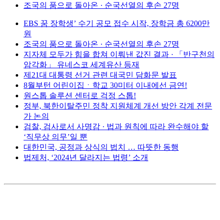
조국의 품으로 돌아온 · 순국선열의 후손 27명
EBS 꿈 장학생’ 수기 공모 접수 시작, 장학금 총 6200만
원
조국의 품으로 돌아온 · 순국선열의 후손 27명
지자체 모두가 힘을 합쳐 이뤄낸 값진 결과 · 「반구천의
암각화」 유네스코 세계유산 등재
제21대 대통령 선거 관련 대국민 담화문 발표
8월부턴 어린이집ㆍ학교 30미터 이내에선 금연!
원스톱 솔루션 센터로 걱정 스톱!
정부, 북한이탈주민 정착 지원체계 개선 방안 각계 전문
가 논의
검찰, 검사로서 사명감 · 법과 원칙에 따라 완수해야 할
‘직무상 의무’일 뿐
대한민국, 공정과 상식의 법치 … 따뜻한 동행
법제처, ‘2024년 달라지는 법령’ 소개