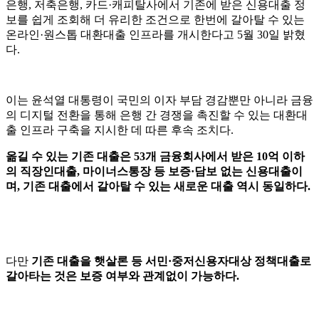
은행
,
저축은행
,
카드
·
캐피탈사에서 기존에 받은 신용대출 정
보를 쉽게 조회해 더 유리한 조건으로 한번에 갈아탈 수 있는
온라인
·
원스톱 대환대출 인프라를 개시한다고
5
월
30
일 밝혔
다
.
이는 윤석열 대통령이 국민의 이자 부담 경감뿐만 아니라 금융
의 디지털 전환을 통해 은행 간 경쟁을 촉진할 수 있는 대환대
출 인프라 구축을 지시한 데 따른 후속 조치다
.
옮길 수 있는 기존 대출은
53
개 금융회사에서 받은
10
억 이하
의 직장인대출
,
마이너스통장 등 보증
·
담보 없는 신용대출이
며
,
기존 대출에서 갈아탈 수 있는 새로운 대출 역시 동일하다
.
다만
기존 대출을 햇살론 등 서민
·
중저신용자대상 정책대출로
갈아타는 것은 보증 여부와 관계없이 가능하다
.