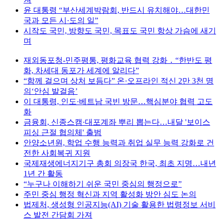
윤 대통령 “부산세계박람회, 반드시 유치해야…대한민
국과 모든 시·도의 일”
시작도 국민, 방향도 국민, 목표도 국민 항상 가슴에 새기
며
재외동포청-민주평통, 평화교육 협력 강화 ․ “한반도 평
화, 차세대 동포가 세계에 알리다”
“함께 걸으며 상처 보듬다” 온·오프라인 적신 2만 3천 명
의‘안심 발걸음’
이 대통령, 인도·베트남 국빈 방문…핵심분야 협력 고도
화
금융회, 신종스캠·대포계좌 뿌리 뽑는다…내달 '보이스
피싱 근절 협의체' 출범
안양소년원, 학업 수행 능력과 취업 실무 능력 강화로 건
전한 사회복귀 지원
국제재생에너지기구 총회 의장국 한국, 최초 지명…내년
1년 간 활동
“누구나 이해하기 쉬운 국민 중심의 행정으로”
주민 중심 행정 혁신과 지역 활성화 방안 심도 논의
법제처, 생성형 인공지능(AI) 기술 활용한 법령정보 서비
스 발전 간담회 가져