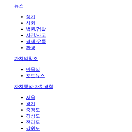
뉴스
정치
사회
법원/검찰
사건/사고
경제·유통
환경
가치의창조
만물상
포토뉴스
자치행정·자치경찰
서울
경기
충청도
경상도
전라도
강원도