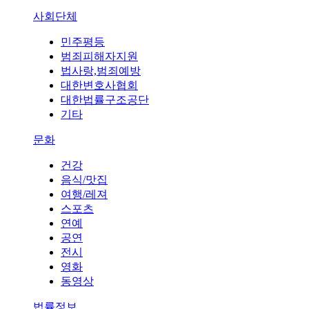
사회단체
민주평등
범죄피해자지원
법사랑,범죄예방
대한변호사협회
대한법률구조공단
기타
문화
건강
음식/맛집
여행/레져
스포츠
연예
공연
전시
영화
동영상
법률정보