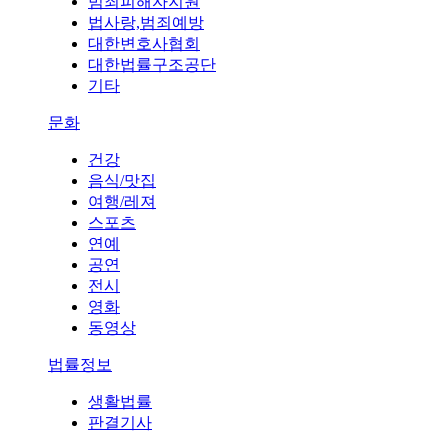
범죄피해자지원
법사랑,범죄예방
대한변호사협회
대한법률구조공단
기타
문화
건강
음식/맛집
여행/레져
스포츠
연예
공연
전시
영화
동영상
법률정보
생활법률
판결기사