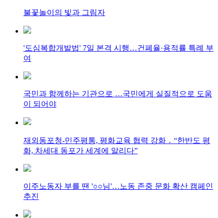
불꽃놀이의 빛과 그림자
'도심복합개발법' 7일 본격 시행…건폐율·용적률 특례 부
여
국민과 함께하는 기관으로 …국민에게 실질적으로 도움
이 되어야
재외동포청-민주평통, 평화교육 협력 강화 ․ “한반도 평
화, 차세대 동포가 세계에 알리다”
이주노동자 부를 땐 '○○님'…노동 존중 문화 확산 캠페인
추진