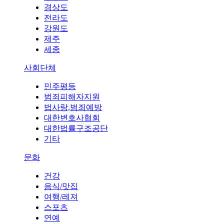
경상도
전라도
강원도
제주
세종
사회단체
민주평등
범죄피해자지원
법사랑,범죄예방
대한변호사협회
대한법률구조공단
기타
문화
건강
음식/맛집
여행/레져
스포츠
연예