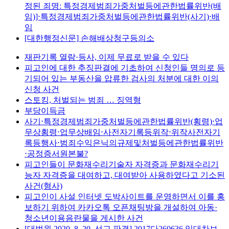
정된 죄명: 특정경제범죄가중처벌등에관한법률위반(배
임)]⋅특정경제범죄가중처벌등에관한법률위반(사기)⋅배
임
[대한행정신문] 손해배상청구등의소
재판기록 열람·등사, 이제 무료로 받을 수 있다
피고인에 대한 추징판결에 기초하여 신청인들 명의로 등
기되어 있는 부동산을 압류한 검사의 처분에 대한 이의
신청 사건
스토킹, 처벌되는 범죄 … 징역형
부당이득금
사기⋅특정경제범죄가중처벌등에관한법률위반(횡령)⋅업
무상횡령⋅업무상배임⋅사전자기록등위작⋅위작사전자기
록등행사⋅범죄수익은닉의규제및처벌등에관한법률위반
⋅공정증서원본불?
피고인들이 문화재수리기술자 자격증과 문화재수리기
능자 자격증을 대여하고, 대여받아 사용하였다고 기소된
사건(형사)
피고인이 사설 인터넷 도박사이트를 운영하면서 이를 홍
보하기 위하여 카카오톡 오픈채팅방을 개설하여 아동·
청소년이용음란물을 게시한 사건
[대법원 2020. 8. 20. 선고 판결] 2017다260636 임대차보