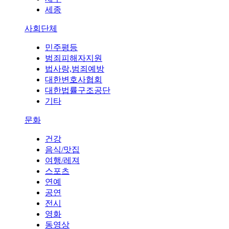
세종
사회단체
민주평등
범죄피해자지원
법사랑,범죄예방
대한변호사협회
대한법률구조공단
기타
문화
건강
음식/맛집
여행/레져
스포츠
연예
공연
전시
영화
동영상