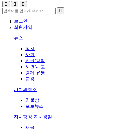
로그인
회원가입
뉴스
정치
사회
법원/검찰
사건/사고
경제·유통
환경
가치의창조
만물상
포토뉴스
자치행정·자치경찰
서울