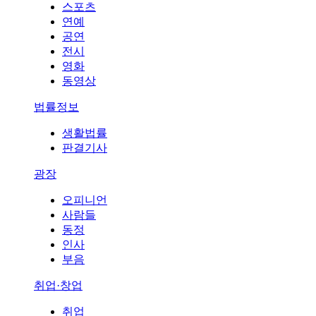
스포츠
연예
공연
전시
영화
동영상
법률정보
생활법률
판결기사
광장
오피니언
사람들
동정
인사
부음
취업·창업
취업