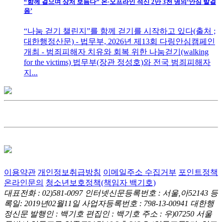
“함께 걸으며 상처 보듬다” 온·오프라인 적신 2만 3천 명의‘안심 발걸
음’
“나눔 걷기 챌린지”를 함께 걷기를 시작하고 있다(출처 ;
대한행정산문) - 법무부, 2026년 제13회 다링안심캠페인
개최 - 범죄피해자 치유와 회복 위한 나눔걷기(walking
for the victims) 법무부(장관 정성호)와 전국 범죄피해자
지...
이용약관
개인정보취급방침
이메일주소 수집거부
포인트정책
온라인문의
청소년보호정책(책임자 백기호)
대표전화 : 02)581-0097
인터넷신문등록번호 : 서울,아52143
등
록일: 2019년02월11일
사업자등록번호 : 798-13-00941
대한행
정신문 발행인 : 백기호
편집인 : 백기호
주소 : 우)07250 서울