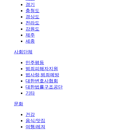
경기
충청도
경상도
전라도
강원도
제주
세종
사회단체
민주평등
범죄피해자지원
법사랑,범죄예방
대한변호사협회
대한법률구조공단
기타
문화
건강
음식/맛집
여행/레져