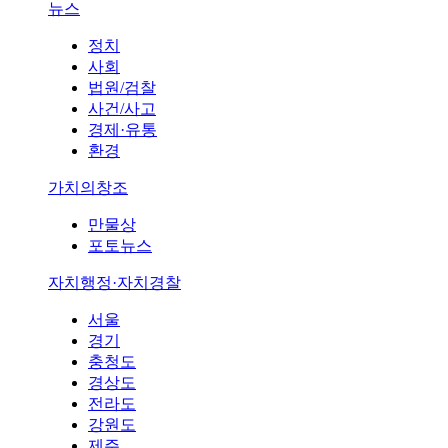
뉴스
정치
사회
법원/검찰
사건/사고
경제·유통
환경
가치의창조
만물상
포토뉴스
자치행정·자치경찰
서울
경기
충청도
경상도
전라도
강원도
제주