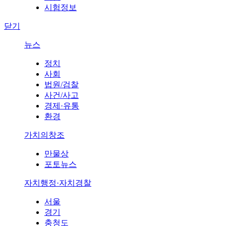
시험정보
닫기
뉴스
정치
사회
법원/검찰
사건/사고
경제·유통
환경
가치의창조
만물상
포토뉴스
자치행정·자치경찰
서울
경기
충청도