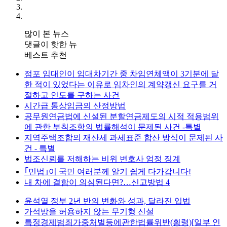
많이 본 뉴스
댓글이 핫한 뉴
베스트 추천
점포 임대인이 임대차기간 중 차임연체액이 3기분에 달
한 적이 있었다는 이유로 임차인의 계약갱신 요구를 거
절하고 인도를 구하는 사건
시간급 통상임금의 산정방법
공무원연금법에 신설된 분할연금제도의 시적 적용범위
에 관한 부칙조항의 법률해석이 문제된 사건 -특별
지역주택조합의 재산세 과세표준 합산 방식이 문제된 사
건 - 특별
법조신뢰를 저해하는 비위 변호사 엄정 징계
｢민법｣이 국민 여러분께 알기 쉽게 다가갑니다!
내 차에 결함이 의심된다면?…신고방법 4
윤석열 정부 2년 반의 변화와 성과, 달라진 입법
가석방을 허용하지 않는 무기형 신설
특정경제범죄가중처벌등에관한법률위반(횡령)[일부 인