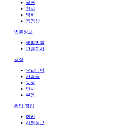
공연
전시
영화
동영상
법률정보
생활법률
판결기사
광장
오피니언
사람들
동정
인사
부음
취업·창업
취업
시험정보