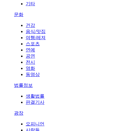
기타
문화
건강
음식/맛집
여행/레져
스포츠
연예
공연
전시
영화
동영상
법률정보
생활법률
판결기사
광장
오피니언
사람들