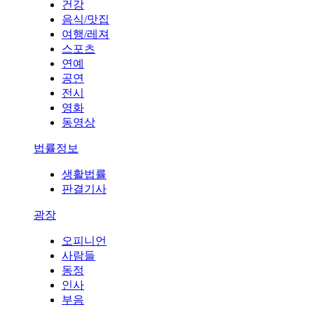
건강
음식/맛집
여행/레져
스포츠
연예
공연
전시
영화
동영상
법률정보
생활법률
판결기사
광장
오피니언
사람들
동정
인사
부음