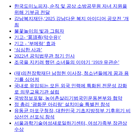
한국도미노피자, 순직 및 공상 소방공무원 자녀 지원을
위해 기부금 전달
강남복지재단,‘2025 강남다운 복지 아이디어 공모전 ’개
최
불꽃놀이의 빛과 그림자
기고- ‘莫須有(막수유)’
기고 - ’부메랑’ 효과
‘심심한 사과’
2022년 공익법무관 정기 인사
조국을 지키려 했던 소녀들의 이야기 ‘1919 유관순’
(재)의천장학재단 남정헌 이사장, 청소년들에게 꿈과 용
기를 심어져
국내로 유입되는 모든 외국 인력에 특화된 전문성 강화
로 의무교육기관 설립
국방정보포털, 농어촌살리기범국민운동본부와 협약
정 총리 ‘광화문 아리랑’ 설치미술 특별전 참석
유동균 마포구청장, 대한민국 기초지방정부 기후위기 비
상선언 선포식 참석
서울과학기술여성새로일하기센터, 여성가족부 장관상
수상