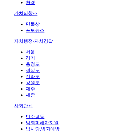
환경
가치의창조
만물상
포토뉴스
자치행정·자치경찰
서울
경기
충청도
경상도
전라도
강원도
제주
세종
사회단체
민주평등
범죄피해자지원
법사랑,범죄예방