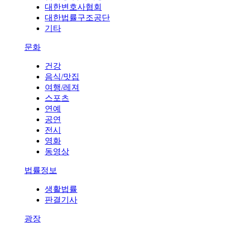
대한변호사협회
대한법률구조공단
기타
문화
건강
음식/맛집
여행/레져
스포츠
연예
공연
전시
영화
동영상
법률정보
생활법률
판결기사
광장