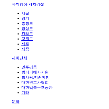
자치행정·자치경찰
서울
경기
충청도
경상도
전라도
강원도
제주
세종
사회단체
민주평등
범죄피해자지원
법사랑,범죄예방
대한변호사협회
대한법률구조공단
기타
문화