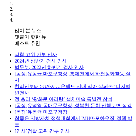
많이 본 뉴스
댓글이 핫한 뉴
베스트 추천
검찰 고위 간부 인사
2024년 상반기 검사 인사
법무부, 2022년 하반기 검사 인사
[동정]유동균 마포구청장, 홍제천에서 하천정화활동 실
시
천리안부터 5G까지…온택트 시대 맞아 살펴본 ‘디지털
변천사’
정 총리 ‘광화문 아리랑’ 설치미술 특별전 참석
[동정]유덕열 동대문구청장, 성북천 둔치 산책로변 점검
[동정]유동균 마포구청장
참좋은 지방자치 정책대회에서 'MH마포하우징' 정책 발
표
[인사]검찰 고위 간부 인사