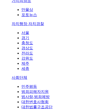
가치의창조
만물상
포토뉴스
자치행정·자치경찰
서울
경기
충청도
경상도
전라도
강원도
제주
세종
사회단체
민주평등
범죄피해자지원
법사랑,범죄예방
대한변호사협회
대한법률구조공단