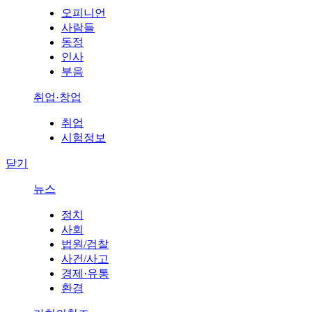
오피니언
사람들
동정
인사
부음
취업·창업
취업
시험정보
닫기
뉴스
정치
사회
법원/검찰
사건/사고
경제·유통
환경