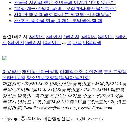
조국을 지키려 했던 소녀들의 이야기 ‘1919 유관순’
“복장·계급·칸막이 파괴…오직 하나에만 몰두했죠”
사이판 태풍 피해로 다시 본 외교부 ‘신속대응팀’
e스포츠 종주국 한국, 이제는 도약해야 할 때
열린
1
페이지
2
페이지
3
페이지
4
페이지
5
페이지
6
페이지
7
페이
지
8
페이지
9
페이지
10
페이지
...
14
다음
다음검색
이용약관
개인정보취급방침
이메일주소 수집거부
포인트정책
온라인문의
청소년보호정책(책임자 백기호)
대표전화 : 02)581-0097
인터넷신문등록번호 : 서울,아52143
등
록일: 2019년02월11일
사업자등록번호 : 798-13-00941
대한행
정신문 발행인 : 백기호
편집인 : 백기호
주소 : 우)07250 서울
특별시 영등포구 영중로24길 10.2층 213호
(영등포동5가, 영포
복합건물)
E-mail : ossesse@naver.com, ossesse@nate.com
Copyrightⓒ 2018 by 대한행정신문 all right reserved.