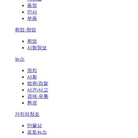
동정
인사
부음
취업·창업
취업
시험정보
뉴스
정치
사회
법원/검찰
사건/사고
경제·유통
환경
가치의창조
만물상
포토뉴스