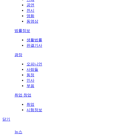
공연
전시
영화
동영상
법률정보
생활법률
판결기사
광장
오피니언
사람들
동정
인사
부음
취업·창업
취업
시험정보
닫기
뉴스