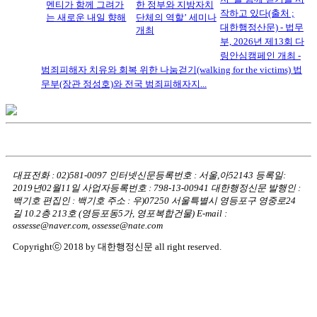
멘티가 함께 그려가
한 정부와 지방자치
작하고 있다(출처 ;
는 새로운 내일 향해
단체의 역할’ 세미나
대한행정산문) - 법무
개최
부, 2026년 제13회 다
링안심캠페인 개최 -
범죄피해자 치유와 회복 위한 나눔걷기(walking for the victims) 법
무부(장관 정성호)와 전국 범죄피해자지...
대표전화 : 02)581-0097
인터넷신문등록번호 : 서울,아52143
등록일:
2019년02월11일
사업자등록번호 : 798-13-00941
대한행정신문 발행인 :
백기호
편집인 : 백기호
주소 : 우)07250 서울특별시 영등포구 영중로24
길 10.2층 213호
(영등포동5가, 영포복합건물)
E-mail :
ossesse@naver.com, ossesse@nate.com
Copyrightⓒ 2018 by 대한행정신문 all right reserved.