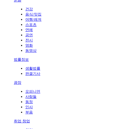
문화
건강
음식/맛집
여행/레져
스포츠
연예
공연
전시
영화
동영상
법률정보
생활법률
판결기사
광장
오피니언
사람들
동정
인사
부음
취업·창업