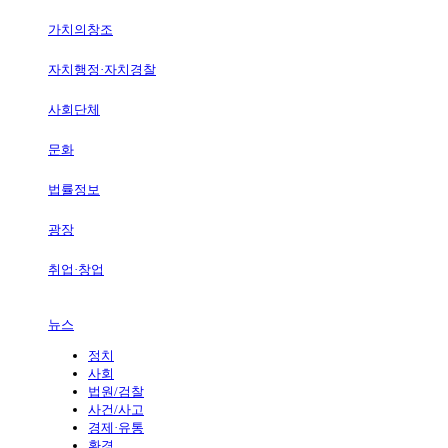
가치의창조
자치행정·자치경찰
사회단체
문화
법률정보
광장
취업·창업
뉴스
정치
사회
법원/검찰
사건/사고
경제·유통
환경