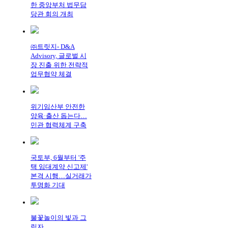
한 중앙부처 법무담
당관 회의 개최
㈜트릿지- D&A
Advisory, 글로벌 시
장 진출 위한 전략적
업무협약 체결
위기임산부 안전한
양육·출산 돕는다…
민관 협력체계 구축
국토부, 6월부터 '주
택 임대계약 신고제'
본격 시행…실거래가
투명화 기대
불꽃놀이의 빛과 그
림자