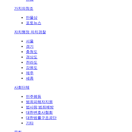
가치의창조
만물상
포토뉴스
자치행정·자치경찰
서울
경기
충청도
경상도
전라도
강원도
제주
세종
사회단체
민주평등
범죄피해자지원
법사랑,범죄예방
대한변호사협회
대한법률구조공단
기타