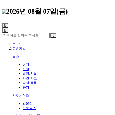
2026년 08월 07일(금)
로그인
회원가입
뉴스
정치
사회
법원/검찰
사건/사고
경제·유통
환경
가치의창조
만물상
포토뉴스