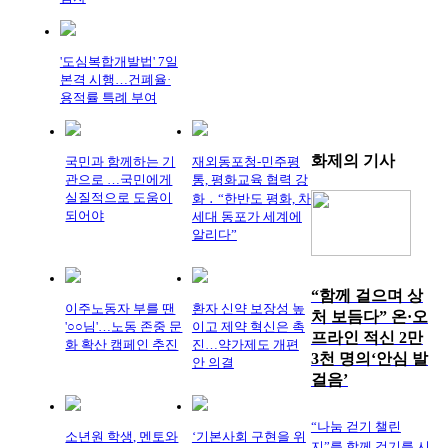
'도심복합개발법' 7일
본격 시행…건폐율·
용적률 특례 부여
화제의
기사
국민과 함께하는 기
재외동포청-민주평
관으로 …국민에게
통, 평화교육 협력 강
실질적으로 도움이
화 ․ “한반도 평화, 차
되어야
세대 동포가 세계에
알리다”
“함께 걸으며 상
이주노동자 부를 땐
환자 신약 보장성 높
처 보듬다” 온·오
'○○님'…노동 존중 문
이고 제약 혁신은 촉
프라인 적신 2만
화 확산 캠페인 추진
진…약가제도 개편
3천 명의‘안심 발
안 의결
걸음’
“나눔 걷기 챌린
소년원 학생, 멘토와
‘기본사회 구현을 위
지”를 함께 걷기를 시