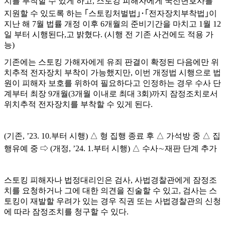
치를 부착할 수 있게 하고
,
스토킹 피해자에게 국선변호사를
지원할 수 있도록 하는
｢
스토킹처벌법
｣･｢
전자장치부착법
｣
이
지난 해
7
월 법률 개정 이후
6
개월의 준비기간을 마치고
1
월
12
일 부터 시행된다
,
고 밝혔다
. (
시행 전 기존 사건에도 적용 가
능
)
기존에는 스토킹 가해자에게 유죄 판결이 확정된 다음에만 위
치추적 전자장치 부착이 가능했지만
,
이번 개정법 시행으로 법
원이 피해자 보호를 위하여 필요하다고 인정하는 경우 수사 단
계부터 최장
9
개월
(3
개월 이내로 최대
3
회
)
까지 잠정조치로서
위치추적 전자장치를 부착할 수 있게 된다
.
(
기존
, ’23. 10.
부터 시행
)
△
형 집행 종료 후
△
가석방 중
△
집
행유예 중
⇨
(
개정
, ’24. 1.
부터 시행
)
△
수사
∼
재판 단계 추가
스토킹 피해자나 법정대리인은 검사
,
사법경찰관에게 잠정조
치를 요청하거나 그에 대한 의견을 진술할 수 있고
,
검사는 스
토킹이 재발할 우려가 있는 경우 직권 또는 사법경찰관의 신청
에 따라 잠정조치를 청구할 수 있다
.