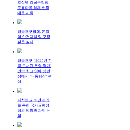
조성명 강남구청장,
구룡마을 화재 현장
대응 지휘
영등포구의회, 본회
의 안건처리 및 구정
질문 실시
영등포구, ‘2025년 전
국 도서관 운영 평가’
연속 최고 영예 장관
상에서 ‘대통령상’ 수
상
자치분권 30년 평가
를 통한 국가균형성
장의 방향과 과제 논
의