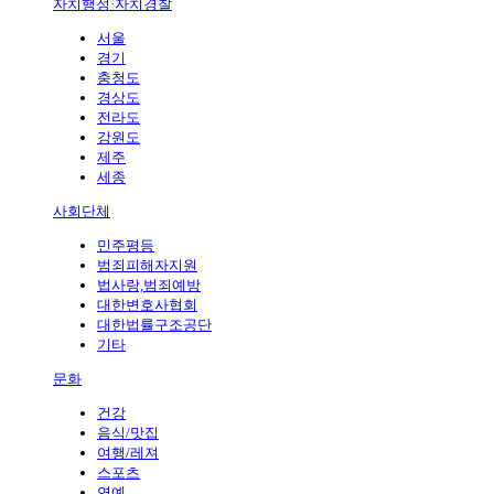
자치행정·자치경찰
서울
경기
충청도
경상도
전라도
강원도
제주
세종
사회단체
민주평등
범죄피해자지원
법사랑,범죄예방
대한변호사협회
대한법률구조공단
기타
문화
건강
음식/맛집
여행/레져
스포츠
연예