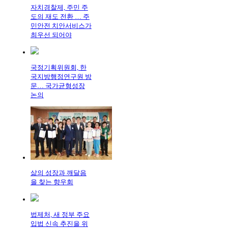
자치경찰제, 주민 주
도의 재도 전환 … 주
민안전 치안서비스가
최우선 되어야
국정기획위원회, 한
국지방행정연구원 방
문… 국가균형성장
논의
삶의 성장과 깨달음
을 찾는 향우회
법제처, 새 정부 주요
입법 신속 추진을 위