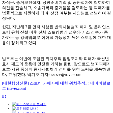
자심문
,
증거보전절차
,
공판준비기일 및 공판절차에 참여하여
의견을 진술하고
,
소송기록과 증거물을 검토하는 등 피해자를
법률적으로 지원하게 되며
,
선정 여부는 사안별로 선별하여 결
정된다
.
한편
,
지난해
7
월 먼저 시행된 반의사불벌죄 폐지 및 온라인스
토킹 유형 신설 이후 전체 스토킹범죄 접수와 기소 건수가 증
가하는 등 강력범죄로 이어질 가능성이 높은 스토킹에 대한 대
응이 강화되고 있다
.
법무부는 이번에 도입된 위치추적 잠정조치와 피해자 국선변
호사 제도의 운용에 만전을 기하는 한편
,
앞으로도 범죄피해자
보호
·
지원 중심의 형사사법체계 정비를 위한 노력을 계속하겠
다
,
고 밝혔다
.
백기호 기자
ossesse@naver.com
[대한행정신문] 스토킹 가해자에 대한 위치추적.. : 네이버블로
그 (naver.com)
0