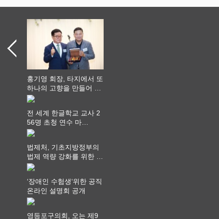
홍기영 회장, 타지에서 또
하나의 고향을 만들어 가
다
전 세계 한글학교 교사 2
56명 초청 연수 마
쳐...“수업은 더 깊게, 교
사 연결은 더 넓게”
법제처, 기초지방정부의
법제 역량 강화를 위한 전
라권 현장설명회 개최
‘장애인 수험생‘위한 공직
온라인 설명회 공개
영등포구의회, 오는 제9