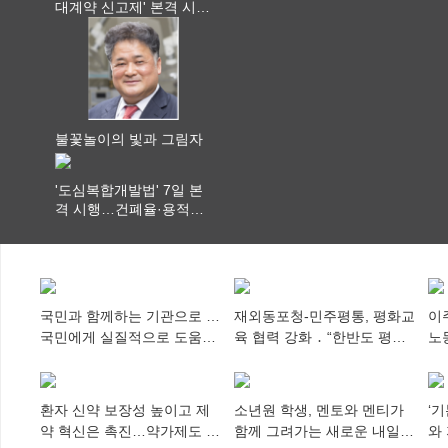
대계약 신고제' 본격 시
행…실거래가 투명화 기
대
불꽃놀이의 빛과 그림자
'도심복합개발법' 7일 본
격 시행…건폐율·용적률
특례 부여
국민과 함께하는 기관으로 …
재외동포청-민주평통, 평화교
이
국민에게 실질적으로 도움이
육 협력 강화 ․ “한반도 평화,
노
되어야
차세대 동포가 세계에 알리
추
다”
환자 신약 보장성 높이고 제
소년원 학생, 멘토와 멘티가
‘
약 혁신은 촉진…약가제도 개
함께 그려가는 새로운 내일
와