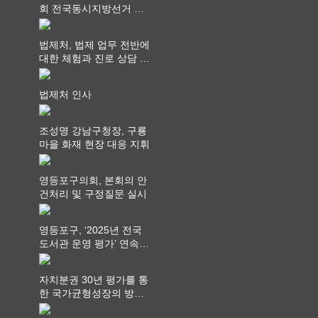
회 전국동시지방선거 ‧
"공직사회는 어느 때보다
공정하고 책임 있는 자세
법제처, 법제 업무 전반에
를 지켜야 할 것"
대한 체험과 진로 상담 기
회 제공
법제처 인사
조성명 강남구청장, 구룡
마을 화재 현장 대응 지휘
영등포구의회, 본회의 안
건처리 및 구정질문 실시
영등포구, ‘2025년 전국
도서관 운영 평가’ 연속
최고 영예 장관상에서 ‘대
통령상’ 수상
자치분권 30년 평가를 통
한 국가균형성장의 방향
과 과제 논의