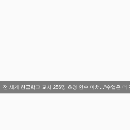
전 세계 한글학교 교사 256명 초청 연수 마쳐...“수업은 더