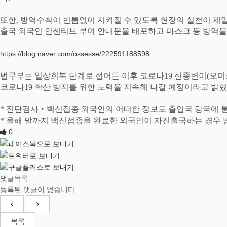
또한
,
방역수칙이 빈틈없이 지켜질 수 있도록 현장의 실천이 제일
출국 외국인 인센티브 부여 안내문을 배포하고 마스크 등 방역물
https://blog.naver.com/ossesse/222591188598
법무부는 일상회복 단계로 접어든 이후 코로나
19
신종변이
(
오미
코로나
19
확산 방지를 위한 노력을 지속해 나갈 예정이라고 밝
*
진단검사
‧
백신접종 외국인의 어떠한 정보도 출입국 당국에 
*
올해 말까지 백신접종을 완료한 외국인이 자진출국하는 경우 
0
댓글목록
등록된 댓글이 없습니다.
목록