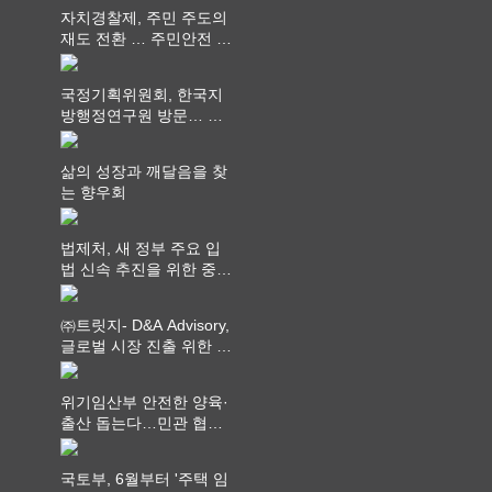
자치경찰제, 주민 주도의
재도 전환 … 주민안전 치
안서비스가 최우선 되어
야
국정기획위원회, 한국지
방행정연구원 방문… 국
가균형성장 논의
삶의 성장과 깨달음을 찾
는 향우회
법제처, 새 정부 주요 입
법 신속 추진을 위한 중앙
부처 법무담당관 회의 개
최
㈜트릿지- D&A Advisory,
글로벌 시장 진출 위한 전
략적 업무협약 체결
위기임산부 안전한 양육·
출산 돕는다…민관 협력
체계 구축
국토부, 6월부터 '주택 임