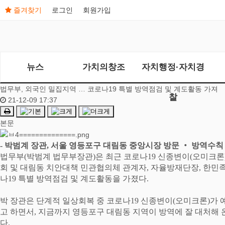
즐겨찾기
로그인
회원가입
뉴스
가치의창조
자치행정·자치경
법무부, 외국인 밀집지역 … 코로나19 특별 방역점검 및 계도활동 가져
찰
21-12-09 17:37
본문
-
박범계 장관
,
서울 영등포구 대림동 중앙시장 방문
‧
방역수칙
법무부
(
박범계 법무부장관
)
은 최근 코로나
19
신종변이
(
오미크론
회 및 대림동 치안대책 민관협의체 관계자
,
자율방재단장
,
한민족
나
19
특별 방역점검 및 계도활동을 가졌다
.
박 장관은 단계적 일상회복 중 코로나
19
신종변이
(
오미크론
)
가 
고 하면서
,
지금까지 영등포구 대림동 지역이 방역에 잘 대처해 
다
.