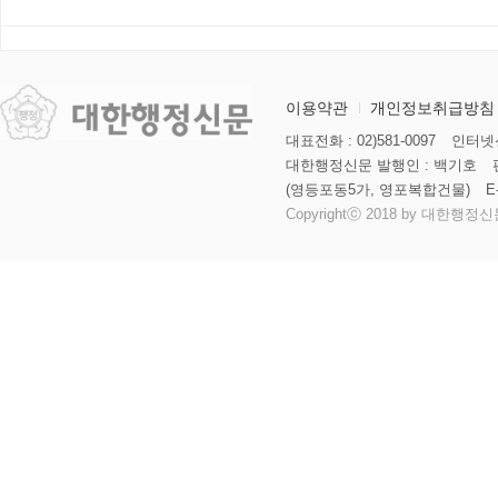
편안 의결
향해
미
이용약관
개인정보취급방침
대표전화 : 02)581-0097
인터넷신
대한행정신문 발행인 : 백기호
(영등포동5가, 영포복합건물)
E
Copyrightⓒ 2018 by 대한행정신문 al