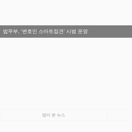
법무부, ‘변호인 스마트접견’ 시범 운영
많이 본 뉴스