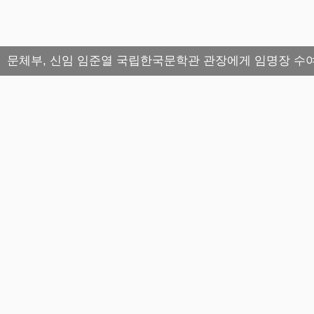
문체부, 신임 임준열 국립한국문학관 관장에게 임명장 수