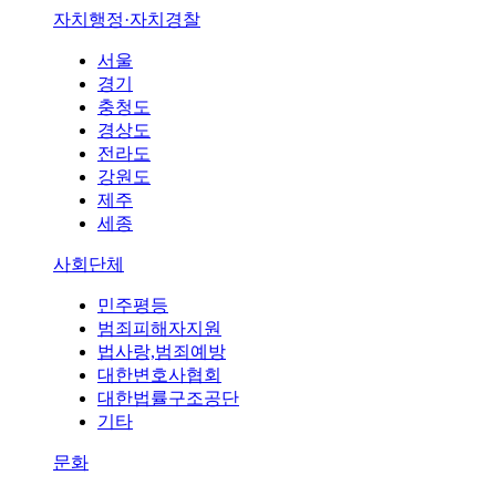
자치행정·자치경찰
서울
경기
충청도
경상도
전라도
강원도
제주
세종
사회단체
민주평등
범죄피해자지원
법사랑,범죄예방
대한변호사협회
대한법률구조공단
기타
문화