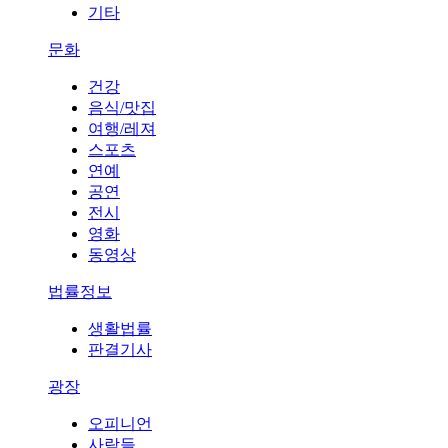
기타
문화
건강
음식/맛집
여행/레져
스포츠
연예
공연
전시
영화
동영상
법률정보
생활법률
판결기사
광장
오피니언
사람들