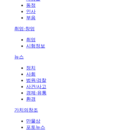
동정
인사
부음
취업·창업
취업
시험정보
뉴스
정치
사회
법원/검찰
사건/사고
경제·유통
환경
가치의창조
만물상
포토뉴스