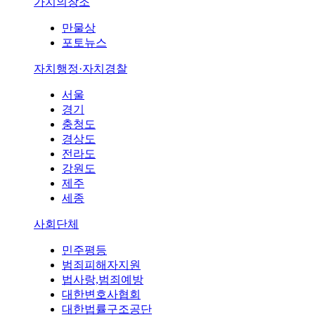
가치의창조
만물상
포토뉴스
자치행정·자치경찰
서울
경기
충청도
경상도
전라도
강원도
제주
세종
사회단체
민주평등
범죄피해자지원
법사랑,범죄예방
대한변호사협회
대한법률구조공단