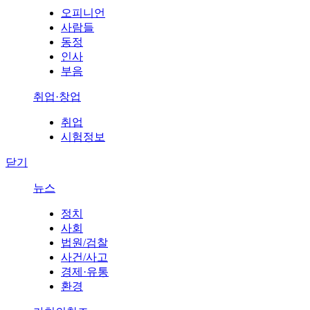
오피니언
사람들
동정
인사
부음
취업·창업
취업
시험정보
닫기
뉴스
정치
사회
법원/검찰
사건/사고
경제·유통
환경