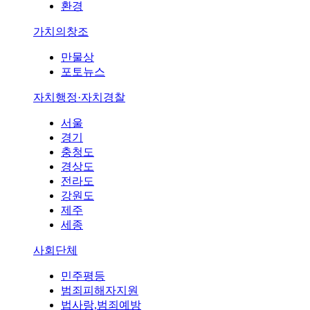
환경
가치의창조
만물상
포토뉴스
자치행정·자치경찰
서울
경기
충청도
경상도
전라도
강원도
제주
세종
사회단체
민주평등
범죄피해자지원
법사랑,범죄예방