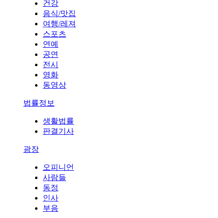
건강
음식/맛집
여행/레져
스포츠
연예
공연
전시
영화
동영상
법률정보
생활법률
판결기사
광장
오피니언
사람들
동정
인사
부음