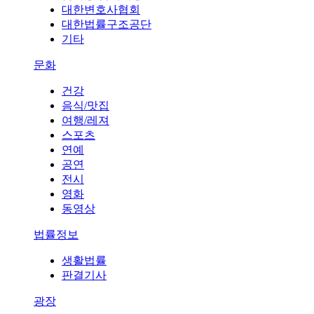
대한변호사협회
대한법률구조공단
기타
문화
건강
음식/맛집
여행/레져
스포츠
연예
공연
전시
영화
동영상
법률정보
생활법률
판결기사
광장