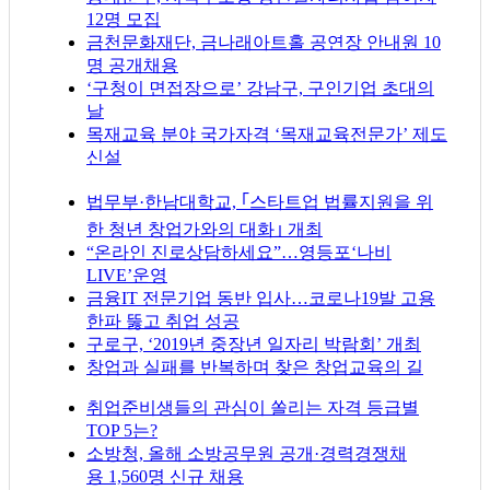
12명 모집
금천문화재단, 금나래아트홀 공연장 안내원 10
명 공개채용
‘구청이 면접장으로’ 강남구, 구인기업 초대의
날
목재교육 분야 국가자격 ‘목재교육전문가’ 제도
신설
법무부·한남대학교, ｢스타트업 법률지원을 위
한 청년 창업가와의 대화｣ 개최
“온라인 진로상담하세요”…영등포‘나비
LIVE’운영
금융IT 전문기업 동반 입사…코로나19발 고용
한파 뚫고 취업 성공
구로구, ‘2019년 중장년 일자리 박람회’ 개최
창업과 실패를 반복하며 찾은 창업교육의 길
취업준비생들의 관심이 쏠리는 자격 등급별
TOP 5는?
소방청, 올해 소방공무원 공개·경력경쟁채
용 1,560명 신규 채용