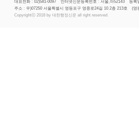
대표전화 : 02)581-0097
인터넷신문등록번호 : 서울,아52143
등록일
주소 : 우)07250 서울특별시 영등포구 영중로24길 10.2층 213호
(영
Copyrightⓒ 2018 by 대한행정신문 all right reserved.