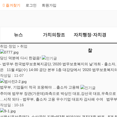
즐겨찾기
로그인
회원가입
뉴스
가치의창조
자치행정·자치경
취업·창업 >
취업
찰
당신 덕분에 다시 한걸음!
- 법무부·한국법무보호복지공단,‘2020 법무보호복지의 날’개최 - 출
은 11월 4일(수) 14:00 공단 본부 1층 대강당에서 ‘2020 법무보호복지
작성일 : 11-07
법무부, 기업들이 적극 포웅해야 …출소자 고용해
추미애 법무부 장관(가운데)좌측으로 박상인 대표,강선국 대표,우측으로 
…시작 되다 - 법무부, 출소자 고용 우수기업 대표자 감사패 수여 법무
작성일 : 10-16
서울신용보증재단, 소상공인 지원⦁제3회 빅데이터 경진대회 발표...8개 