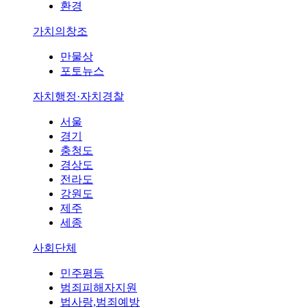
환경
가치의창조
만물상
포토뉴스
자치행정·자치경찰
서울
경기
충청도
경상도
전라도
강원도
제주
세종
사회단체
민주평등
범죄피해자지원
법사랑,범죄예방