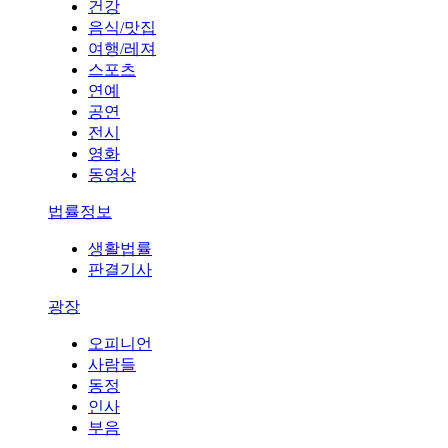
건강
음식/맛집
여행/레져
스포츠
연예
공연
전시
영화
동영상
법률정보
생활법률
판결기사
광장
오피니언
사람들
동정
인사
부음