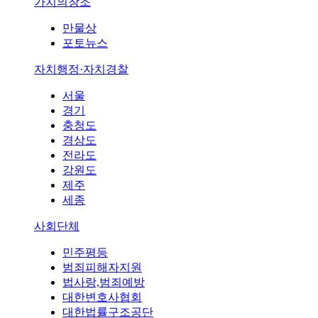
가치의창조
만물상
포토뉴스
자치행정·자치경찰
서울
경기
충청도
경상도
전라도
강원도
제주
세종
사회단체
민주평등
범죄피해자지원
법사랑,범죄예방
대한변호사협회
대한법률구조공단