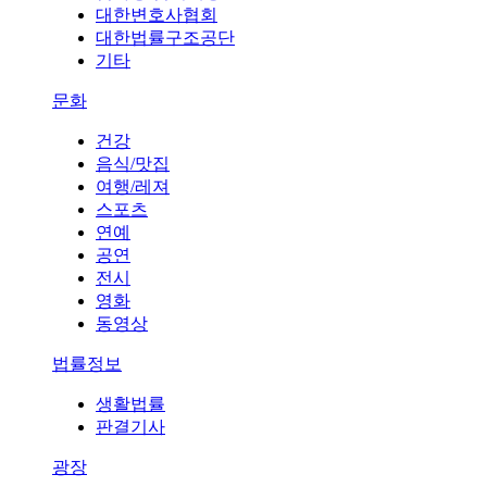
대한변호사협회
대한법률구조공단
기타
문화
건강
음식/맛집
여행/레져
스포츠
연예
공연
전시
영화
동영상
법률정보
생활법률
판결기사
광장