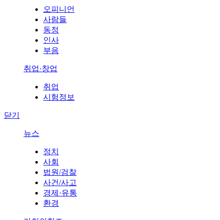
오피니언
사람들
동정
인사
부음
취업·창업
취업
시험정보
닫기
뉴스
정치
사회
법원/검찰
사건/사고
경제·유통
환경