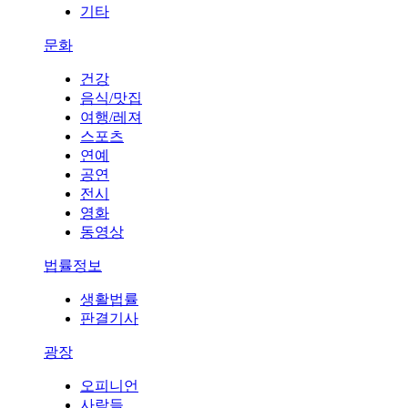
기타
문화
건강
음식/맛집
여행/레져
스포츠
연예
공연
전시
영화
동영상
법률정보
생활법률
판결기사
광장
오피니언
사람들