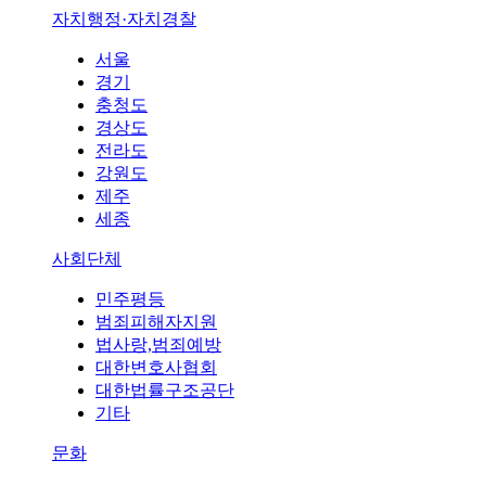
자치행정·자치경찰
서울
경기
충청도
경상도
전라도
강원도
제주
세종
사회단체
민주평등
범죄피해자지원
법사랑,범죄예방
대한변호사협회
대한법률구조공단
기타
문화