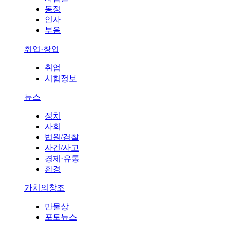
동정
인사
부음
취업·창업
취업
시험정보
뉴스
정치
사회
법원/검찰
사건/사고
경제·유통
환경
가치의창조
만물상
포토뉴스