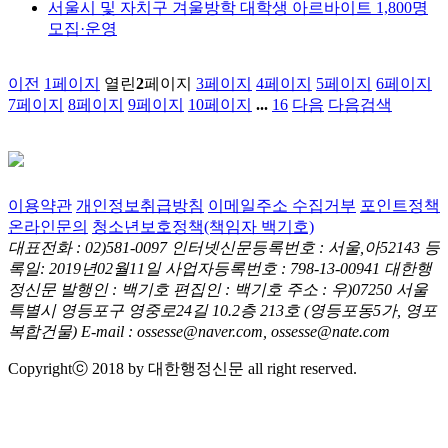
서울시 및 자치구 겨울방학 대학생 아르바이트 1,800명
모집·운영
이전
1
페이지
열린
2
페이지
3
페이지
4
페이지
5
페이지
6
페이지
7
페이지
8
페이지
9
페이지
10
페이지
...
16
다음
다음검색
이용약관
개인정보취급방침
이메일주소 수집거부
포인트정책
온라인문의
청소년보호정책(책임자 백기호)
대표전화 : 02)581-0097
인터넷신문등록번호 : 서울,아52143
등
록일: 2019년02월11일
사업자등록번호 : 798-13-00941
대한행
정신문 발행인 : 백기호
편집인 : 백기호
주소 : 우)07250 서울
특별시 영등포구 영중로24길 10.2층 213호
(영등포동5가, 영포
복합건물)
E-mail : ossesse@naver.com, ossesse@nate.com
Copyrightⓒ 2018 by 대한행정신문 all right reserved.