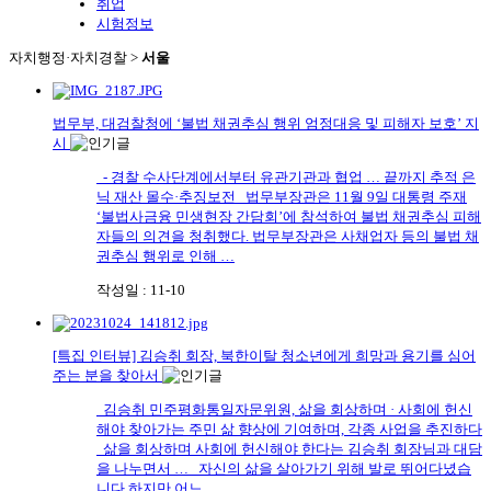
취업
시험정보
자치행정·자치경찰 >
서울
법무부, 대검찰청에 ‘불법 채권추심 행위 엄정대응 및 피해자 보호’ 지
시
- 경찰 수사단계에서부터 유관기관과 협업 … 끝까지 추적 은
닉 재산 몰수·추징보전 법무부장관은 11월 9일 대통령 주재
‘불법사금융 민생현장 간담회’에 참석하여 불법 채권추심 피해
자들의 의견을 청취했다. 법무부장관은 사채업자 등의 불법 채
권추심 행위로 인해 …
작성일 : 11-10
[특집 인터뷰] 김승취 회장, 북한이탈 청소년에게 희망과 용기를 심어
주는 분을 찾아서
김승취 민주평화통일자문위원, 삶을 회상하며 · 사회에 헌신
해야 찾아가는 주민 삶 향상에 기여하며, 각종 사업을 추진하다
삶을 회상하며 사회에 헌신해야 한다는 김승취 회장님과 대담
을 나누면서 … 자신의 삶을 살아가기 위해 발로 뛰어다녔습
니다.하지만 어느 …