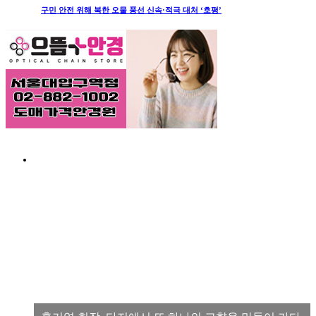
구민 안전 위해 북한 오물 풍선 신속·적극 대처 ‘호평’