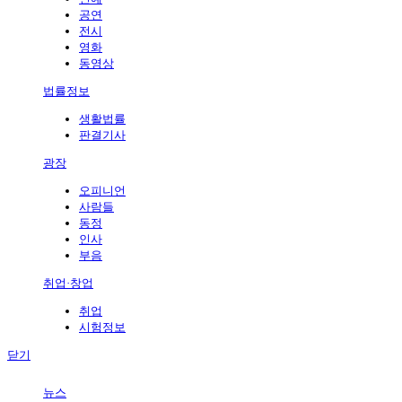
공연
전시
영화
동영상
법률정보
생활법률
판결기사
광장
오피니언
사람들
동정
인사
부음
취업·창업
취업
시험정보
닫기
뉴스