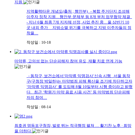
지원
지역활력타운 개념도(출처 ; 행안부) - 복합 주거단지 조성해
이주자 정착 지원…행안부·문체부 등 8개 부처 업무협약 체결
- 지난 6월 최종 7개 지자체 선정, 사업 추진 중…올 상반기 10
곳 내외 추가 지방소멸 위기를 극복하고 지방 이주자들의 정
착을…
작성일 : 10-18
마약류, 고의성 없는 단순피해자 참여 유도, 재활 치료 연계 가능
- 동작구, 보건소에서‘마약류 익명검사’신속 시행 서울 동작
구(구청장 박일하)는 마약범죄 피해 확산을 조기에 차단하고자
‘마약류 익명검사’ 를 도입해 8월 10일부터 시행 중이라고 밝혔
다. 최근 ‘학원가 마약 음료 시음 사건’ 등 마약범죄 단순피해
자의 참여…
작성일 : 08-14
최호권 영등포구청장, 발로 뛰는 적극행정 펼쳐 … 활기찬 노후 · 희망
을 더하다