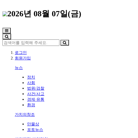
2026년 08월 07일(금)
로그인
회원가입
뉴스
정치
사회
법원/검찰
사건/사고
경제·유통
환경
가치의창조
만물상
포토뉴스