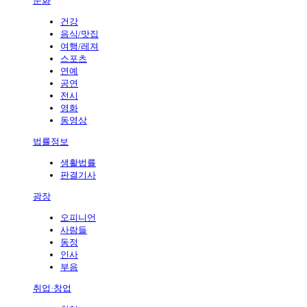
문화
건강
음식/맛집
여행/레져
스포츠
연예
공연
전시
영화
동영상
법률정보
생활법률
판결기사
광장
오피니언
사람들
동정
인사
부음
취업·창업