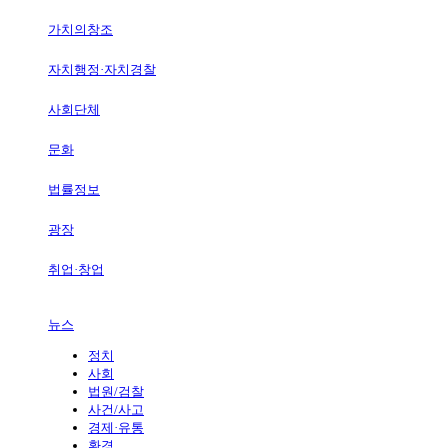
가치의창조
자치행정·자치경찰
사회단체
문화
법률정보
광장
취업·창업
뉴스
정치
사회
법원/검찰
사건/사고
경제·유통
환경