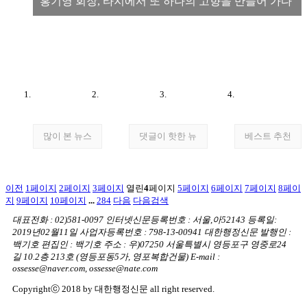
홍기영 회장, 타지에서 또 하나의 고향을 만들어 가다
많이 본 뉴스
댓글이 핫한 뉴
베스트 추천
이전
1
페이지
2
페이지
3
페이지
열린
4
페이지
5
페이지
6
페이지
7
페이지
8
페이
지
9
페이지
10
페이지
...
284
다음
다음검색
대표전화 : 02)581-0097
인터넷신문등록번호 : 서울,아52143
등록일:
2019년02월11일
사업자등록번호 : 798-13-00941
대한행정신문 발행인 :
백기호
편집인 : 백기호
주소 : 우)07250 서울특별시 영등포구 영중로24
길 10.2층 213호
(영등포동5가, 영포복합건물)
E-mail :
ossesse@naver.com, ossesse@nate.com
Copyrightⓒ 2018 by 대한행정신문 all right reserved.