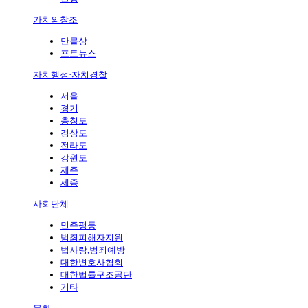
가치의창조
만물상
포토뉴스
자치행정·자치경찰
서울
경기
충청도
경상도
전라도
강원도
제주
세종
사회단체
민주평등
범죄피해자지원
법사랑,범죄예방
대한변호사협회
대한법률구조공단
기타