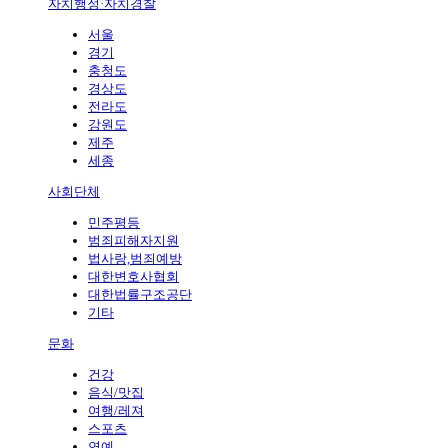
자치행정·자치경찰
서울
경기
충청도
경상도
전라도
강원도
제주
세종
사회단체
민주평등
범죄피해자지원
법사랑,범죄예방
대한변호사협회
대한법률구조공단
기타
문화
건강
음식/맛집
여행/레져
스포츠
연예