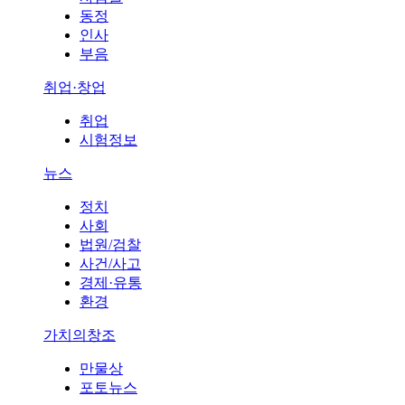
동정
인사
부음
취업·창업
취업
시험정보
뉴스
정치
사회
법원/검찰
사건/사고
경제·유통
환경
가치의창조
만물상
포토뉴스