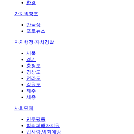
환경
가치의창조
만물상
포토뉴스
자치행정·자치경찰
서울
경기
충청도
경상도
전라도
강원도
제주
세종
사회단체
민주평등
범죄피해자지원
법사랑,범죄예방