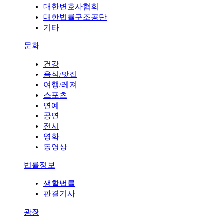
대한변호사협회
대한법률구조공단
기타
문화
건강
음식/맛집
여행/레져
스포츠
연예
공연
전시
영화
동영상
법률정보
생활법률
판결기사
광장