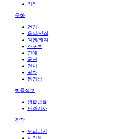
기타
문화
건강
음식/맛집
여행/레져
스포츠
연예
공연
전시
영화
동영상
법률정보
생활법률
판결기사
광장
오피니언
사람들