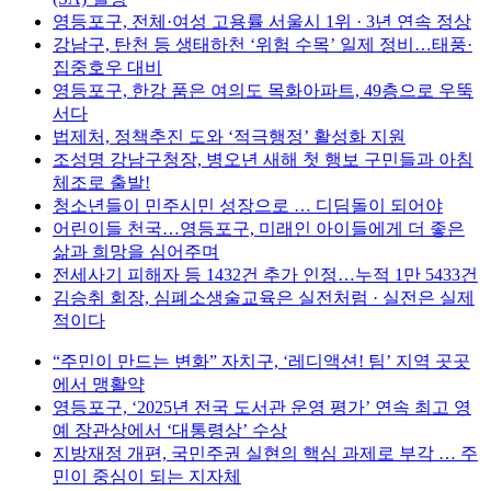
영등포구, 전체·여성 고용률 서울시 1위 · 3년 연속 정상
강남구, 탄천 등 생태하천 ‘위험 수목’ 일제 정비…태풍·
집중호우 대비
영등포구, 한강 품은 여의도 목화아파트, 49층으로 우뚝
서다
법제처, 정책추진 도와 ‘적극행정’ 활성화 지원
조성명 강남구청장, 병오년 새해 첫 행보 구민들과 아침
체조로 출발!
청소년들이 민주시민 성장으로 … 디딤돌이 되어야
어린이들 천국…영등포구, 미래인 아이들에게 더 좋은
삶과 희망을 심어주며
전세사기 피해자 등 1432건 추가 인정…누적 1만 5433건
김승취 회장, 심폐소생술교육은 실전처럼 · 실전은 실제
적이다
“주민이 만드는 변화” 자치구, ‘레디액션! 팀’ 지역 곳곳
에서 맹활약
영등포구, ‘2025년 전국 도서관 운영 평가’ 연속 최고 영
예 장관상에서 ‘대통령상’ 수상
지방재정 개편, 국민주권 실현의 핵심 과제로 부각 … 주
민이 중심이 되는 지자체