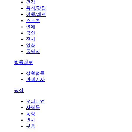
건강
음식/맛집
여행/레져
스포츠
연예
공연
전시
영화
동영상
법률정보
생활법률
판결기사
광장
오피니언
사람들
동정
인사
부음