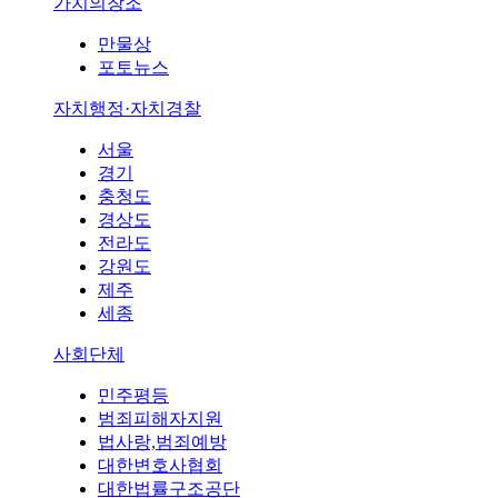
가치의창조
만물상
포토뉴스
자치행정·자치경찰
서울
경기
충청도
경상도
전라도
강원도
제주
세종
사회단체
민주평등
범죄피해자지원
법사랑,범죄예방
대한변호사협회
대한법률구조공단