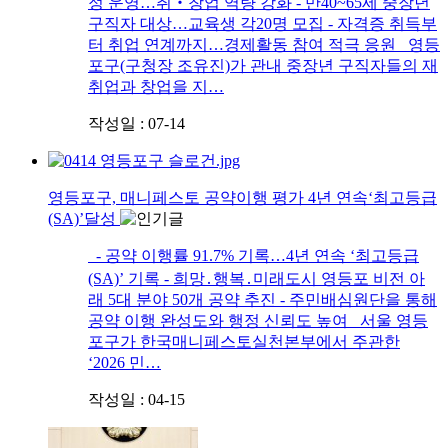
정 운영…취‧창업 역량 강화 - 만40~65세 중장년
구직자 대상…교육생 각20명 모집 - 자격증 취득부
터 취업 연계까지…경제활동 참여 적극 응원 영등
포구(구청장 조유진)가 관내 중장년 구직자들의 재
취업과 창업을 지…
작성일 : 07-14
영등포구, 매니페스토 공약이행 평가 4년 연속‘최고등급
(SA)’달성
- 공약 이행률 91.7% 기록…4년 연속 ‘최고등급
(SA)’ 기록 - 희망․행복․미래도시 영등포 비전 아
래 5대 분야 50개 공약 추진 - 주민배심원단을 통해
공약 이행 완성도와 행정 신뢰도 높여 서울 영등
포구가 한국매니페스토실천본부에서 주관한
‘2026 민…
작성일 : 04-15