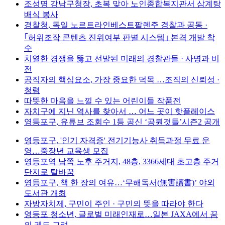
조성명 강남구청장, 초복 맞아 노인종합복지관서 삼계탕
배식 봉사
경찰청, 독일 노르트라인베스트팔렌주 경찰과 공동 ·
｢허위조작 콘텐츠 진위여부 판별 시스템｣ 본격 개발 착
수
치열한 경쟁을 뚫고 선발된 미래의 경찰관들 · 사명과 비
전
공직자의 핵심요소, 가장 중요한 덕목 …조직의 신뢰성 ·
청렴
따뜻한 마음을 느낄 수 있는 어린이들 작품전
자치구에 지닌 역사를 찾아서 … 어느 곳이 핫플레이스
영등포구, 유튜브 조회수 1등 공신 ‘공뭔것들’시즌2 공개
영등포구, '인기 자격증' 전기기능사 취득과정 무료 운
영…중장년 교육생 모집
영등포역 남쪽 노후 주거지, 48층, 3366세대 초고층 주거
단지로 탈바꿈
영등포구, 책 한 장의 여유…‘무해독서(無害讀書)’ 야외
도서관 개최
자방자치제, 구민이 주인 · 구민의 뜻을 따라야 한다
영등포 청소년, 글로벌 미래인재로…일본 JAXA에서 꿈
의 궤도 그려