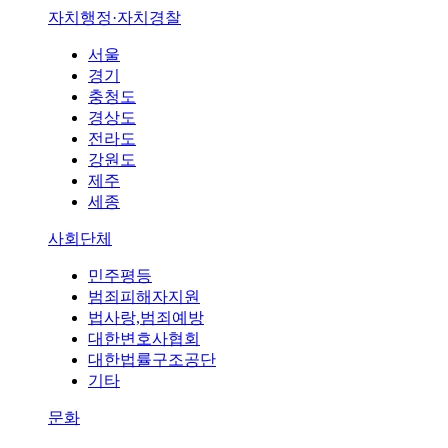
자치행정·자치경찰
서울
경기
충청도
경상도
전라도
강원도
제주
세종
사회단체
민주평등
범죄피해자지원
법사랑,범죄예방
대한변호사협회
대한법률구조공단
기타
문화