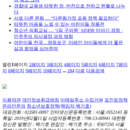
경찰대 교육생 따뜻한 정, 반찬으로 전하고 헌혈로 나누
다
서로 다른 문화 … “다문화가정 포용 정책 필요하다”
따뜻한 마음을 느낄 수 있는 어린이들 작품전
청소년 의회교실 … ‘1일 구의원’ 상대방 이야기 경청 ·
민주주의 의사결정 과정 체험
어린이들 천국…영등포구, 미래인 아이들에게 더 좋은
삶과 희망을 심어주며
열린
1
페이지
2
페이지
3
페이지
4
페이지
5
페이지
6
페이지
7
페이
지
8
페이지
9
페이지
10
페이지
...
284
다음
다음검색
이용약관
개인정보취급방침
이메일주소 수집거부
포인트정책
온라인문의
청소년보호정책(책임자 백기호)
대표전화 : 02)581-0097
인터넷신문등록번호 : 서울,아52143
등
록일: 2019년02월11일
사업자등록번호 : 798-13-00941
대한행
정신문 발행인 : 백기호
편집인 : 백기호
주소 : 우)07250 서울