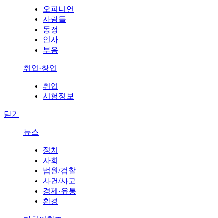
오피니언
사람들
동정
인사
부음
취업·창업
취업
시험정보
닫기
뉴스
정치
사회
법원/검찰
사건/사고
경제·유통
환경