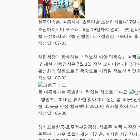
한국민속촌, 여름축제 ‘초록만발 조선하지로다’ 7일
조선하지로다 포스터 - 8월 19일까지 열려… 옛 선
발 조선하지로다’를 진행한다. 개성만점 캐릭터의 흥
작성일 : 07-03
산림청장과 함께하는 「적보산 씨앗 명품숲」 여행
김재현 산림청장은 7월 1일 정책 오피니언 리더(각
활성화의 일환으로 명품숲으로 지정된 적보산 씨앗숲
작성일 : 07-02
올 여름휴가는 특별한 매력있는 섬으로 떠나요
- 행안부, ‘2018년 휴가철 찾아가고 싶은 섬’ 33
섬’ 33곳을 선정·발표했다.‘2018년 휴가철 찾아가고 
작성일 : 06-30
싱가포르항공-호주정부관광청, 서호주 여행 사진전
왼쪽부터 가수 울랄라세션 김명훈, 배지환 사진작가,