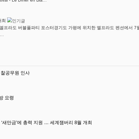
 Le Dîner en Bla…
 개최
라도 버블풀파티 포스터경기도 가평에 위치한 엘프라도 펜션에서 7월 7일 ‘
f…
 검찰공무원 인사
방 요령
여명 ‘새만금’에 총력 지원 … 세계잼버리 8월 개최