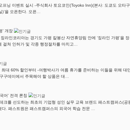
닝 이벤트 실시 -주식회사 토요코인(Toyoko Inn)(본사: 도쿄도 오타구,
실)’을 오픈한다. 오픈…
평’ 개장
짚라인코리아는 경기도 가평 칼봉산 자연휴양림 안에 ‘짚라인 가평’을 정
간에 걸쳐 인허가 및 각종 행정절차를 마치고…
 최대 60% 할인부터 -여행박사가 여름 휴가를 준비하는 이들을 위해 대만
달 구구데이에서 주목해야 할 상품은 대…
국어’ 전격 론칭
크를 선도하는 최초의 기업형 성인 실무 교육 브랜드 패스트캠퍼스(공동
밝혔다. 패스트원은 패스트캠퍼스의 외국어 학습 전문 …