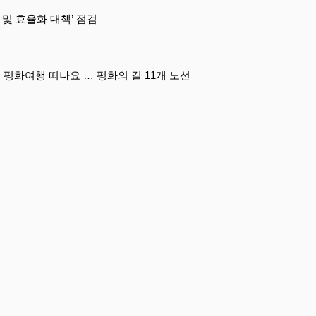
 및 효율화 대책’ 점검
DMZ(디엠지) 비무장지대 평화여행 떠나요 … 평화의 길 11개 노선