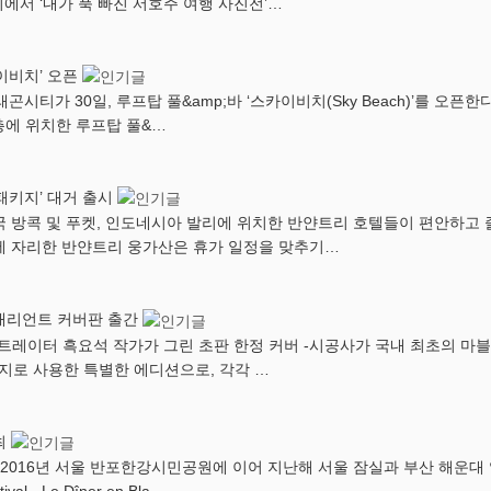
에서 ‘내가 푹 빠진 서호주 여행 사진전’…
이비치’ 오픈
가 30일, 루프탑 풀&amp;바 ‘스카이비치(Sky Beach)’를 오
4층에 위치한 루프탑 풀&…
패키지’ 대거 출시
 방콕 및 푸켓, 인도네시아 발리에 위치한 반얀트리 호텔들이 편안하고 
에 자리한 반얀트리 웅가산은 휴가 일정을 맞추기…
 배리언트 커버판 출간
트레이터 흑요석 작가가 그린 초판 한정 커버 -시공사가 국내 최초의 마블
지로 사용한 특별한 에디션으로, 각각 …
최
개최2016년 서울 반포한강시민공원에 이어 지난해 서울 잠실과 부산 해운