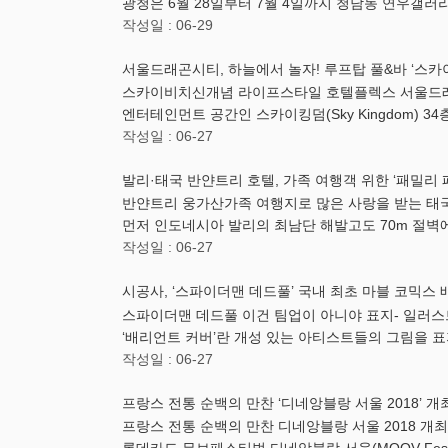
광청은 6월 28일부터 7월 4일까지 청담동 연우갤러리
작성일 : 06-29
서울드래곤시티, 하늘에서 놀자! 루프탑 풀&바 ‘스카
스카이비치신개념 라이프스타일 호텔플렉스 서울드래곤시티
엔터테인먼트 공간인 스카이킹덤(Sky Kingdom) 3
작성일 : 06-27
발리·태국 반얀트리 호텔, 가족 여행객 위한 ‘패밀리 
반얀트리 웅가산가족 여행지로 많은 사랑을 받는 태국
먼저 인도네시아 발리의 최남단 해발고도 70m 절벽
작성일 : 06-27
시공사, ‘스파이더맨 데드풀’ 국내 최초 마블 코믹스
​스파이더맨 데드풀 이건 팀업이 아니야 표지- 일러스
‘배리언트 커버’란 개성 있는 아티스트들의 그림을 표
작성일 : 06-27
프랑스 전통 순백의 만찬 ‘디네앙블랑 서울 2018’ 개
프랑스 전통 순백의 만찬 디네앙블랑 서울 2018 