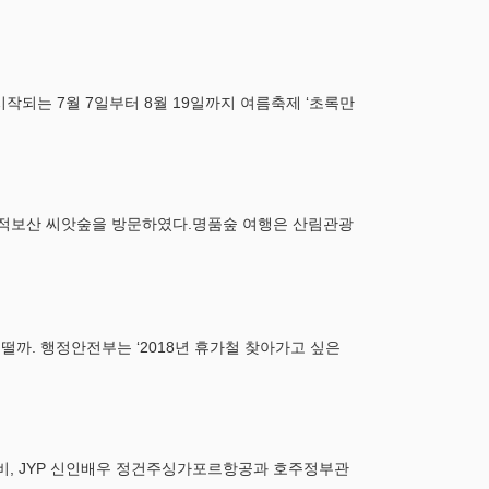
작되는 7월 7일부터 8월 19일까지 여름축제 ‘초록만
한 적보산 씨앗숲을 방문하였다.명품숲 여행은 산림관광
어떨까. 행정안전부는 ‘2018년 휴가철 찾아가고 싶은
키비, JYP 신인배우 정건주싱가포르항공과 호주정부관