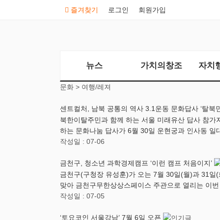
즐겨찾기
로그인
회원가입
뉴스
가치의창조
자치
문화 >
여행/레져
센트컬처, 남북 공통의 역사 3.1운동 문화답사 ‘탈북
북한이탈주민과 함께 하는 서울 미래유산 답사 참가자-
하는 문화나눔 답사가 6월 30일 운현궁과 인사동 일대
작성일 : 07-06
금천구, 청소년 과학경제캠프 ‘이런 캠프 처음이지’
금천구(구청장 유성훈)가 오는 7월 30일(월)과 31
맞아 금천구무한상상스페이스 주관으로 열리는 이번
작성일 : 07-05
‘토요코인 서울강남’ 7월 6일 오픈