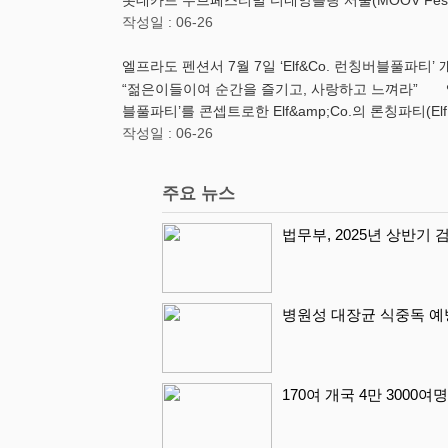
롯데카드 무브페스티벌 디네앙블랑 서울(MOOV Festival -
작성일 : 06-26
엘프라도 펜션서 7월 7일 ‘Elf&Co. 런칭버블풀파티’
“젊은이들이여 순간을 즐기고, 사랑하고 느껴라” 엘프
블풀파티’를 콘셉트로한 Elf&amp;Co.의 론칭파티(El
작성일 : 06-26
주요 뉴스
법무부, 2025년 상반기
병원성 대장균 식중독 예
170여 개국 4만 3000