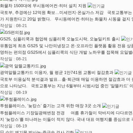
화물차 1500대에 무시동에어컨·히터 설치 지원
국토부, 추경예산 12억원 확보…미세먼지·온실가스 저감 국토교통부는 
가 지원한다고 20일 밝혔다. 무시동에어컨·히터는 화물차 시동을 걸지
작성일 : 08-21
GS25, 심플리쿡과 협업해 심플리쿡 오늘도시락, 오늘밀키트 출시
유통업계 최초 GS25 및 나만의냉장고 온·오프라인 플랫폼 활용 전용 
영하는 편의점 GS25에서 심플리쿡의 식단 개발 노하우를 접목해 요일별
작성일 : 08-21
광역알뜰교통카드 이용자, 월 평균 1만741원 교통비 절감효과
국토부 이용실적 분석결과 발표…출·퇴근때 매일 이용하면 절감효과 더 
으로 나타났다. 국토교통부는 지난 6월부터 시범사업 중인 ‘알뜰카드’
작성일 : 08-19
투썸플레이스, ‘늦캉스’ 즐기는 고객 위한 매장 3곳 소개
투썸플레이스 기장일광해변점 전경 여름 휴가철이 막바지에 다다르면서 
지 ‘늦캉스’를 떠나려는 이들이 적지 않다. 국내 대표 여행지를 중심으로
작성일 : 08-19
日 수입 폐기물 방사능·중금속 검사 강화