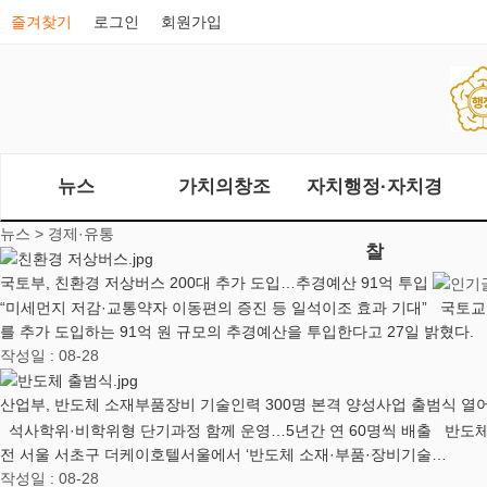
즐겨찾기
로그인
회원가입
뉴스
가치의창조
자치행정·자치경
뉴스 >
경제·유통
찰
국토부, 친환경 저상버스 200대 추가 도입…추경예산 91억 투입
“미세먼지 저감·교통약자 이동편의 증진 등 일석이조 효과 기대” 국토
를 추가 도입하는 91억 원 규모의 추경예산을 투입한다고 27일 밝혔다.
작성일 : 08-28
산업부, 반도체 소재부품장비 기술인력 300명 본격 양성사업 출범식 열
석사학위·비학위형 단기과정 함께 운영…5년간 연 60명씩 배출 반도체 
전 서울 서초구 더케이호텔서울에서 ‘반도체 소재·부품·장비기술…
작성일 : 08-28