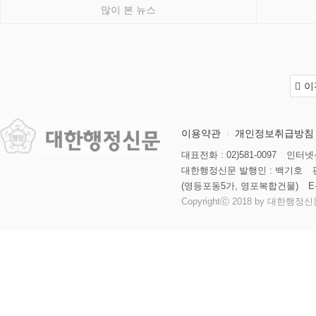
많이 본 뉴스
이
이용약관
개인정보취급방침
대표전화 : 02)581-0097
인터넷신
대한행정신문 발행인 : 백기호
(영등포동5가, 영포복합건물)
E
Copyrightⓒ 2018 by 대한행정신문 al