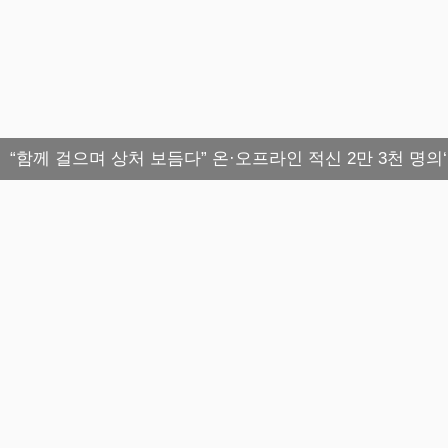
“함께 걸으며 상처 보듬다” 온·오프라인 적신 2만 3천 명의