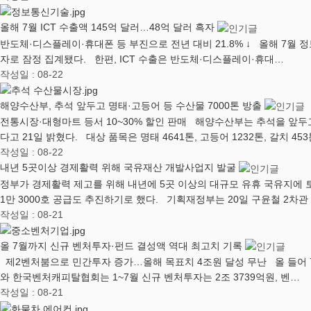
올해 7월 ICT 수출액 145억 달러…48억 달러 흑자
반도체·디스플레이·휴대폰 등 부진으로 전년 대비 21.8% ↓ 올해 7월 정보통
자로 잠정 집계됐다. 한편, ICT 수출은 반도체·디스플레이·휴대…
작성일 : 08-22
해양수산부, 추석 앞두고 명태·고등어 등 수산물 7000톤 방출
전통시장·대형마트 등서 10~30% 할인 판매 해양수산부는 추석을 앞두고
다고 21일 밝혔다. 대상 품목은 명태 4641톤, 고등어 1232톤, 갈치 45
작성일 : 08-22
내년 5곳이상 경제활력 위해 국유재산 개발사업지 발굴
정부가 경제활력 제고를 위해 내년에 5곳 이상의 대규모 유휴 국유지에 
1만 3000호 공급도 추진하기로 했다. 기획재정부는 20일 구윤철 2차관
작성일 : 08-21
올 7월까지 신규 벤처투자·펀드 결성액 역대 최고치 기록
제2벤처붐으로 민간투자 증가…올해 목표치 4조원 달성 무난 올 들어
와 한국벤처캐피탈협회는 1~7월 신규 벤처투자는 2조 3739억원, 벤…
작성일 : 08-21