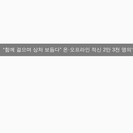
“함께 걸으며 상처 보듬다” 온·오프라인 적신 2만 3천 명의