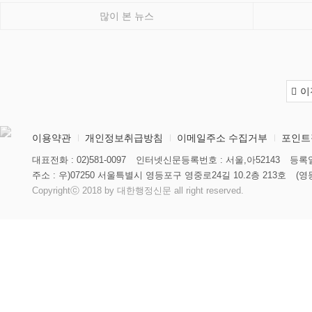
많이 본 뉴스
이
이용약관
개인정보취급방침
이메일주소 수집거부
포인트
대표전화 : 02)581-0097
인터넷신문등록번호 : 서울,아52143
등록일
주소 : 우)07250 서울특별시 영등포구 영중로24길 10.2층 213호
(영
Copyrightⓒ 2018 by 대한행정신문 all right reserved.