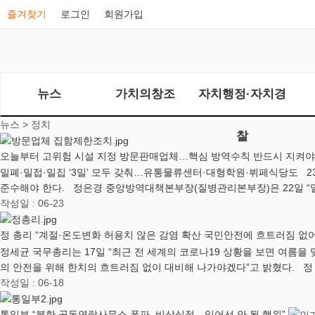
즐겨찾기
로그인
회원가입
뉴스
가치의창조
자치행정·자치경
뉴스 >
정치
찰
오늘부터 고위험 시설 지정 방문판매업체…핵심 방역수칙 반드시 지켜
밀폐·밀접·밀집 ‘3밀’ 모두 갖춰…유통물류센터·대형학원·뷔페식당도 2
준수해야 한다. 정은경 중앙방역대책본부장(질병관리본부장)은 22일 “
작성일 : 06-23
정 총리 “계절·온도변화 허용치 않은 감염 확산 국민안전에 흐트러짐 없
정세균 국무총리는 17일 “최근 전 세계의 코로나19 상황을 보면 여름
의 안전을 위해 한치의 흐트러짐 없이 대비해 나가야겠다”고 밝혔다. 정
작성일 : 06-18
통일부 “북한 공동연락사무소 폭파, 비상식적…있어선 안 될 행위”