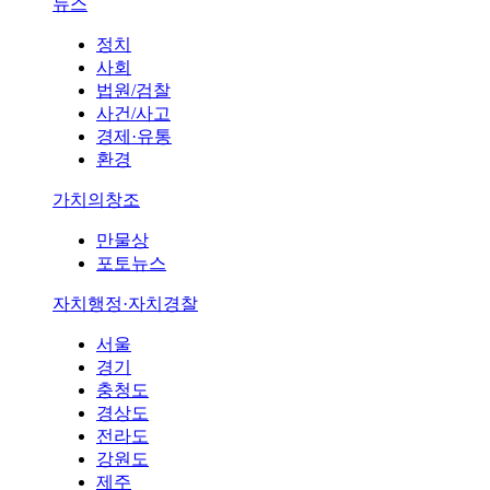
뉴스
정치
사회
법원/검찰
사건/사고
경제·유통
환경
가치의창조
만물상
포토뉴스
자치행정·자치경찰
서울
경기
충청도
경상도
전라도
강원도
제주