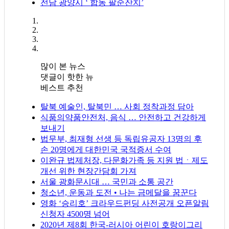
전남 광양시 ‘ 합동 팔순잔치’
많이 본 뉴스
댓글이 핫한 뉴
베스트 추천
탈북 예술인, 탈북민 … 사회 정착과정 담아
식품의약품안전처, 음식 … 안전하고 건강하게
보내기
법무부, 최재형 선생 등 독립유공자 13명의 후
손 20명에게 대한민국 국적증서 수여
이완규 법제처장, 다문화가족 등 지원 법ㆍ제도
개선 위한 현장간담회 가져
서울 광화문시대 … 국민과 소통 공간
청소년, 운동과 도전 • 나는 금메달을 꿈꾼다
영화 ‘승리호’ 크라우드펀딩 사전공개 오픈알림
신청자 4500명 넘어
2020년 제8회 한국-러시아 어린이 호랑이그리