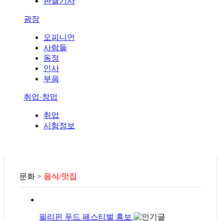
판결기사
광장
오피니언
사람들
동정
인사
부음
취업·창업
취업
시험정보
문화 >
음식/맛집
필리핀 푸드 페스티벌 홍보