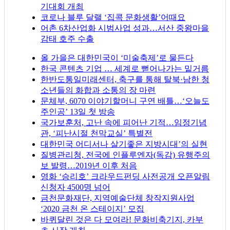
기대회 개최
코로나 블루 달랠 ‘집콕 문화생활’어때요
어촌 6차산업화 시범사업 성과…서산 중왕마을
감태 호주 수출
올 가을은 대한민국이 ‘미술축제’로 물든다
한국 콘텐츠 기업 … 세계로 뻗어나가는 밑거름
한반도통일미래센터, 축구를 통해 탈북·남한 청
소년들의 화합과 소통의 장 마련
문체부, 6070 이야기할머니 구연 배틀…‘오늘도
주인공’ 13일 첫 방송
국가보훈처, 고난 속에 피어난 기적…임정기념
관, ‘피난시절 천막교실’ 특별전
대한민국 어디서나 살기좋은 지방시대’의 실현
질병관리청, 전국에 인플루엔자(독감) 유행주의
보 발령…2019년 이후 처음
영화 ‘승리호’ 크라우드펀딩 사전공개 오픈알림
신청자 4500명 넘어
금천문화재단, 지역예술단체 창작지원사업
‘2020 금천 온 스테이지’ 모집
바퀴달린 것은 다 모여라! 문화비축기지, 카부