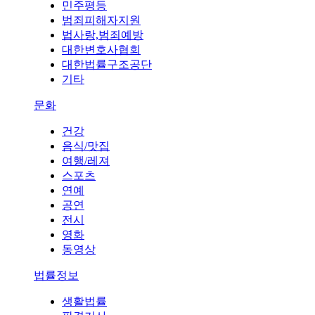
민주평등
범죄피해자지원
법사랑,범죄예방
대한변호사협회
대한법률구조공단
기타
문화
건강
음식/맛집
여행/레져
스포츠
연예
공연
전시
영화
동영상
법률정보
생활법률