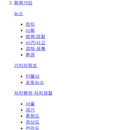
회원가입
뉴스
정치
사회
법원/검찰
사건/사고
경제·유통
환경
가치의창조
만물상
포토뉴스
자치행정·자치경찰
서울
경기
충청도
경상도
전라도