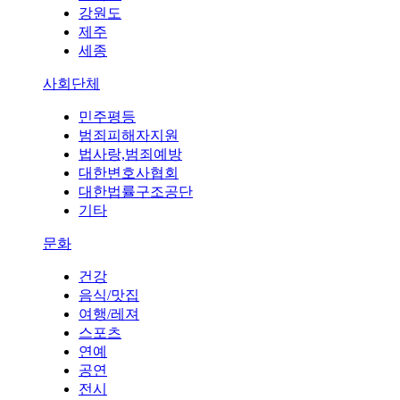
강원도
제주
세종
사회단체
민주평등
범죄피해자지원
법사랑,범죄예방
대한변호사협회
대한법률구조공단
기타
문화
건강
음식/맛집
여행/레져
스포츠
연예
공연
전시