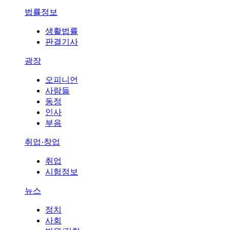
법률정보
생활법률
판결기사
광장
오피니언
사람들
동정
인사
부음
취업·창업
취업
시험정보
뉴스
정치
사회