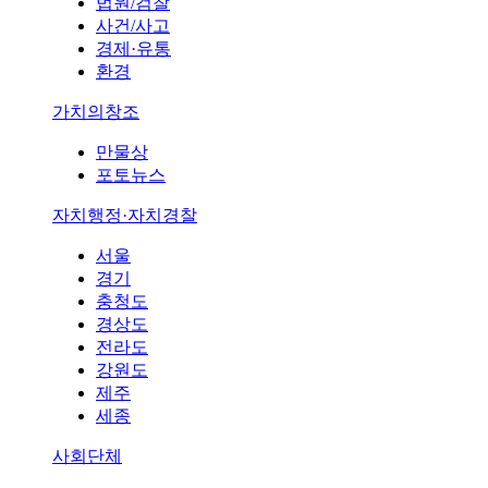
법원/검찰
사건/사고
경제·유통
환경
가치의창조
만물상
포토뉴스
자치행정·자치경찰
서울
경기
충청도
경상도
전라도
강원도
제주
세종
사회단체