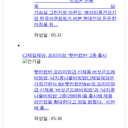
잇츠온 전복
죽 닭
가슴살 그린키트 아몬드, 병아리콩건강기
업 한국야쿠르트가 바쁜 현대인의 든든한
아침을 위…
작성일 : 05-31
CJ제일제당, 프리미엄 ‘햇반컵반’ 2종 출시
햇반컵반 프리미엄급 신제품 버섯곤드레
비빔밥, 낙지콩나물비빔밥CJ제일제당은
가정간편식 &lt;햇반컵반&gt;의 프리미엄
급 신제품 ‘버섯곤드레비빔밥’과 ‘낙지콩
나물비빔밥’ 2종(2980원)을 출시해 제품
라인업을 확대한다고 30일 밝혔다. 이번
에 출…
작성일 : 05-30