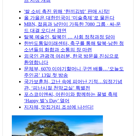
츠 시장 개최
'쌀 소비 촉진 위해 ‘한끼김밥’ 판매 시작!
올 가을은 대한민국이 ‘미술축제’로 물든다
MBN, 젊음과 낭만이 가득한 7080 그룹 · 싸-운
드 대결 오디션 경연
탈북 예술인, 탈북민 … 사회 정착과정 담아
한반도통일미래센터, 축구를 통해 탈북·남한 청
소년들의 화합과 소통의 장 마련
외국인 관광객 여러분, 한국 방문을 진심으로
환영합니다
문체부, 6070 이야기할머니 구연 배틀…‘오늘도
주인공’ 13일 첫 방송
국가보훈처, 고난 속에 피어난 기적…임정기념
관, ‘피난시절 천막교실’ 특별전
포스코이앤씨, 어린이와 함께하는 꿀벌 축제
‘Happy 벌’s Day’ 열어
지자체, 맛집거리 조성에 나선다!