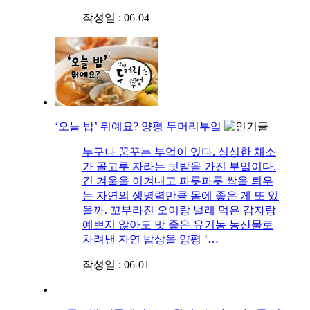
작성일 : 06-04
‘오늘 밥’ 뭐예요? 양평 두머리부엌
누구나 꿈꾸는 부엌이 있다. 싱싱한 채소
가 골고루 자라는 텃밭을 가진 부엌이다.
긴 겨울을 이겨내고 파릇파릇 싹을 틔우
는 자연의 생명력만큼 몸에 좋은 게 또 있
을까. 꼬부라진 오이랑 벌레 먹은 감자랑
예쁘지 않아도 맛 좋은 유기농 농산물로
차려낸 자연 밥상을 양평 ‘…
작성일 : 06-01