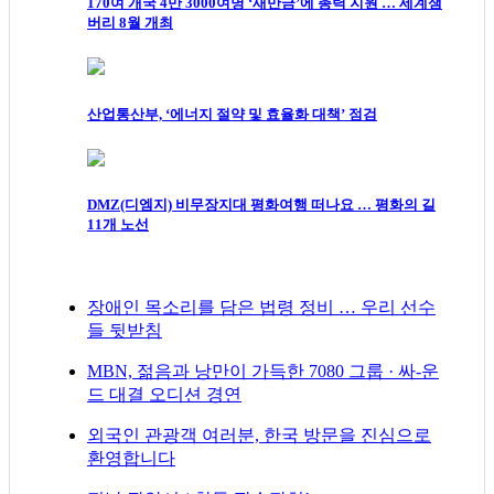
170여 개국 4만 3000여명 ‘새만금’에 총력 지원 … 세계잼
버리 8월 개최
산업통산부, ‘에너지 절약 및 효율화 대책’ 점검
DMZ(디엠지) 비무장지대 평화여행 떠나요 … 평화의 길
11개 노선
장애인 목소리를 담은 법령 정비 … 우리 선수
들 뒷받침
MBN, 젊음과 낭만이 가득한 7080 그룹 · 싸-운
드 대결 오디션 경연
외국인 관광객 여러분, 한국 방문을 진심으로
환영합니다