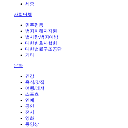
세종
사회단체
민주평등
범죄피해자지원
법사랑,범죄예방
대한변호사협회
대한법률구조공단
기타
문화
건강
음식/맛집
여행/레져
스포츠
연예
공연
전시
영화
동영상