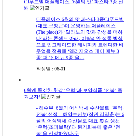
CJ푸드빌 더플레이스, ‘6월의 맛’ 파스타 3종 선
봬
더플레이스 6월의 맛 파스타 3종CJ푸드빌
(대표 구창근)이 운영하는 더플레이스
(The place)가 ‘밀라노의 맛과 감성을 더하
다’라는 콘셉트 아래, 이탈리안 정통 방식
으로 업그레이드한 레시피와 트렌디한 비
주얼을 적용해 ‘델리지오소 데이 메뉴 3
종’과 ‘신메뉴 9종’을…
작성일 : 06-01
6월엔 쫄깃한 횟감 ‘우럭’과 보양식품 ‘전복’ 즐
겨보자!
​- 해수부, 6월의 어식백세 수산물로 '우럭·
전복' 선정 - 해양수산부(장관 김영춘)는 6
월의 어식백세 수산물로 대표 횟감 생선
‘우럭(조피볼락)’과 원기회복에 좋은 ‘전
복’을 선정하였다.우