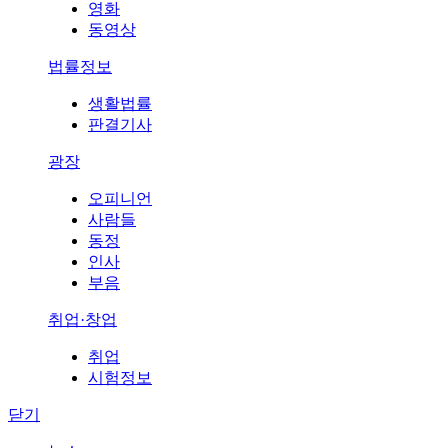
영화
동영상
법률정보
생활법률
판결기사
광장
오피니언
사람들
동정
인사
부음
취업·창업
취업
시험정보
닫기