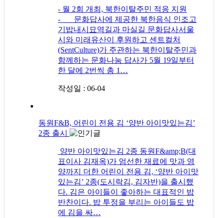
- 월 2회 개최, 북한이탈주민 적응 지원
- 문화답사에 제공한 북한음식 인조고
기밥내시묘역길과 마실길 문화답사서울
시와 미래유산이 후원하고 센트컬처
(SentCulture)가 주관하는 북한이탈주민과
함께하는 문화나눔 답사가 5월 19일부터
한 달에 2번씩 총 1…
작성일 : 06-04
동원F&B, 어린이 전용 김 ‘양반 아이맛있는김’
2종 출시
양반 아이맛있는김 2종 동원F&amp;B(대
표이사 김재옥)가 엄선한 재료에 맛과 영
양까지 더한 어린이 전용 김, ‘양반 아이맛
있는김’ 2종(도시락김, 김자반)을 출시했
다. 김은 아이들이 좋아하는 대표적인 밥
반찬이다. 밥 투정을 부리는 아이들도 밥
에 김을 싸…