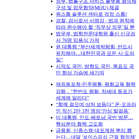
정부, 법률구조 서비스 플랫폼 협의체
구성 및 업무협약(MOU) 체결
원스톱 솔루션 센터로 걱정 스톱!
검찰, 검사로서 사명감 · 법과 원칙에
따라 완수해야 할 ‘직무상 의무’일 뿐
법무부, 법학전문대학원 출신 신규검
사 76명 임용식 가져
윤 대통령 “부산세계박람회, 반드시
유치해야…대한민국과 모든 시·도의
일”
시작도 국민, 방향도 국민, 목표도 국
민 항상 가슴에 새기며
재외동포청-민주평통, 평화교육 협력
강화 ․ “한반도 평화, 차세대 동포가
세계에 알리다”
“함께 걸으며 상처 보듬다” 온·오프라
인 적신 2만 3천 명의‘안심 발걸음’
이 대통령, 인도·베트남 국빈 방문…
핵심분야 협력 고도화
금융회, 신종스캠·대포계좌 뿌리 뽑
는다…내달 '보이스피싱 근절 협의체'