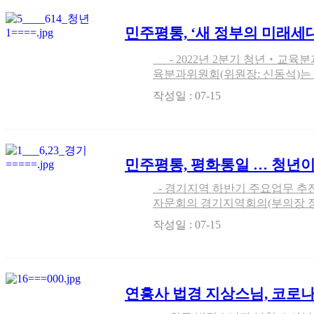
민주평통, ‘새 정부의 미래세
안’ 논의
- 2022년 2분기 청년‧교육분과위원회 개최 민주평통, 청년‧교
육분과위원회(위원장: 신동석)는 6
건의를 위한 분과위원회를 개최하
작성일 : 07-15
츠 다양화 방안’을 논의했다. 
민주평통, 평화통일 … 청년이
해야
- 경기지역 하반기 주요업무 추진계획 및 운영 논의 민주평화통일
자문회의 경기지역회의(부의장 장영란
수원시청 중회의실에서 「2022
작성일 : 07-15
회」를 개최했다. 이
연흥사 법경 지상스님, 코로나
있는 이웃사랑 돕기 나서