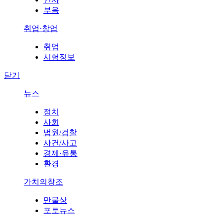
부음
취업·창업
취업
시험정보
닫기
뉴스
정치
사회
법원/검찰
사건/사고
경제·유통
환경
가치의창조
만물상
포토뉴스