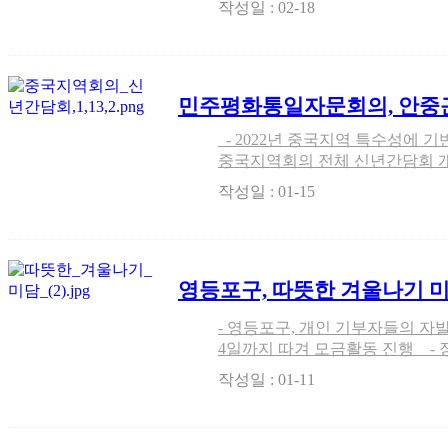
작성일 : 02-18
간 연장하기로 했다. 사적모임 인
민주평화통일자문회의, 안중근 의사의 동양평화론 …
평화프로세스 및 신
- 2022년 중국지역 특수성에 기반한 평화통일활동 추진 - 민주평통,
중국지역회의 전체 신년간담회 개최 민주평화통일자문
수 사무처장은 1월 13일(목) 중국지역회의(부의장 설규종) 자문위원
작성일 : 01-15
영등포구, 따뜻한 겨울나기 미
에 가득 채운 10년 온정 나눠
- 영등포구, 개인 기부자들의 자발
4일까지 따겨 모금활동 진행 - 장
권도 학원 원생, 익명의 기부자 등 따뜻한
작성일 : 01-11
들이 힘든 시기를 이겨내고 따뜻한