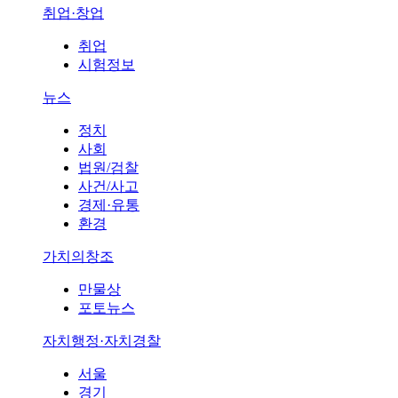
취업·창업
취업
시험정보
뉴스
정치
사회
법원/검찰
사건/사고
경제·유통
환경
가치의창조
만물상
포토뉴스
자치행정·자치경찰
서울
경기