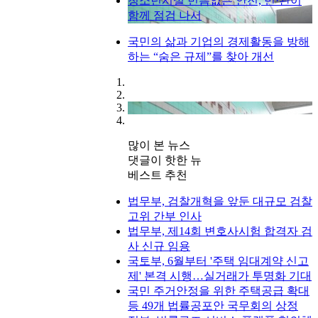
청소년시설 빈틈없는 안전, 민·관이
함께 점검 나서
국민의 삶과 기업의 경제활동을 방해
하는 “숨은 규제”를 찾아 개선
많이 본 뉴스
댓글이 핫한 뉴
베스트 추천
법무부, 검찰개혁을 앞둔 대규모 검찰
고위 간부 인사
법무부, 제14회 변호사시험 합격자 검
사 신규 임용
국토부, 6월부터 '주택 임대계약 신고
제' 본격 시행…실거래가 투명화 기대
국민 주거안정을 위한 주택공급 확대
등 49개 법률공포안 국무회의 상정