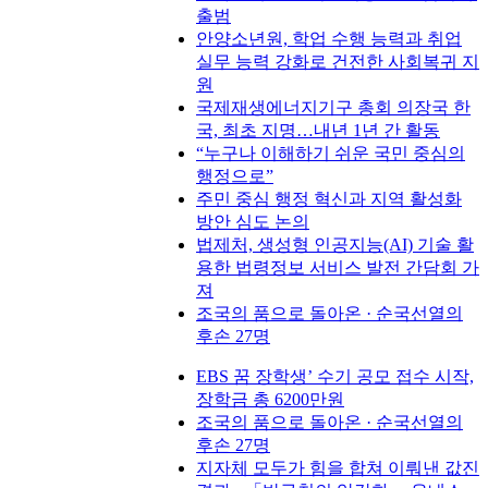
출범
안양소년원, 학업 수행 능력과 취업
실무 능력 강화로 건전한 사회복귀 지
원
국제재생에너지기구 총회 의장국 한
국, 최초 지명…내년 1년 간 활동
“누구나 이해하기 쉬운 국민 중심의
행정으로”
주민 중심 행정 혁신과 지역 활성화
방안 심도 논의
법제처, 생성형 인공지능(AI) 기술 활
용한 법령정보 서비스 발전 간담회 가
져
조국의 품으로 돌아온 · 순국선열의
후손 27명
EBS 꿈 장학생’ 수기 공모 접수 시작,
장학금 총 6200만원
조국의 품으로 돌아온 · 순국선열의
후손 27명
지자체 모두가 힘을 합쳐 이뤄낸 값진