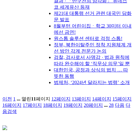
결과 · 「반구천의 암각화」 유네스
코 세계유산 등재
제21대 대통령 선거 관련 대국민 담화
문 발표
8월부턴 어린이집ㆍ학교 30미터 이내
에선 금연!
원스톱 솔루션 센터로 걱정 스톱!
정부, 북한이탈주민 정착 지원체계 개
선 방안 각계 전문가 논의
검찰, 검사로서 사명감 · 법과 원칙에
따라 완수해야 할 ‘직무상 의무’일 뿐
대한민국, 공정과 상식의 법치 … 따
뜻한 동행
법제처, ‘2024년 달라지는 법령’ 소개
이전
1
...
열린
11
페이지
12
페이지
13
페이지
14
페이지
15
페이지
16
페이지
17
페이지
18
페이지
19
페이지
20
페이지
...
28
다음
다
음검색