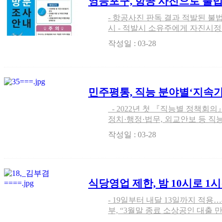
영등포구, 항공 사진으로 불
- 항공사진 판독 결과 적발된 불법
시 - 적발시 소유주에게 자진시
서울 영등포구(구청장 채현일)가
작성일 : 03-28
적출된 위법 건축물 4,401건에 
민주평통, 직능 분야별‘지속
안’모색
- 2022년 첫 『직능별 정책회의』 개최-교육, 보건복지, 산업통상,
정치·행정·법무, 외교안보 등 
회의(수석부의장 이석현, 사무처장 김
작성일 : 03-28
(금) 대전 유성호텔에서 2022년 
식당영업 제한, 밤 10시로 1
지
- 19일부터 내달 13일까지 적용
부, “3월말 종료 소상공인 대출 
당·카페 등의 영업시간 제한을 기존