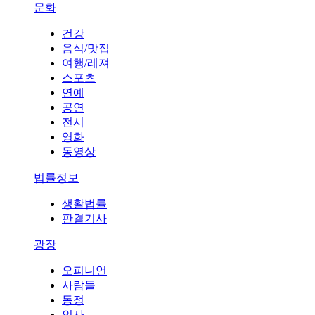
문화
건강
음식/맛집
여행/레져
스포츠
연예
공연
전시
영화
동영상
법률정보
생활법률
판결기사
광장
오피니언
사람들
동정
인사