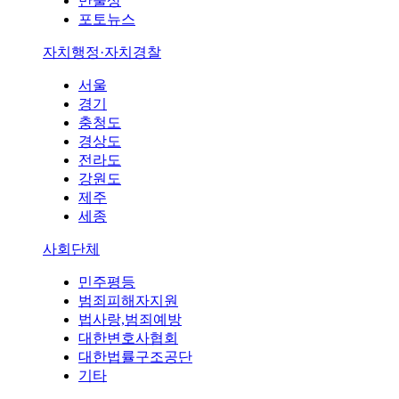
만물상
포토뉴스
자치행정·자치경찰
서울
경기
충청도
경상도
전라도
강원도
제주
세종
사회단체
민주평등
범죄피해자지원
법사랑,범죄예방
대한변호사협회
대한법률구조공단
기타