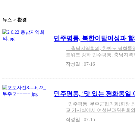
뉴스 >
환경
민주평통, 북한이탈여성과 
마당」개최
- 충남지역회의, 한반도 평화통일 인식 확산 • 북한이탈주민들 네
트워크 강화 민주평통, 충남지역
(위원장 이화선)는 6월 22일 오
작성일 : 07-16
성위원, 북한이탈주민, 지역주민 
민주평통, '맛 있는 평화통일
민주평통, 무주군협의회(회장 최진
교 가사실에서 여성분과위원회와
대상으로 북한음식 강연과 북한요
작성일 : 07-15
기'를 개최했다. 김숙자 여성분
북…