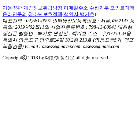
이용약관
개인정보취급방침
이메일주소 수집거부
포인트정책
온라인문의
청소년보호정책(책임자 백기호)
대표전화 : 02)581-0097
인터넷신문등록번호 : 서울,아52143
등
록일: 2019년02월11일
사업자등록번호 : 798-13-00941
대한행
정신문 발행인 : 백기호
편집인 : 백기호
주소 : 우)07250 서울
특별시 영등포구 영중로24길 10.2층 213호
(영등포동5가, 영포
복합건물)
E-mail : ossesse@naver.com, ossesse@nate.com
Copyrightⓒ 2018 by 대한행정신문 all right reserved.