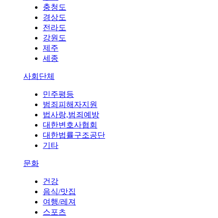
충청도
경상도
전라도
강원도
제주
세종
사회단체
민주평등
범죄피해자지원
법사랑,범죄예방
대한변호사협회
대한법률구조공단
기타
문화
건강
음식/맛집
여행/레져
스포츠