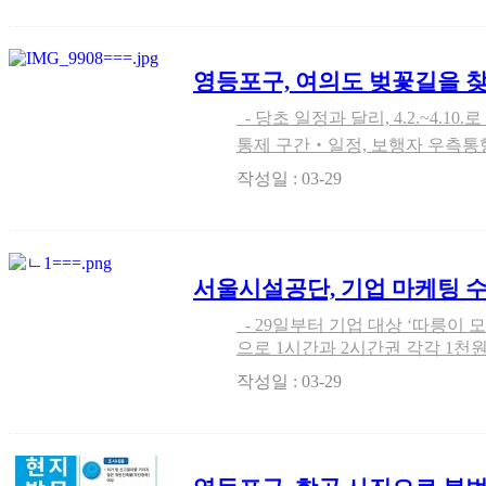
영등포구, 여의도 벚꽃길을 찾
만끽해
- 당초 일정과 달리, 4.2.~4.10.로 변경 개방…봄꽃 개화시기 고려 -
통제 구간‧일정, 보행자 우측통행
획과 동일 서울 영등포구(구청장 
작성일 : 03-29
(여의서로)을 제한적으로 개방한 데
서울시설공단, 기업 마케팅 수
- 29일부터 기업 대상 ‘따릉이 모바일 이용권’ 판매 시작 - 일일권
으로 1시간과 2시간권 각각 1천원, 2천
(이사장 직무대행 전기성, www.si
작성일 : 03-29
‘공공자전거 따릉