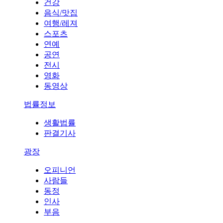
건강
음식/맛집
여행/레져
스포츠
연예
공연
전시
영화
동영상
법률정보
생활법률
판결기사
광장
오피니언
사람들
동정
인사
부음