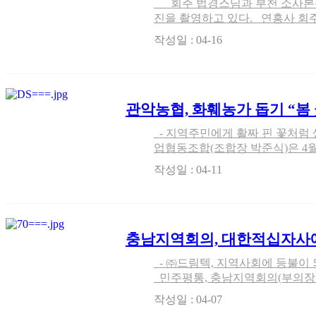
회주 법경스님과 부천 소사본동 동장을 비롯해 관계자와 기념사
진을 촬영하고 있다. 연흥사 회주 법경 지상스님은 지난 3월 7일 소
사본동행정복지센터를 찾아 코로
작성일 : 04-16
이웃에게 백미 1200Kg 인 
관악농협, 화훼농가 돕기 “봄
- 지역주민에게 활짜 핀 꽃처럼 생기와 활기를 심어줘 서울 관악농
업협동조합(조합장 박준식)은 4
외매장 앞에서 화훼농가 돕기 “봄
작성일 : 04-11
는 관악농협이 주관한 행사로 “코
을…
충남지역회의, 대한적십자사
성금 전달
- ㈜드림텍, 지역사회에 등불이 되어 … 씀씀이가 바른 기업을 통해
민주평통, 충남지역회의(부의장 김
근 부의장이 경영하는 ㈜드림텍 
작성일 : 04-07
금 전달식을 가졌다. 성금은 지난 