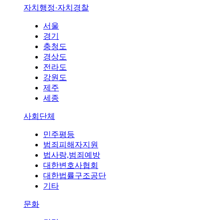
자치행정·자치경찰
서울
경기
충청도
경상도
전라도
강원도
제주
세종
사회단체
민주평등
범죄피해자지원
법사랑,범죄예방
대한변호사협회
대한법률구조공단
기타
문화