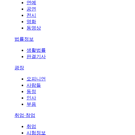
연예
공연
전시
영화
동영상
법률정보
생활법률
판결기사
광장
오피니언
사람들
동정
인사
부음
취업·창업
취업
시험정보