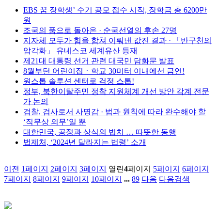
EBS 꿈 장학생’ 수기 공모 접수 시작, 장학금 총 6200만
원
조국의 품으로 돌아온 · 순국선열의 후손 27명
지자체 모두가 힘을 합쳐 이뤄낸 값진 결과 · 「반구천의
암각화」 유네스코 세계유산 등재
제21대 대통령 선거 관련 대국민 담화문 발표
8월부턴 어린이집ㆍ학교 30미터 이내에선 금연!
원스톱 솔루션 센터로 걱정 스톱!
정부, 북한이탈주민 정착 지원체계 개선 방안 각계 전문
가 논의
검찰, 검사로서 사명감 · 법과 원칙에 따라 완수해야 할
‘직무상 의무’일 뿐
대한민국, 공정과 상식의 법치 … 따뜻한 동행
법제처, ‘2024년 달라지는 법령’ 소개
이전
1
페이지
2
페이지
3
페이지
열린
4
페이지
5
페이지
6
페이지
7
페이지
8
페이지
9
페이지
10
페이지
...
89
다음
다음검색