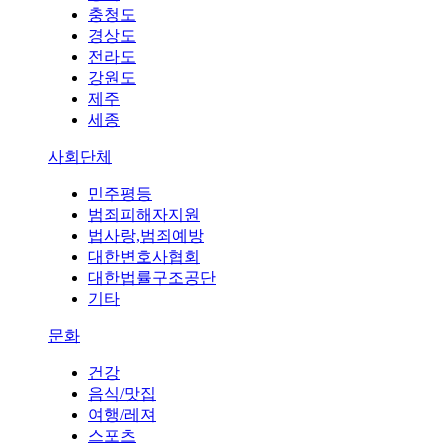
충청도
경상도
전라도
강원도
제주
세종
사회단체
민주평등
범죄피해자지원
법사랑,범죄예방
대한변호사협회
대한법률구조공단
기타
문화
건강
음식/맛집
여행/레져
스포츠