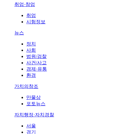
취업·창업
취업
시험정보
뉴스
정치
사회
법원/검찰
사건/사고
경제·유통
환경
가치의창조
만물상
포토뉴스
자치행정·자치경찰
서울
경기