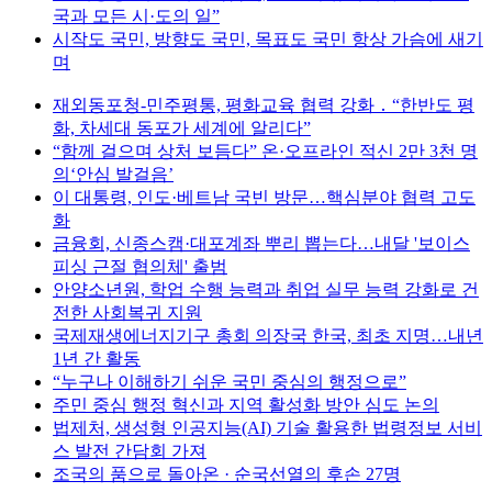
국과 모든 시·도의 일”
시작도 국민, 방향도 국민, 목표도 국민 항상 가슴에 새기
며
재외동포청-민주평통, 평화교육 협력 강화 ․ “한반도 평
화, 차세대 동포가 세계에 알리다”
“함께 걸으며 상처 보듬다” 온·오프라인 적신 2만 3천 명
의‘안심 발걸음’
이 대통령, 인도·베트남 국빈 방문…핵심분야 협력 고도
화
금융회, 신종스캠·대포계좌 뿌리 뽑는다…내달 '보이스
피싱 근절 협의체' 출범
안양소년원, 학업 수행 능력과 취업 실무 능력 강화로 건
전한 사회복귀 지원
국제재생에너지기구 총회 의장국 한국, 최초 지명…내년
1년 간 활동
“누구나 이해하기 쉬운 국민 중심의 행정으로”
주민 중심 행정 혁신과 지역 활성화 방안 심도 논의
법제처, 생성형 인공지능(AI) 기술 활용한 법령정보 서비
스 발전 간담회 가져
조국의 품으로 돌아온 · 순국선열의 후손 27명