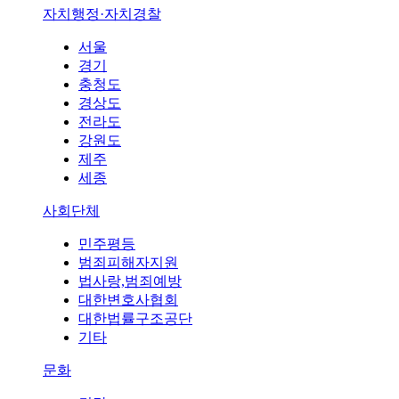
자치행정·자치경찰
서울
경기
충청도
경상도
전라도
강원도
제주
세종
사회단체
민주평등
범죄피해자지원
법사랑,범죄예방
대한변호사협회
대한법률구조공단
기타
문화