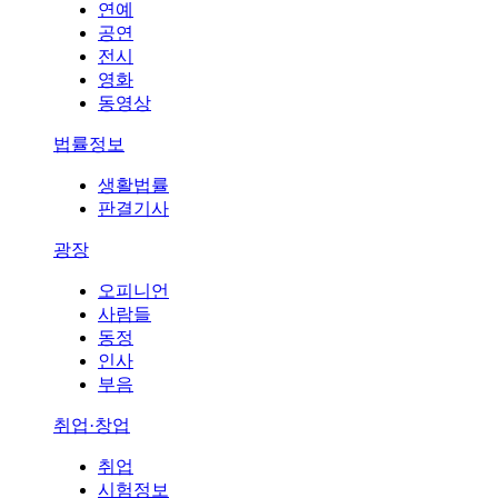
연예
공연
전시
영화
동영상
법률정보
생활법률
판결기사
광장
오피니언
사람들
동정
인사
부음
취업·창업
취업
시험정보