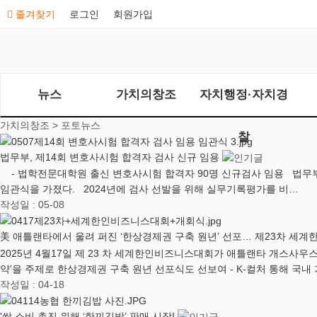
즐겨찾기
로그인
회원가입
뉴스
가치의창조
자치행정·자치경
가치의창조 >
포토뉴스
찰
법무부, 제14회 변호사시험 합격자 검사 신규 임용
- 법학전문대학원 출신 변호사시험 합격자 90명 신규검사 임용 법무부는 20
임관식을 가졌다. 2024년에 검사 선발을 위해 실무기록평가를 비…
작성일 : 05-08
美 애틀랜타에서 울려 퍼진 ‘한상경제권 구축 원년’ 선포… 제23차 세
2025년 4월17일 제 23 차 세계한인비즈니스대회가 애틀랜타 개스사우
약’을 주제로 한상경제권 구축 원년 선포식도 선보여 - K-컬처 통해 국내
작성일 : 04-18
'쌀 소비 촉진 위해 ‘한끼김밥’ 판매 시작!