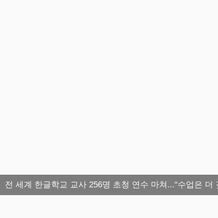
전 세계 한글학교 교사 256명 초청 연수 마쳐...“수업은 더