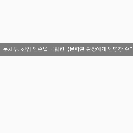
문체부, 신임 임준열 국립한국문학관 관장에게 임명장 수