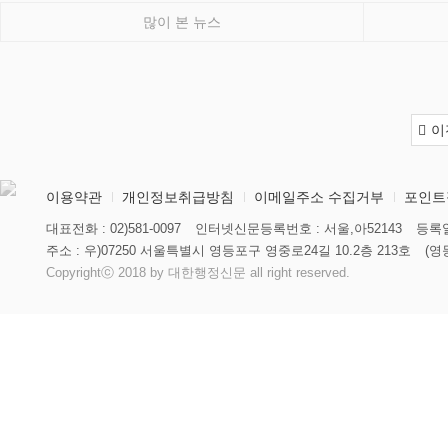
많이 본 뉴스
이
이용약관
개인정보취급방침
이메일주소 수집거부
포인트
대표전화 : 02)581-0097
인터넷신문등록번호 : 서울,아52143
등록일
주소 : 우)07250 서울특별시 영등포구 영중로24길 10.2층 213호
(영
Copyrightⓒ 2018 by 대한행정신문 all right reserved.