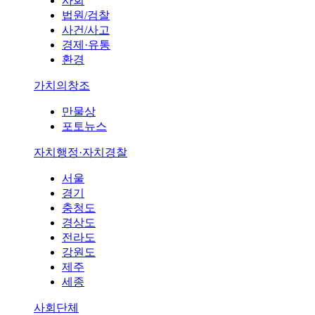
사회
법원/검찰
사건/사고
경제·유통
환경
가치의창조
만물상
포토뉴스
자치행정·자치경찰
서울
경기
충청도
경상도
전라도
강원도
제주
세종
사회단체