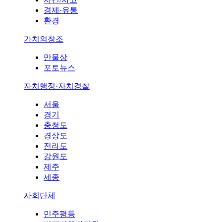
경제·유통
환경
가치의창조
만물상
포토뉴스
자치행정·자치경찰
서울
경기
충청도
경상도
전라도
강원도
제주
세종
사회단체
민주평등