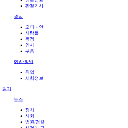
판결기사
광장
오피니언
사람들
동정
인사
부음
취업·창업
취업
시험정보
닫기
뉴스
정치
사회
법원/검찰
사건/사고