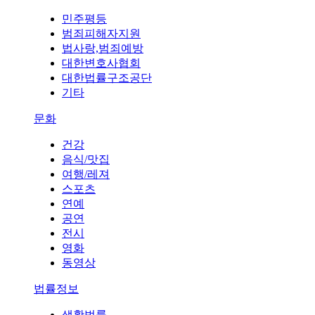
민주평등
범죄피해자지원
법사랑,범죄예방
대한변호사협회
대한법률구조공단
기타
문화
건강
음식/맛집
여행/레져
스포츠
연예
공연
전시
영화
동영상
법률정보
생활법률