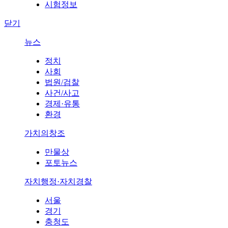
시험정보
닫기
뉴스
정치
사회
법원/검찰
사건/사고
경제·유통
환경
가치의창조
만물상
포토뉴스
자치행정·자치경찰
서울
경기
충청도