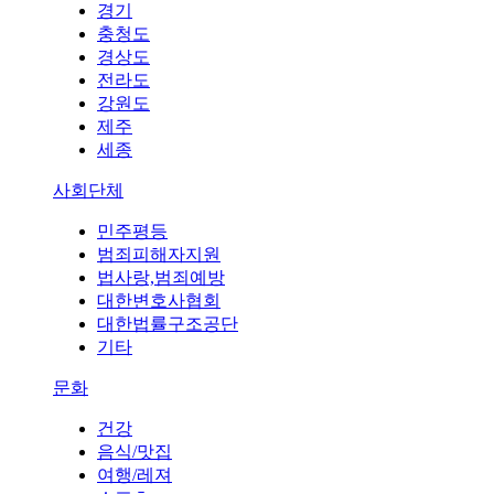
경기
충청도
경상도
전라도
강원도
제주
세종
사회단체
민주평등
범죄피해자지원
법사랑,범죄예방
대한변호사협회
대한법률구조공단
기타
문화
건강
음식/맛집
여행/레져