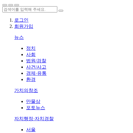
로그인
회원가입
뉴스
정치
사회
법원/검찰
사건/사고
경제·유통
환경
가치의창조
만물상
포토뉴스
자치행정·자치경찰
서울