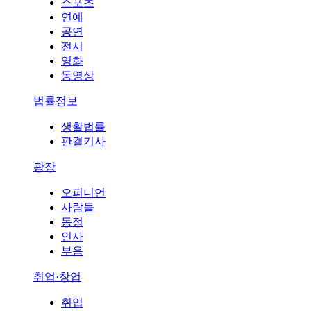
스포츠
연예
공연
전시
영화
동영상
법률정보
생활법률
판결기사
광장
오피니언
사람들
동정
인사
부음
취업·창업
취업