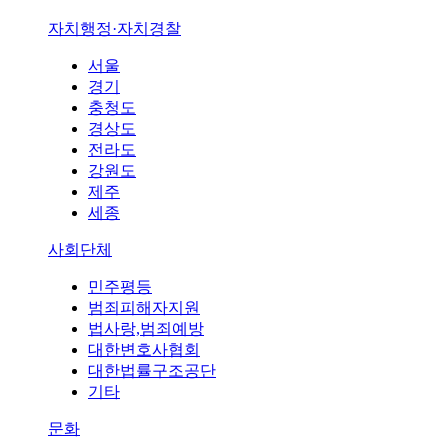
자치행정·자치경찰
서울
경기
충청도
경상도
전라도
강원도
제주
세종
사회단체
민주평등
범죄피해자지원
법사랑,범죄예방
대한변호사협회
대한법률구조공단
기타
문화