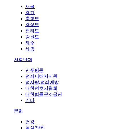
서울
경기
충청도
경상도
전라도
강원도
제주
세종
사회단체
민주평등
범죄피해자지원
법사랑,범죄예방
대한변호사협회
대한법률구조공단
기타
문화
건강
음식/맛집