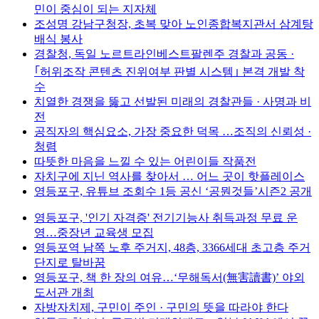
민이 중심이 되는 지자체
조성명 강남구청장, 초복 맞아 노인종합복지관서 삼계탕
배식 봉사
경찰청, 독일 노르트라인베스트팔렌주 경찰과 공동 ·
｢허위조작 콘텐츠 진위여부 판별 시스템｣ 본격 개발 착
수
치열한 경쟁을 뚫고 선발된 미래의 경찰관들 · 사명과 비
전
공직자의 핵심요소, 가장 중요한 덕목 …조직의 신뢰성 ·
청렴
따뜻한 마음을 느낄 수 있는 어린이들 작품전
자치구에 지닌 역사를 찾아서 … 어느 곳이 핫플레이스
영등포구, 유튜브 조회수 1등 공신 ‘공뭔것들’시즌2 공개
영등포구, '인기 자격증' 전기기능사 취득과정 무료 운
영…중장년 교육생 모집
영등포역 남쪽 노후 주거지, 48층, 3366세대 초고층 주거
단지로 탈바꿈
영등포구, 책 한 장의 여유…‘무해독서(無害讀書)’ 야외
도서관 개최
자방자치제, 구민이 주인 · 구민의 뜻을 따라야 한다