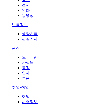
전시
영화
동영상
법률정보
생활법률
판결기사
광장
오피니언
사람들
동정
인사
부음
취업·창업
취업
시험정보