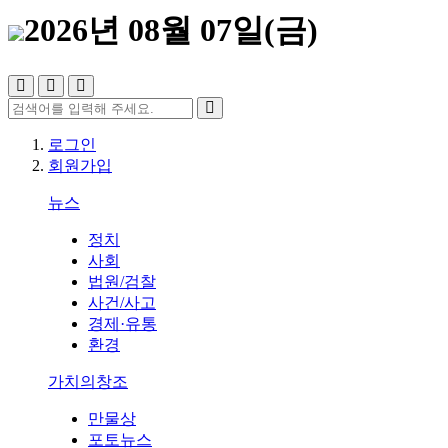
2026년 08월 07일(금)
로그인
회원가입
뉴스
정치
사회
법원/검찰
사건/사고
경제·유통
환경
가치의창조
만물상
포토뉴스