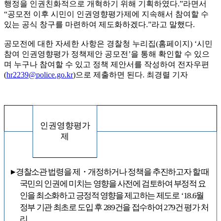
행정을 인권친화적으로 개혁하기 위해 기획하였다.”라면서
“공모전 이후 시민이 인권영향평가제에 지속해서 참여할 수
있는 공식 창구를 마련하여 제도화하겠다.”라고 말했다.
공모전에 대한 자세한 사항은 경찰청 누리집(홈페이지) ‘시민
참여 인권영향평가 정책제안 공모전’을 통해 확인할 수 있으
며 누구나 참여할 수 있고 정책 제안서를 작성하여 전자우편
(
hr2239@police.go.kr
)으로 제출하면 된다. 최경렬 기자
인권영향평가
제
▸
경찰소관 법령을 제
・
개정하거나 정책을 추진하고자 할 때
국민의 인권에 미치는
영향을 사전에 검토하여 부정적 요
인을 최소화하고 긍정적 영향을 제고하는 제도로
‘18.
6
월
정부 기관 최초로 도입 후
289
건을 접수하여
279
건 평가 처
리