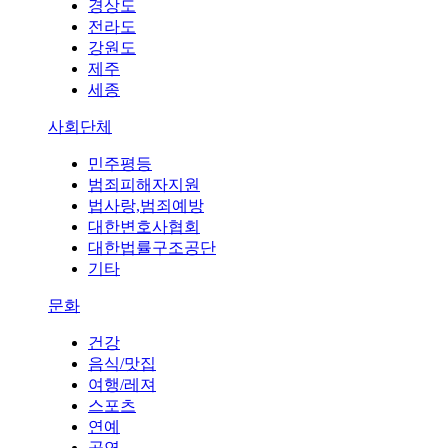
경상도
전라도
강원도
제주
세종
사회단체
민주평등
범죄피해자지원
법사랑,범죄예방
대한변호사협회
대한법률구조공단
기타
문화
건강
음식/맛집
여행/레져
스포츠
연예
공연