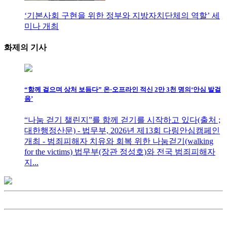
‘기본사회 구현을 위한 정부와 지방자치단체의 역할’ 세
미나 개최
화제의
기사
“함께 걸으며 상처 보듬다” 온·오프라인 적신 2만 3천 명의‘안심 발걸
음’
“나눔 걷기 챌린지”를 함께 걷기를 시작하고 있다(출처 ;
대한행정산문) - 법무부, 2026년 제13회 다링안심캠페인
개최 - 범죄피해자 치유와 회복 위한 나눔걷기(walking
for the victims) 법무부(장관 정성호)와 전국 범죄피해자
지...