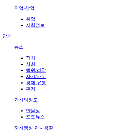
취업·창업
취업
시험정보
닫기
뉴스
정치
사회
법원/검찰
사건/사고
경제·유통
환경
가치의창조
만물상
포토뉴스
자치행정·자치경찰