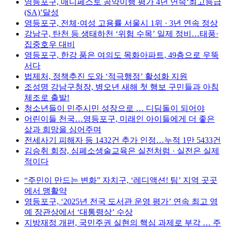
영등포구, 매니페스토 공약이행 평가 4년 연속‘최고등급
(SA)’달성
영등포구, 전체·여성 고용률 서울시 1위 · 3년 연속 정상
강남구, 탄천 등 생태하천 ‘위험 수목’ 일제 정비…태풍·
집중호우 대비
영등포구, 한강 품은 여의도 목화아파트, 49층으로 우뚝
서다
법제처, 정책추진 도와 ‘적극행정’ 활성화 지원
조성명 강남구청장, 병오년 새해 첫 행보 구민들과 아침
체조로 출발!
청소년들이 민주시민 성장으로 … 디딤돌이 되어야
어린이들 천국…영등포구, 미래인 아이들에게 더 좋은
삶과 희망을 심어주며
전세사기 피해자 등 1432건 추가 인정…누적 1만 5433건
김승취 회장, 심폐소생술교육은 실전처럼 · 실전은 실제
적이다
“주민이 만드는 변화” 자치구, ‘레디액션! 팀’ 지역 곳곳
에서 맹활약
영등포구, ‘2025년 전국 도서관 운영 평가’ 연속 최고 영
예 장관상에서 ‘대통령상’ 수상
지방재정 개편, 국민주권 실현의 핵심 과제로 부각 … 주