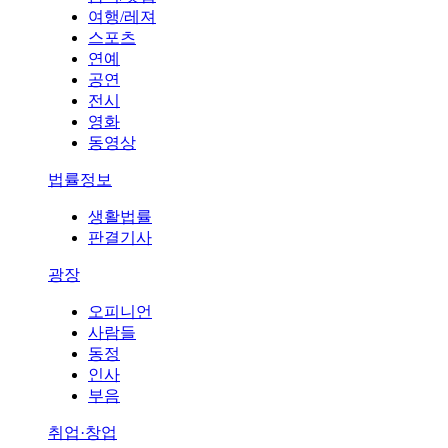
여행/레져
스포츠
연예
공연
전시
영화
동영상
법률정보
생활법률
판결기사
광장
오피니언
사람들
동정
인사
부음
취업·창업