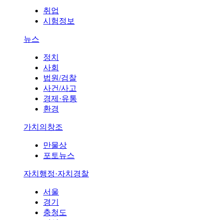
취업
시험정보
뉴스
정치
사회
법원/검찰
사건/사고
경제·유통
환경
가치의창조
만물상
포토뉴스
자치행정·자치경찰
서울
경기
충청도