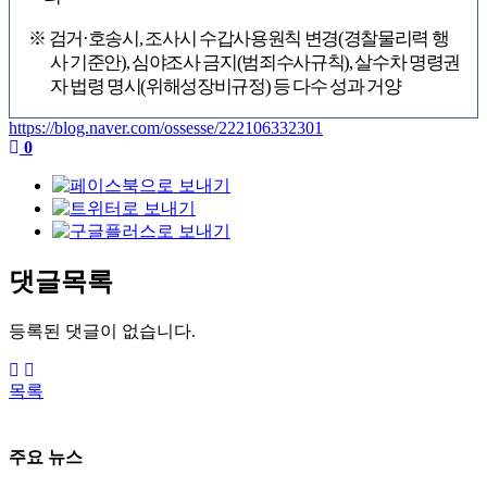
※
검거
·
호송시
,
조사시 수갑사용원칙 변경
(
경찰물리력 행
사 기준안
),
심야조사 금지
(
범죄수사규칙
),
살수차 명령권
자 법령 명시
(
위해성장비규정
)
등 다수 성과 거양
https://blog.naver.com/ossesse/222106332301
0
댓글목록
등록된 댓글이 없습니다.
목록
주요 뉴스