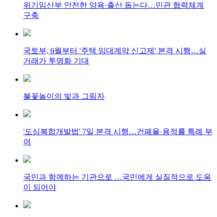
위기임산부 안전한 양육·출산 돕는다…민관 협력체계
구축
국토부, 6월부터 '주택 임대계약 신고제' 본격 시행…실
거래가 투명화 기대
불꽃놀이의 빛과 그림자
'도심복합개발법' 7일 본격 시행…건폐율·용적률 특례 부
여
국민과 함께하는 기관으로 …국민에게 실질적으로 도움
이 되어야