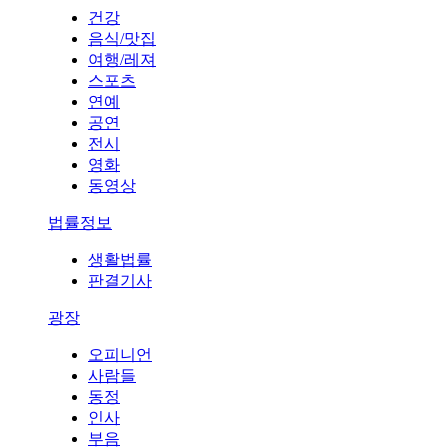
건강
음식/맛집
여행/레져
스포츠
연예
공연
전시
영화
동영상
법률정보
생활법률
판결기사
광장
오피니언
사람들
동정
인사
부음