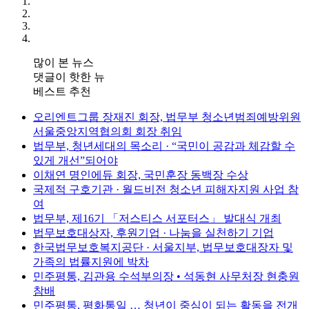
많이 본 뉴스
댓글이 핫한 뉴
베스트 추천
오리엔트그룹 장재진 회장, 법무부 청소년범죄예방위원
서울중앙지역협의회 회장 취임
법무부, 청년세대의 목소리 · “국민이 공감과 체감할 수
있게 개선”되어야
이채연 명인에듀 회장, 국민훈장 동백장 수상
국제적 구호기관 · 월드비전 청소년 피해자지원 사업 참
여
법무부, 제16기 「저스티스 서포터스」 발대식 개최
법무보호대상자, 후원기업 · 나눔을 실천하기 기업
한국법무보호복지공단 · 서울지부, 법무보호대장자 및
가족의 법률지원에 박차
민주평통, 김관용 수석부의장 • 석동현 사무처장 현충원
참배
민주평통, 평화통일 … 청년이 중심이 되는 활동을 전개