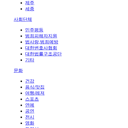
제주
세종
사회단체
민주평등
범죄피해자지원
법사랑,범죄예방
대한변호사협회
대한법률구조공단
기타
문화
건강
음식/맛집
여행/레져
스포츠
연예
공연
전시
영화