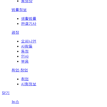
동영상
법률정보
생활법률
판결기사
광장
오피니언
사람들
동정
인사
부음
취업·창업
취업
시험정보
닫기
뉴스