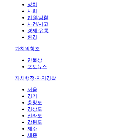
정치
사회
법원/검찰
사건/사고
경제·유통
환경
가치의창조
만물상
포토뉴스
자치행정·자치경찰
서울
경기
충청도
경상도
전라도
강원도
제주
세종