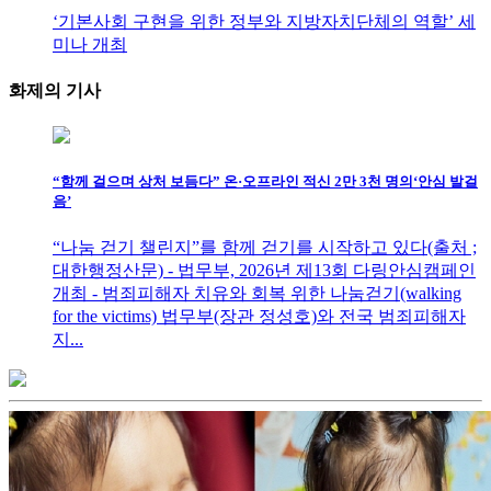
‘기본사회 구현을 위한 정부와 지방자치단체의 역할’ 세
미나 개최
화제의
기사
“함께 걸으며 상처 보듬다” 온·오프라인 적신 2만 3천 명의‘안심 발걸
음’
“나눔 걷기 챌린지”를 함께 걷기를 시작하고 있다(출처 ;
대한행정산문) - 법무부, 2026년 제13회 다링안심캠페인
개최 - 범죄피해자 치유와 회복 위한 나눔걷기(walking
for the victims) 법무부(장관 정성호)와 전국 범죄피해자
지...