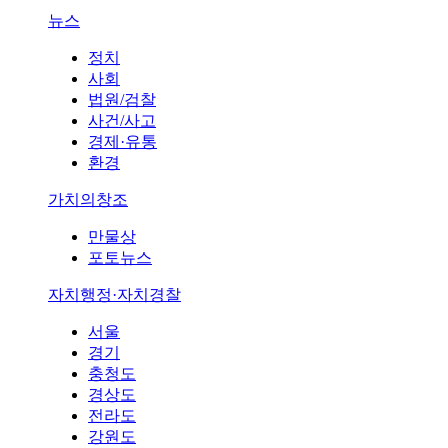
뉴스
정치
사회
법원/검찰
사건/사고
경제·유통
환경
가치의창조
만물상
포토뉴스
자치행정·자치경찰
서울
경기
충청도
경상도
전라도
강원도