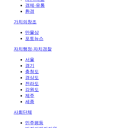
경제·유통
환경
가치의창조
만물상
포토뉴스
자치행정·자치경찰
서울
경기
충청도
경상도
전라도
강원도
제주
세종
사회단체
민주평등