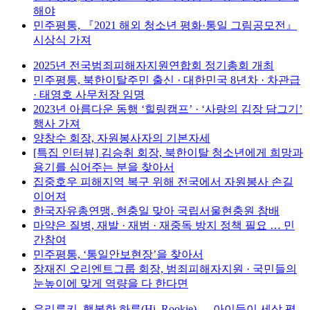
해야
민주평통, 『2021 해외 청소년 평화·통일 그림공모전』
시상식 가져
2025년 전국범죄피해자지원연합회 정기총회 개최
민주평통, 북한이탈주민 출신 · 대한민국 8년차 · 차관급
· 태영호 사무처장 임명
2023년 아름다운 동행 ‘힐링캠프’ · ‘사랑의 김장 담그기’
행사 가져
양창수 회장, 자원봉사자의 기본자세
[특집 인터뷰] 김승취 회장, 북한이탈 청소년에게 희망과
용기를 심어주는 분을 찾아서
집중호우 피해지역 복구 위해 전국에서 자원봉사 손길
이어져
한국자유총연맹, 현충일 맞아 국립서울현충원 참배
마약은 질병, 재발 · 재범 · 재중독 방지 정책 필요 … 민
간참여
민주평통, ‘통일안보현장’을 찾아서
장재진 오리엔트그룹 회장, 범죄피해자지원 · 국민들의
눈높이에 맞게 역량을 다 한다면
우리루키, 행복한 하루(Hi, Rookie) … 아이들이 세상 펼