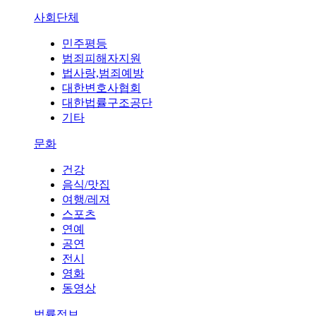
사회단체
민주평등
범죄피해자지원
법사랑,범죄예방
대한변호사협회
대한법률구조공단
기타
문화
건강
음식/맛집
여행/레져
스포츠
연예
공연
전시
영화
동영상
법률정보