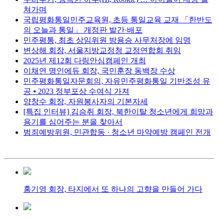
쳐가며
국립평화통일민주교육원, 초등 통일교육 교재 「한반도
의 오늘과 통일」 개정판 발간·배포
민주평통, 최초 상임위원 방용승 사무처장에 임명
변상해 회장, 서울지방교정청 교정연합회 취임
2025년 제12회 다링안심캠페인 개최
이채연 명인에듀 회장, 국민훈장 동백장 수상
민주평화통일자문회의, 자유민주평화통일 기반조성 유
공 ⦁ 2023 정부포상 수여식 가져
양창수 회장, 자원봉사자의 기본자세
[특집 인터뷰] 김승취 회장, 북한이탈 청소년에게 희망과
용기를 심어주는 분을 찾아서
범죄예방위원, 민관합동 · 청소년 마약예방 캠페인 전개
홍기영 회장, 타지에서 또 하나의 고향을 만들어 가다