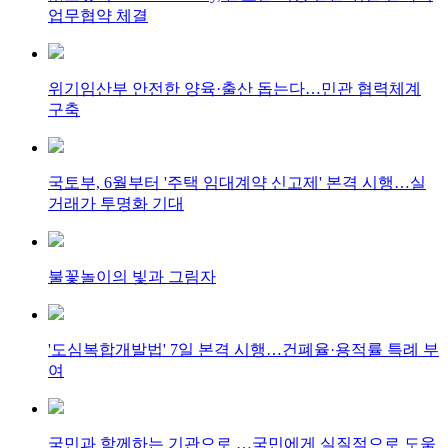
업무협약 체결
위기임산부 안전한 양육·출산 돕는다…민관 협력체계
구축
국토부, 6월부터 '주택 임대계약 신고제' 본격 시행…실
거래가 투명화 기대
불꽃놀이의 빛과 그림자
'도심복합개발법' 7일 본격 시행…건폐율·용적률 특례 부
여
국민과 함께하는 기관으로 …국민에게 실질적으로 도움