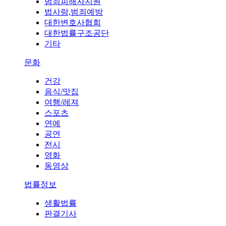
범죄피해자지원
법사랑,범죄예방
대한변호사협회
대한법률구조공단
기타
문화
건강
음식/맛집
여행/레져
스포츠
연예
공연
전시
영화
동영상
법률정보
생활법률
판결기사