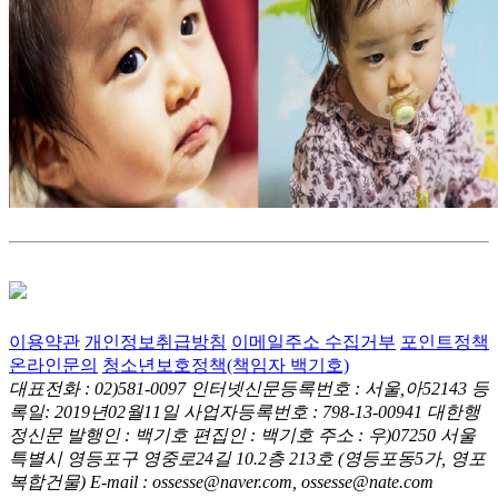
이용약관
개인정보취급방침
이메일주소 수집거부
포인트정책
온라인문의
청소년보호정책(책임자 백기호)
대표전화 : 02)581-0097
인터넷신문등록번호 : 서울,아52143
등
록일: 2019년02월11일
사업자등록번호 : 798-13-00941
대한행
정신문 발행인 : 백기호
편집인 : 백기호
주소 : 우)07250 서울
특별시 영등포구 영중로24길 10.2층 213호
(영등포동5가, 영포
복합건물)
E-mail : ossesse@naver.com, ossesse@nate.com