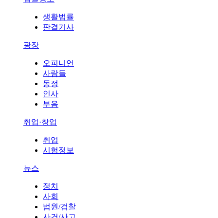
생활법률
판결기사
광장
오피니언
사람들
동정
인사
부음
취업·창업
취업
시험정보
뉴스
정치
사회
법원/검찰
사건/사고