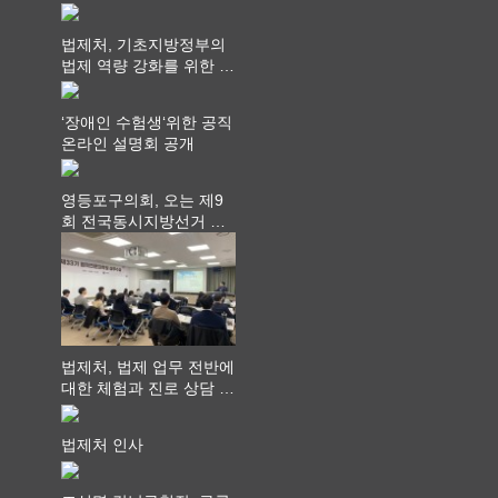
쳐...“수업은 더 깊게, 교
사 연결은 더 넓게”
법제처, 기초지방정부의
법제 역량 강화를 위한 전
라권 현장설명회 개최
‘장애인 수험생‘위한 공직
온라인 설명회 공개
영등포구의회, 오는 제9
회 전국동시지방선거 ‧
"공직사회는 어느 때보다
공정하고 책임 있는 자세
를 지켜야 할 것"
법제처, 법제 업무 전반에
대한 체험과 진로 상담 기
회 제공
법제처 인사