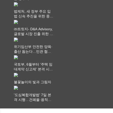
법제처, 새 정부 주요 입
법 신속 추진을 위한 중앙
부처 법무담당관 회의 개
최
㈜트릿지- D&A Advisory,
글로벌 시장 진출 위한 전
략적 업무협약 체결
위기임산부 안전한 양육·
출산 돕는다…민관 협력
체계 구축
국토부, 6월부터 '주택 임
대계약 신고제' 본격 시
행…실거래가 투명화 기
대
불꽃놀이의 빛과 그림자
'도심복합개발법' 7일 본
격 시행…건폐율·용적률
특례 부여