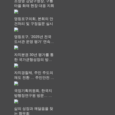
조성명 강남구청장, 구룡
마을 화재 현장 대응 지휘
영등포구의회, 본회의 안
건처리 및 구정질문 실시
영등포구, ‘2025년 전국
도서관 운영 평가’ 연속
최고 영예 장관상에서 ‘대
통령상’ 수상
자치분권 30년 평가를 통
한 국가균형성장의 방향
과 과제 논의
자치경찰제, 주민 주도의
재도 전환 … 주민안전 치
안서비스가 최우선 되어
야
국정기획위원회, 한국지
방행정연구원 방문… 국
가균형성장 논의
삶의 성장과 깨달음을 찾
는 향우회