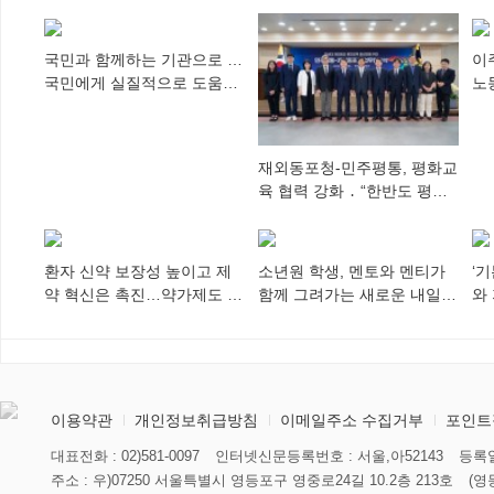
국민과 함께하는 기관으로 …
이
국민에게 실질적으로 도움이
노
되어야
추
재외동포청-민주평통, 평화교
육 협력 강화 ․ “한반도 평화,
차세대 동포가 세계에 알리
다”
환자 신약 보장성 높이고 제
소년원 학생, 멘토와 멘티가
‘
약 혁신은 촉진…약가제도 개
함께 그려가는 새로운 내일
와
편안 의결
향해
미
이용약관
개인정보취급방침
이메일주소 수집거부
포인트
대표전화 : 02)581-0097
인터넷신문등록번호 : 서울,아52143
등록일
주소 : 우)07250 서울특별시 영등포구 영중로24길 10.2층 213호
(영