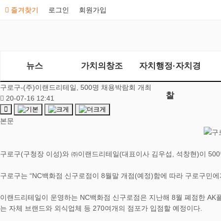
즐겨찾기
로그인
회원가입
뉴스
가치의창조
자치행정·자치경
구로구-(주)이랜드리테일, 500명 채용박람회 개최
찰
20-07-16 12:41
본문
구로구(구청장 이성)와 ㈜이랜드리테일(대표이사 김우섭, 석창현)이 50
구로구는 “NC백화점 신구로점이 8월말 개점(예정)함에 따라 구로구민에
이랜드리테일이 운영하는 NC백화점 신구로점은 지난해 8월 폐점한 AK플
는 자체 브랜드와 외식업체 등 270여개의 점포가 입점할 예정이다.