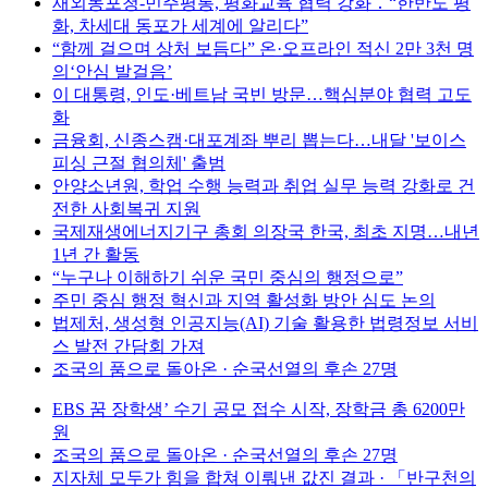
재외동포청-민주평통, 평화교육 협력 강화 ․ “한반도 평
화, 차세대 동포가 세계에 알리다”
“함께 걸으며 상처 보듬다” 온·오프라인 적신 2만 3천 명
의‘안심 발걸음’
이 대통령, 인도·베트남 국빈 방문…핵심분야 협력 고도
화
금융회, 신종스캠·대포계좌 뿌리 뽑는다…내달 '보이스
피싱 근절 협의체' 출범
안양소년원, 학업 수행 능력과 취업 실무 능력 강화로 건
전한 사회복귀 지원
국제재생에너지기구 총회 의장국 한국, 최초 지명…내년
1년 간 활동
“누구나 이해하기 쉬운 국민 중심의 행정으로”
주민 중심 행정 혁신과 지역 활성화 방안 심도 논의
법제처, 생성형 인공지능(AI) 기술 활용한 법령정보 서비
스 발전 간담회 가져
조국의 품으로 돌아온 · 순국선열의 후손 27명
EBS 꿈 장학생’ 수기 공모 접수 시작, 장학금 총 6200만
원
조국의 품으로 돌아온 · 순국선열의 후손 27명
지자체 모두가 힘을 합쳐 이뤄낸 값진 결과 · 「반구천의