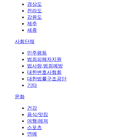
경상도
전라도
강원도
제주
세종
사회단체
민주평등
범죄피해자지원
법사랑,범죄예방
대한변호사협회
대한법률구조공단
기타
문화
건강
음식/맛집
여행/레져
스포츠
연예