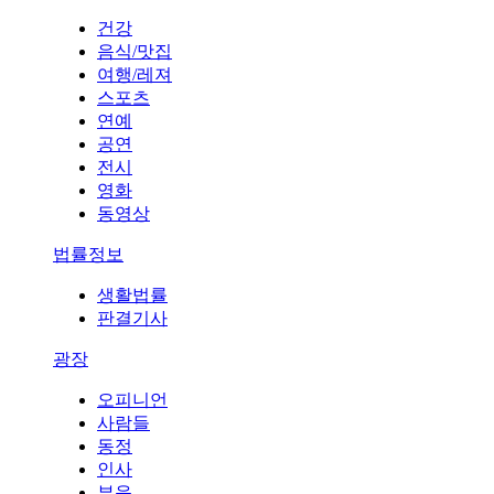
건강
음식/맛집
여행/레져
스포츠
연예
공연
전시
영화
동영상
법률정보
생활법률
판결기사
광장
오피니언
사람들
동정
인사
부음