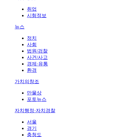
취업
시험정보
뉴스
정치
사회
법원/검찰
사건/사고
경제·유통
환경
가치의창조
만물상
포토뉴스
자치행정·자치경찰
서울
경기
충청도