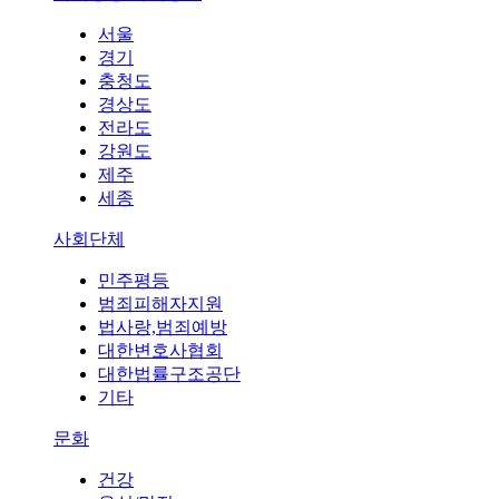
서울
경기
충청도
경상도
전라도
강원도
제주
세종
사회단체
민주평등
범죄피해자지원
법사랑,범죄예방
대한변호사협회
대한법률구조공단
기타
문화
건강