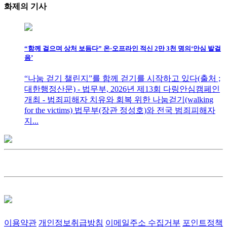
화제의
기사
“함께 걸으며 상처 보듬다” 온·오프라인 적신 2만 3천 명의‘안심 발걸
음’
“나눔 걷기 챌린지”를 함께 걷기를 시작하고 있다(출처 ;
대한행정산문) - 법무부, 2026년 제13회 다링안심캠페인
개최 - 범죄피해자 치유와 회복 위한 나눔걷기(walking
for the victims) 법무부(장관 정성호)와 전국 범죄피해자
지...
이용약관
개인정보취급방침
이메일주소 수집거부
포인트정책