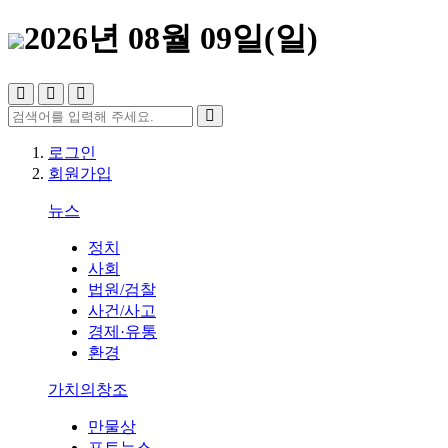
2026년 08월 09일(일)
로그인
회원가입
뉴스
정치
사회
법원/검찰
사건/사고
경제·유통
환경
가치의창조
만물상
포토뉴스