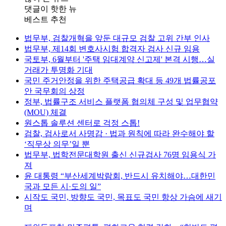
댓글이 핫한 뉴
베스트 추천
법무부, 검찰개혁을 앞둔 대규모 검찰 고위 간부 인사
법무부, 제14회 변호사시험 합격자 검사 신규 임용
국토부, 6월부터 '주택 임대계약 신고제' 본격 시행…실
거래가 투명화 기대
국민 주거안정을 위한 주택공급 확대 등 49개 법률공포
안 국무회의 상정
정부, 법률구조 서비스 플랫폼 협의체 구성 및 업무협약
(MOU) 체결
원스톱 솔루션 센터로 걱정 스톱!
검찰, 검사로서 사명감 · 법과 원칙에 따라 완수해야 할
‘직무상 의무’일 뿐
법무부, 법학전문대학원 출신 신규검사 76명 임용식 가
져
윤 대통령 “부산세계박람회, 반드시 유치해야…대한민
국과 모든 시·도의 일”
시작도 국민, 방향도 국민, 목표도 국민 항상 가슴에 새기
며