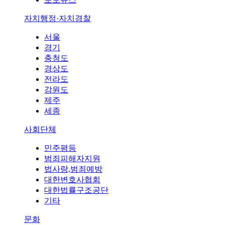
자치행정·자치경찰
서울
경기
충청도
경상도
전라도
강원도
제주
세종
사회단체
민주평등
범죄피해자지원
법사랑,범죄예방
대한변호사협회
대한법률구조공단
기타
문화