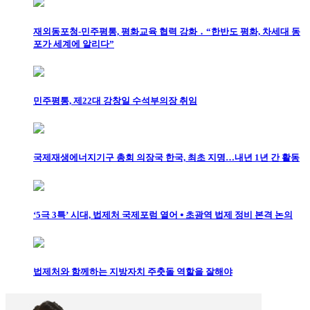
재외동포청-민주평통, 평화교육 협력 강화 ․ “한반도 평화, 차세대 동
포가 세계에 알리다”
민주평통, 제22대 강창일 수석부의장 취임
국제재생에너지기구 총회 의장국 한국, 최초 지명…내년 1년 간 활동
‘5극 3특’ 시대, 법제처 국제포럼 열어 ⦁ 초광역 법제 정비 본격 논의
법제처와 함께하는 지방자치 주춧돌 역할을 잘해야