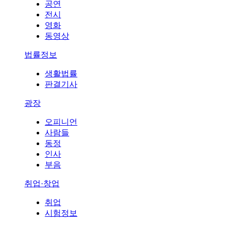
공연
전시
영화
동영상
법률정보
생활법률
판결기사
광장
오피니언
사람들
동정
인사
부음
취업·창업
취업
시험정보