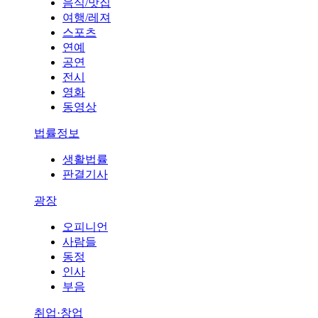
음식/맛집
여행/레져
스포츠
연예
공연
전시
영화
동영상
법률정보
생활법률
판결기사
광장
오피니언
사람들
동정
인사
부음
취업·창업