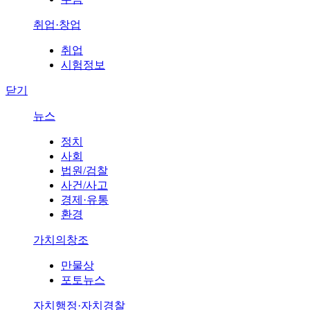
취업·창업
취업
시험정보
닫기
뉴스
정치
사회
법원/검찰
사건/사고
경제·유통
환경
가치의창조
만물상
포토뉴스
자치행정·자치경찰