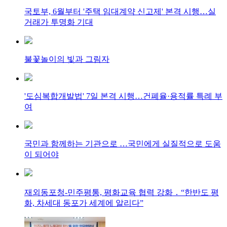
국토부, 6월부터 '주택 임대계약 신고제' 본격 시행…실
거래가 투명화 기대
불꽃놀이의 빛과 그림자
'도심복합개발법' 7일 본격 시행…건폐율·용적률 특례 부
여
국민과 함께하는 기관으로 …국민에게 실질적으로 도움
이 되어야
재외동포청-민주평통, 평화교육 협력 강화 ․ “한반도 평
화, 차세대 동포가 세계에 알리다”