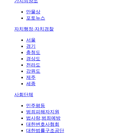
가치의창조
만물상
포토뉴스
자치행정·자치경찰
서울
경기
충청도
경상도
전라도
강원도
제주
세종
사회단체
민주평등
범죄피해자지원
법사랑,범죄예방
대한변호사협회
대한법률구조공단