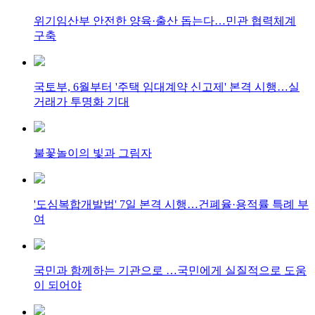
위기임산부 안전한 양육·출산 돕는다…민관 협력체계
구축
국토부, 6월부터 '주택 임대계약 신고제' 본격 시행…실
거래가 투명화 기대
불꽃놀이의 빛과 그림자
'도심복합개발법' 7일 본격 시행…건폐율·용적률 특례 부
여
국민과 함께하는 기관으로 …국민에게 실질적으로 도움
이 되어야