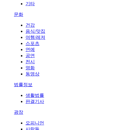
기타
문화
건강
음식/맛집
여행/레져
스포츠
연예
공연
전시
영화
동영상
법률정보
생활법률
판결기사
광장
오피니언
사람들