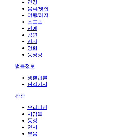
건강
음식/맛집
여행/레져
스포츠
연예
공연
전시
영화
동영상
법률정보
생활법률
판결기사
광장
오피니언
사람들
동정
인사
부음