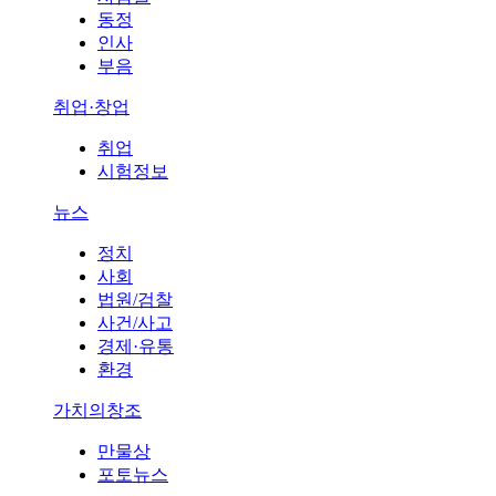
동정
인사
부음
취업·창업
취업
시험정보
뉴스
정치
사회
법원/검찰
사건/사고
경제·유통
환경
가치의창조
만물상
포토뉴스