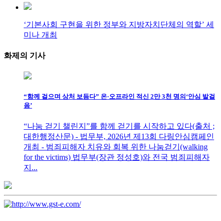
‘기본사회 구현을 위한 정부와 지방자치단체의 역할’ 세
미나 개최
화제의
기사
“함께 걸으며 상처 보듬다” 온·오프라인 적신 2만 3천 명의‘안심 발걸
음’
“나눔 걷기 챌린지”를 함께 걷기를 시작하고 있다(출처 ;
대한행정산문) - 법무부, 2026년 제13회 다링안심캠페인
개최 - 범죄피해자 치유와 회복 위한 나눔걷기(walking
for the victims) 법무부(장관 정성호)와 전국 범죄피해자
지...