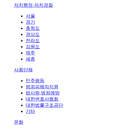
자치행정·자치경찰
서울
경기
충청도
경상도
전라도
강원도
제주
세종
사회단체
민주평등
범죄피해자지원
법사랑,범죄예방
대한변호사협회
대한법률구조공단
기타
문화