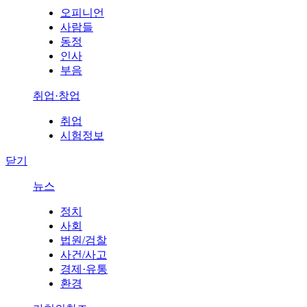
오피니언
사람들
동정
인사
부음
취업·창업
취업
시험정보
닫기
뉴스
정치
사회
법원/검찰
사건/사고
경제·유통
환경