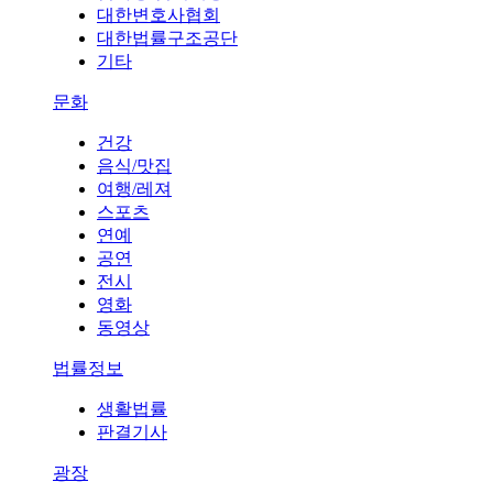
대한변호사협회
대한법률구조공단
기타
문화
건강
음식/맛집
여행/레져
스포츠
연예
공연
전시
영화
동영상
법률정보
생활법률
판결기사
광장