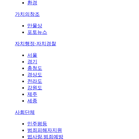
환경
가치의창조
만물상
포토뉴스
자치행정·자치경찰
서울
경기
충청도
경상도
전라도
강원도
제주
세종
사회단체
민주평등
범죄피해자지원
법사랑,범죄예방