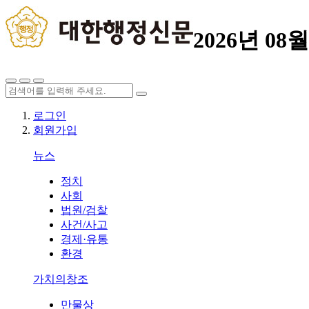
2026년 08월
로그인
회원가입
뉴스
정치
사회
법원/검찰
사건/사고
경제·유통
환경
가치의창조
만물상