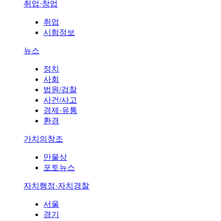
취업·창업
취업
시험정보
뉴스
정치
사회
법원/검찰
사건/사고
경제·유통
환경
가치의창조
만물상
포토뉴스
자치행정·자치경찰
서울
경기