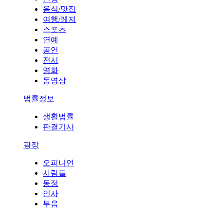
음식/맛집
여행/레져
스포츠
연예
공연
전시
영화
동영상
법률정보
생활법률
판결기사
광장
오피니언
사람들
동정
인사
부음