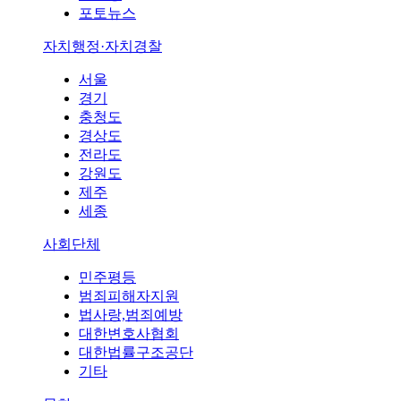
포토뉴스
자치행정·자치경찰
서울
경기
충청도
경상도
전라도
강원도
제주
세종
사회단체
민주평등
범죄피해자지원
법사랑,범죄예방
대한변호사협회
대한법률구조공단
기타