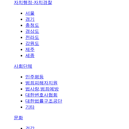
자치행정·자치경찰
서울
경기
충청도
경상도
전라도
강원도
제주
세종
사회단체
민주평등
범죄피해자지원
법사랑,범죄예방
대한변호사협회
대한법률구조공단
기타
문화
건강