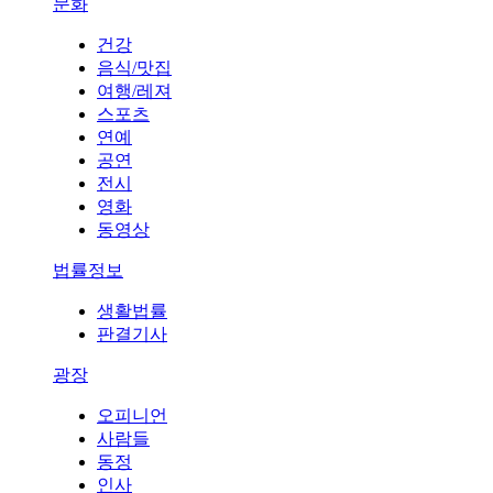
문화
건강
음식/맛집
여행/레져
스포츠
연예
공연
전시
영화
동영상
법률정보
생활법률
판결기사
광장
오피니언
사람들
동정
인사