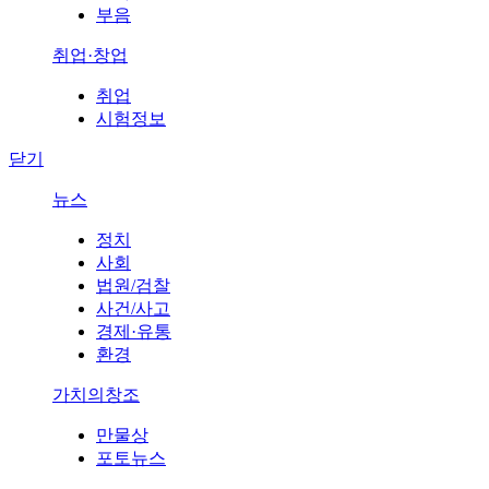
부음
취업·창업
취업
시험정보
닫기
뉴스
정치
사회
법원/검찰
사건/사고
경제·유통
환경
가치의창조
만물상
포토뉴스