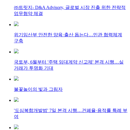
㈜트릿지- D&A Advisory, 글로벌 시장 진출 위한 전략적
업무협약 체결
위기임산부 안전한 양육·출산 돕는다…민관 협력체계
구축
국토부, 6월부터 '주택 임대계약 신고제' 본격 시행…실
거래가 투명화 기대
불꽃놀이의 빛과 그림자
'도심복합개발법' 7일 본격 시행…건폐율·용적률 특례 부
여