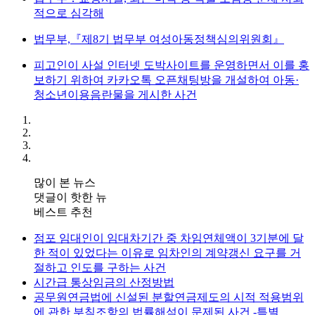
적으로 심각해
법무부,『제8기 법무부 여성아동정책심의위원회』
피고인이 사설 인터넷 도박사이트를 운영하면서 이를 홍
보하기 위하여 카카오톡 오픈채팅방을 개설하여 아동·
청소년이용음란물을 게시한 사건
많이 본 뉴스
댓글이 핫한 뉴
베스트 추천
점포 임대인이 임대차기간 중 차임연체액이 3기분에 달
한 적이 있었다는 이유로 임차인의 계약갱신 요구를 거
절하고 인도를 구하는 사건
시간급 통상임금의 산정방법
공무원연금법에 신설된 분할연금제도의 시적 적용범위
에 관한 부칙조항의 법률해석이 문제된 사건 -특별