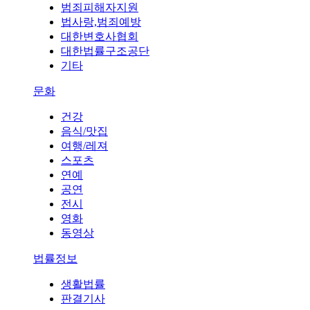
범죄피해자지원
법사랑,범죄예방
대한변호사협회
대한법률구조공단
기타
문화
건강
음식/맛집
여행/레져
스포츠
연예
공연
전시
영화
동영상
법률정보
생활법률
판결기사