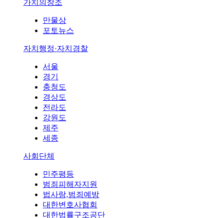
가치의창조
만물상
포토뉴스
자치행정·자치경찰
서울
경기
충청도
경상도
전라도
강원도
제주
세종
사회단체
민주평등
범죄피해자지원
법사랑,범죄예방
대한변호사협회
대한법률구조공단