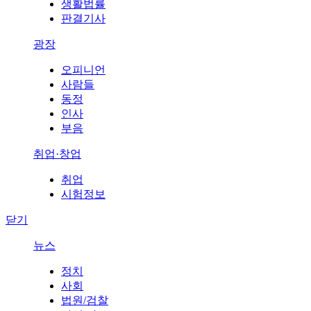
생활법률
판결기사
광장
오피니언
사람들
동정
인사
부음
취업·창업
취업
시험정보
닫기
뉴스
정치
사회
법원/검찰