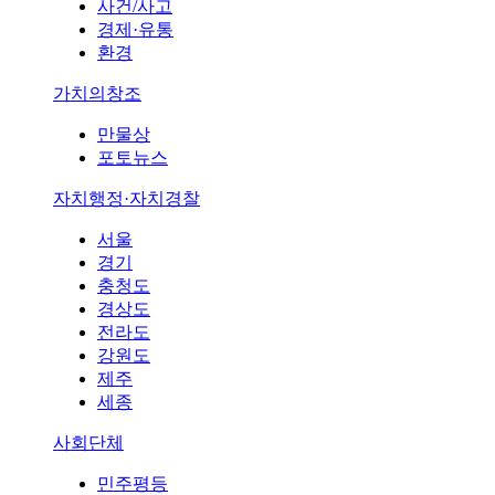
사건/사고
경제·유통
환경
가치의창조
만물상
포토뉴스
자치행정·자치경찰
서울
경기
충청도
경상도
전라도
강원도
제주
세종
사회단체
민주평등