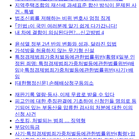
지역주택조합의 재산세 과세표준 합산 방식이 문제된 사
건 - 특별
법조신뢰를 저해하는 비위 변호사 엄정 징계
｢민법｣이 국민 여러분께 알기 쉽게 다가갑니다!
내 차에 결함이 의심된다면?…신고방법 4
윤석열 정부 2년 반의 변화와 성과, 달라진 입법
가석방을 허용하지 않는 무기형 신설
특정경제범죄가중처벌등에관한법률위반(횡령)[일부 인
정된 죄명: 특정경제범죄가중처벌등에관한법률위반(배
임)]⋅특정경제범죄가중처벌등에관한법률위반(사기)⋅배
임
[대한행정신문] 손해배상청구등의소
재판기록 열람·등사, 이제 무료로 받을 수 있다
피고인에 대한 추징판결에 기초하여 신청인들 명의로 등
기되어 있는 부동산을 압류한 검사의 처분에 대한 이의
신청 사건
스토킹, 처벌되는 범죄 … 징역형
부당이득금
사기⋅특정경제범죄가중처벌등에관한법률위반(횡령)⋅업