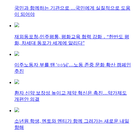
국민과 함께하는 기관으로 …국민에게 실질적으로 도움
이 되어야
재외동포청-민주평통, 평화교육 협력 강화 ․ “한반도 평
화, 차세대 동포가 세계에 알리다”
이주노동자 부를 땐 '○○님'…노동 존중 문화 확산 캠페인
추진
환자 신약 보장성 높이고 제약 혁신은 촉진…약가제도
개편안 의결
소년원 학생, 멘토와 멘티가 함께 그려가는 새로운 내일
향해