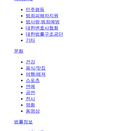
민주평등
범죄피해자지원
법사랑,범죄예방
대한변호사협회
대한법률구조공단
기타
문화
건강
음식/맛집
여행/레져
스포츠
연예
공연
전시
영화
동영상
법률정보