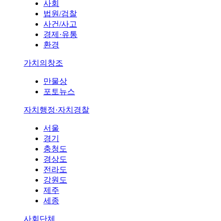
사회
법원/검찰
사건/사고
경제·유통
환경
가치의창조
만물상
포토뉴스
자치행정·자치경찰
서울
경기
충청도
경상도
전라도
강원도
제주
세종
사회단체