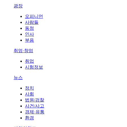
광장
오피니언
사람들
동정
인사
부음
취업·창업
취업
시험정보
뉴스
정치
사회
법원/검찰
사건/사고
경제·유통
환경