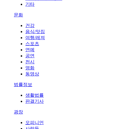
기타
문화
건강
음식/맛집
여행/레져
스포츠
연예
공연
전시
영화
동영상
법률정보
생활법률
판결기사
광장
오피니언
사람들