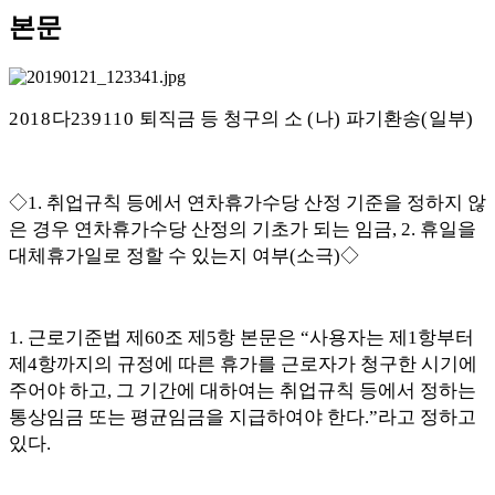
본문
2018
다
239110
퇴직금 등 청구의 소
(
나
)
파기환송
(
일부
)
◇
1.
취업규칙 등에서 연차휴가수당 산정 기준을 정하지 않
은 경우 연차휴가수당 산정의 기초가 되는 임금
, 2.
휴일을
대체휴가일로 정할 수 있는지 여부
(
소극
)
◇
1.
근로기준법 제
60
조 제
5
항 본문은
“
사용자는 제
1
항부터
제
4
항까지의 규정에 따른 휴가를 근로자가 청구한 시기에
주어야 하고
,
그 기간에 대하여는 취업규칙 등에서 정하는
통상임금 또는 평균임금을 지급하여야 한다
.”
라고 정하고
있다
.