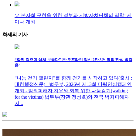
‘기본사회 구현을 위한 정부와 지방자치단체의 역할’ 세
미나 개최
화제의
기사
“함께 걸으며 상처 보듬다” 온·오프라인 적신 2만 3천 명의‘안심 발걸
음’
“나눔 걷기 챌린지”를 함께 걷기를 시작하고 있다(출처 ;
대한행정산문) - 법무부, 2026년 제13회 다링안심캠페인
개최 - 범죄피해자 치유와 회복 위한 나눔걷기(walking
for the victims) 법무부(장관 정성호)와 전국 범죄피해자
지...