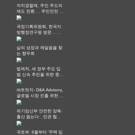
자치경찰제, 주민 주도의
재도 전환 … 주민안전 치
안서비스가 최우선 되어
야
국정기획위원회, 한국지
방행정연구원 방문… 국
가균형성장 논의
삶의 성장과 깨달음을 찾
는 향우회
법제처, 새 정부 주요 입
법 신속 추진을 위한 중앙
부처 법무담당관 회의 개
최
㈜트릿지- D&A Advisory,
글로벌 시장 진출 위한 전
략적 업무협약 체결
위기임산부 안전한 양육·
출산 돕는다…민관 협력
체계 구축
국토부, 6월부터 '주택 임