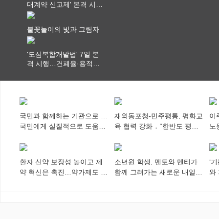
대계약 신고제' 본격 시
행…실거래가 투명화 기
대
불꽃놀이의 빛과 그림자
'도심복합개발법' 7일 본
격 시행…건폐율·용적률
특례 부여
국민과 함께하는 기관으로 …
재외동포청-민주평통, 평화교
이
국민에게 실질적으로 도움이
육 협력 강화 ․ “한반도 평화,
노
되어야
차세대 동포가 세계에 알리
추
다”
환자 신약 보장성 높이고 제
소년원 학생, 멘토와 멘티가
‘
약 혁신은 촉진…약가제도 개
함께 그려가는 새로운 내일
와
편안 의결
향해
미