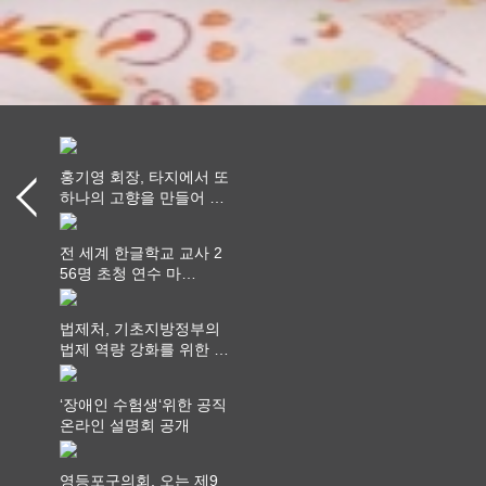
홍기영 회장, 타지에서 또
하나의 고향을 만들어 가
다
전 세계 한글학교 교사 2
56명 초청 연수 마
쳐...“수업은 더 깊게, 교
사 연결은 더 넓게”
법제처, 기초지방정부의
법제 역량 강화를 위한 전
라권 현장설명회 개최
‘장애인 수험생‘위한 공직
온라인 설명회 공개
영등포구의회, 오는 제9