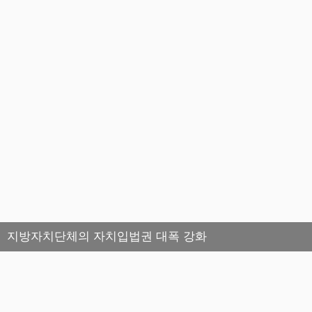
지방자치단체의 자치입법권 대폭 강화