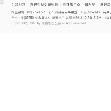
이용약관
개인정보취급방침
이메일주소 수집거부
포인트
대표전화 : 02)581-0097
인터넷신문등록번호 : 서울,아52143
등록일
주소 : 우)07250 서울특별시 영등포구 영중로24길 10.2층 213호
(영
Copyrightⓒ 2018 by 대한행정신문 all right reserved.