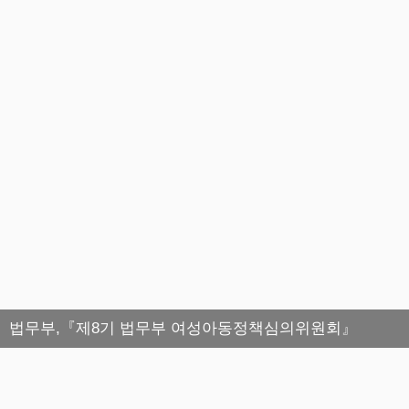
법무부,『제8기 법무부 여성아동정책심의위원회』