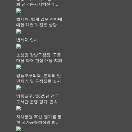
회 전국동시지방선거 ‧
"공직사회는 어느 때보다
공정하고 책임 있는 자세
법제처, 법제 업무 전반에
를 지켜야 할 것"
대한 체험과 진로 상담 기
회 제공
법제처 인사
조성명 강남구청장, 구룡
마을 화재 현장 대응 지휘
영등포구의회, 본회의 안
건처리 및 구정질문 실시
영등포구, ‘2025년 전국
도서관 운영 평가’ 연속
최고 영예 장관상에서 ‘대
통령상’ 수상
자치분권 30년 평가를 통
한 국가균형성장의 방향
과 과제 논의