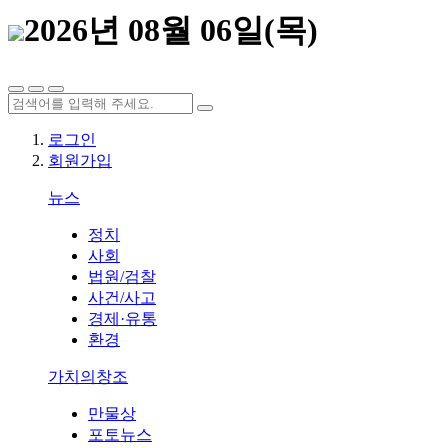
2026년 08월 06일(목)
로그인
회원가입
뉴스
정치
사회
법원/검찰
사건/사고
경제·유통
환경
가치의창조
만물상
포토뉴스