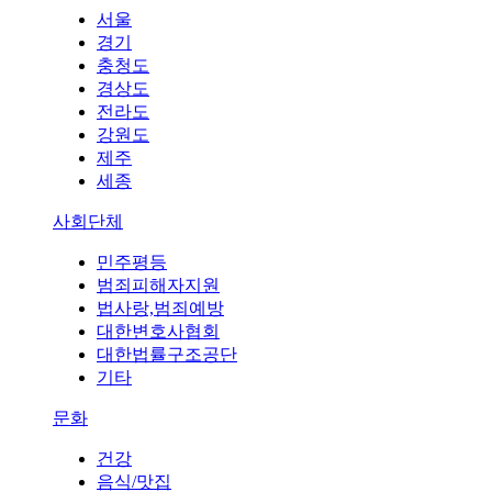
서울
경기
충청도
경상도
전라도
강원도
제주
세종
사회단체
민주평등
범죄피해자지원
법사랑,범죄예방
대한변호사협회
대한법률구조공단
기타
문화
건강
음식/맛집