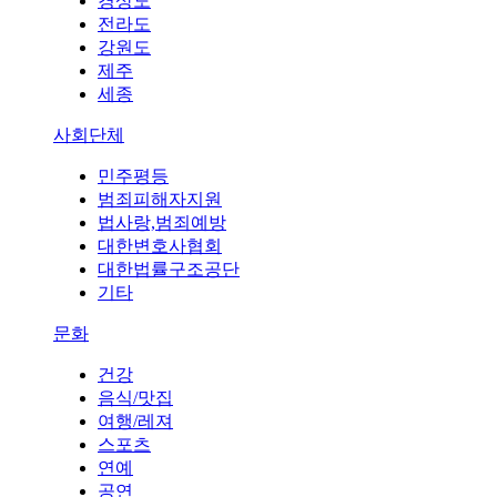
경상도
전라도
강원도
제주
세종
사회단체
민주평등
범죄피해자지원
법사랑,범죄예방
대한변호사협회
대한법률구조공단
기타
문화
건강
음식/맛집
여행/레져
스포츠
연예
공연