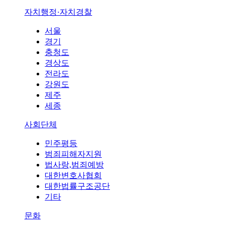
자치행정·자치경찰
서울
경기
충청도
경상도
전라도
강원도
제주
세종
사회단체
민주평등
범죄피해자지원
법사랑,범죄예방
대한변호사협회
대한법률구조공단
기타
문화