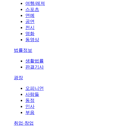
여행/레져
스포츠
연예
공연
전시
영화
동영상
법률정보
생활법률
판결기사
광장
오피니언
사람들
동정
인사
부음
취업·창업