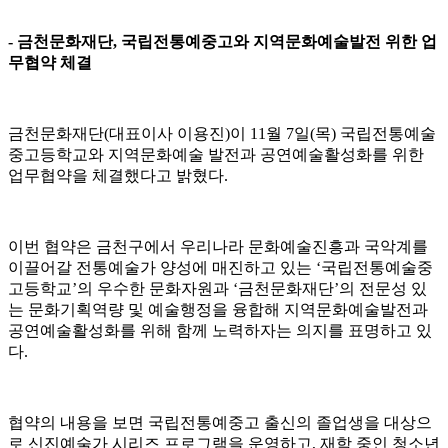
-
금천문화재단
,
국립전통예중고와 지역문화예술발전 위한 업
무협약 체결
금천문화재단
(
대표이사 이용진
)
이
11
월
7
일
(
목
)
국립전통예술
중고등학교와 지역문화예술 발전과 공연예술활성화를 위한
업무협약을 체결했다고 밝혔다
.
이번 협약은 금천구에서 우리나라 문화예술진흥과 국악계를
이끌어갈 전통예술가 양성에 매진하고 있는
‘
국립전통예술중
고등학교
’
의 우수한 문화자원과
‘
금천문화재단
’
의 전문성 있
는 문화기획역량 및 예술행정을 융합해 지역문화예술발전과
공연예술활성화를 위해 함께 노력하자는 의지를 표명하고 있
다
.
협약의 내용을 보면 국립전통예중고 출신의 졸업생을 대상으
로 신진예술가 시리즈 프로그램을 운영하고
,
재학 중인 청소년