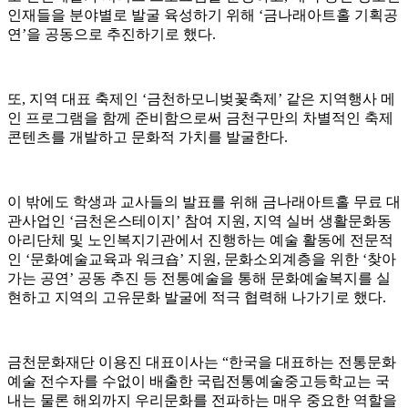
인재들을 분야별로 발굴 육성하기 위해
‘
금나래아트홀 기획공
연
’
을 공동으로 추진하기로 했다
.
또
,
지역 대표 축제인
‘
금천하모니벚꽃축제
’
같은 지역행사 메
인 프로그램을 함께 준비함으로써 금천구만의 차별적인 축제
콘텐츠를 개발하고 문화적 가치를 발굴한다
.
이 밖에도 학생과 교사들의 발표를 위해 금나래아트홀 무료 대
관사업인
‘
금천온스테이지
’
참여 지원
,
지역 실버 생활문화동
아리단체 및 노인복지기관에서 진행하는 예술 활동에 전문적
인
‘
문화예술교육과 워크숍
’
지원
,
문화소외계층을 위한
‘
찾아
가는 공연
’
공동 추진 등 전통예술을 통해 문화예술복지를 실
현하고 지역의 고유문화 발굴에 적극 협력해 나가기로 했다
.
금천문화재단 이용진 대표이사는
“
한국을 대표하는 전통문화
예술 전수자를 수없이 배출한 국립전통예술중고등학교는 국
내는 물론 해외까지 우리문화를 전파하는 매우 중요한 역할을