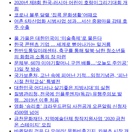
2020년 제8회 한국-러시아 어린이 호랑이그리기대회 개
최
코로나 블루 달랠 ‘집콕 문화생활’어때요
어촌 6차산업화 시범사업 성과…서산 중왕마을 감태 호
주 수출
올 가을은 대한민국이 ‘미술축제’로 물든다
한국 콘텐츠 기업 … 세계로 뻗어나가는 밑거름
한반도통일미래센터, 축구를 통해 탈북·남한 청소년들
의 화합과 소통의 장 마련
문체부, 6070 이야기할머니 구연 배틀…‘오늘도 주인공’
13일 첫 방송
국가보훈처, 고난 속에 피어난 기적…임정기념관, ‘피난
시절 천막교실’ 특별전
대한민국 어디서나 살기좋은 지방시대’의 실현
질병관리청, 전국에 인플루엔자(독감) 유행주의보 발
령…2019년 이후 처음
영화 ‘승리호’ 크라우드펀딩 사전공개 오픈알림 신청자
4500명 넘어
금천문화재단, 지역예술단체 창작지원사업 ‘2020 금천
온 스테이지’ 모집
바퀴달린 것은 다 모여라! 문화비축기지, 카부츠 시장 개