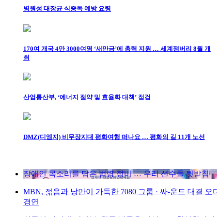
병원성 대장균 식중독 예방 요령
170여 개국 4만 3000여명 ‘새만금’에 총력 지원 … 세계잼버리 8월 개
최
산업통산부, ‘에너지 절약 및 효율화 대책’ 점검
DMZ(디엠지) 비무장지대 평화여행 떠나요 … 평화의 길 11개 노선
장애인 목소리를 담은 법령 정비 … 우리 선수들 뒷받침
MBN, 젊음과 낭만이 가득한 7080 그룹 · 싸-운드 대결 
경연