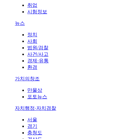
취업
시험정보
뉴스
정치
사회
법원/검찰
사건/사고
경제·유통
환경
가치의창조
만물상
포토뉴스
자치행정·자치경찰
서울
경기
충청도