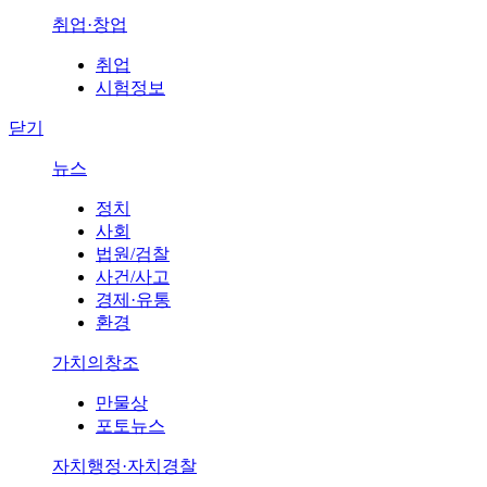
취업·창업
취업
시험정보
닫기
뉴스
정치
사회
법원/검찰
사건/사고
경제·유통
환경
가치의창조
만물상
포토뉴스
자치행정·자치경찰