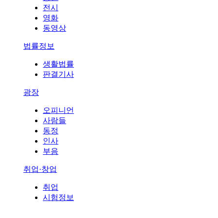
전시
영화
동영상
법률정보
생활법률
판결기사
광장
오피니언
사람들
동정
인사
부음
취업·창업
취업
시험정보