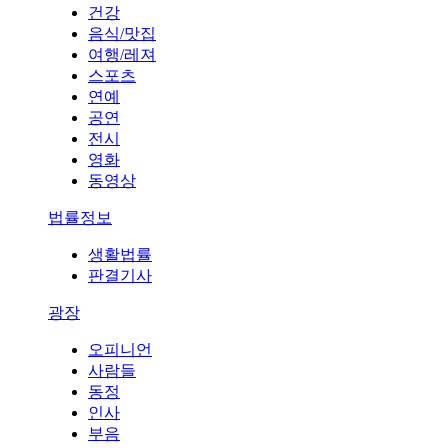
건강
음식/맛집
여행/레져
스포츠
연예
공연
전시
영화
동영상
법률정보
생활법률
판결기사
광장
오피니언
사람들
동정
인사
부음