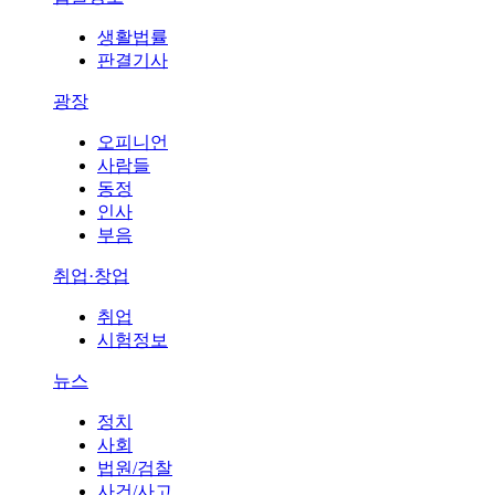
생활법률
판결기사
광장
오피니언
사람들
동정
인사
부음
취업·창업
취업
시험정보
뉴스
정치
사회
법원/검찰
사건/사고