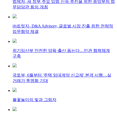
법제처, 새 정부 주요 입법 신속 추진을 위한 중앙부처 법
무담당관 회의 개최
㈜트릿지- D&A Advisory, 글로벌 시장 진출 위한 전략적
업무협약 체결
위기임산부 안전한 양육·출산 돕는다…민관 협력체계
구축
국토부, 6월부터 '주택 임대계약 신고제' 본격 시행…실
거래가 투명화 기대
불꽃놀이의 빛과 그림자