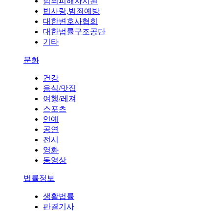
범죄피해자지원
법사랑,범죄예방
대한변호사협회
대한법률구조공단
기타
문화
건강
음식/맛집
여행/레져
스포츠
연예
공연
전시
영화
동영상
법률정보
생활법률
판결기사