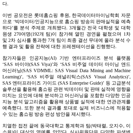
다.
이번 공모전은 롯데홈쇼핑 후원, 한국데이터마이닝학회 자문
으로 ‘빅데이터/인공지능으로 홈쇼핑 방송의 판매실적을 예측
하다’를 분석 주제로 개최됐다. 3개월간 전국 대학생 및 대학
원생 270여명(192개 팀)이 참가해 열띤 경연을 펼쳤으며 1차
및 2차 심사를 통과한 7개 팀이 최종 결선 무대에 올라 분석 수
행 결과 및 활용 전략에 대한 프레젠테이션을 진행했다.
참가자들은 인공지능(AI) 기반 엔터프라이즈 분석 플랫폼
‘SAS 바이야(SAS Viya)’와 ‘SAS 비주얼 데이터 마이닝 앤드
머신러닝(SAS VDMML: SAS Visual Data Mining and Machine
Learning)’, ‘SAS 비주얼 애널리틱스(SAS Visual Analytics)’,
SAS 엔터프라이즈 가이드 (SAS Enterprise Guide)’ 등 고급분석
솔루션을 활용해 홈쇼핑 관련 빅데이터 및 판매 실적에 영향을
미치는 요인에 대해 분석하고 머신러닝을 포함한 다양한 인공
지능 분석 알고리즘을 활용해 상품별 실적에 대한 연관관계를
예측했다. 또한 분석 결과를 토대로 실제 비즈니스에 적용할
수 있는 홈쇼핑 방송 편성 방안을 제시했다.
치열한 접전 끝에 동국대학교 통계학과 팀(박태렬, 오지수, 이
소윤)이 대상의 영예를 안았다. 심사위원단은 다양한 파생변