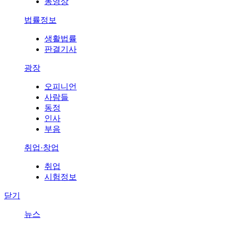
동영상
법률정보
생활법률
판결기사
광장
오피니언
사람들
동정
인사
부음
취업·창업
취업
시험정보
닫기
뉴스