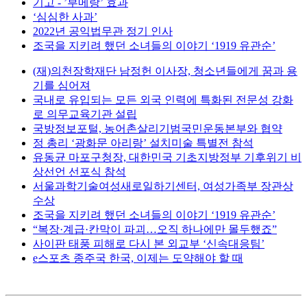
기고 - ’부메랑’ 효과
‘심심한 사과’
2022년 공익법무관 정기 인사
조국을 지키려 했던 소녀들의 이야기 ‘1919 유관순’
(재)의천장학재단 남정헌 이사장, 청소년들에게 꿈과 용
기를 심어져
국내로 유입되는 모든 외국 인력에 특화된 전문성 강화
로 의무교육기관 설립
국방정보포털, 농어촌살리기범국민운동본부와 협약
정 총리 ‘광화문 아리랑’ 설치미술 특별전 참석
유동균 마포구청장, 대한민국 기초지방정부 기후위기 비
상선언 선포식 참석
서울과학기술여성새로일하기센터, 여성가족부 장관상
수상
조국을 지키려 했던 소녀들의 이야기 ‘1919 유관순’
“복장·계급·칸막이 파괴…오직 하나에만 몰두했죠”
사이판 태풍 피해로 다시 본 외교부 ‘신속대응팀’
e스포츠 종주국 한국, 이제는 도약해야 할 때