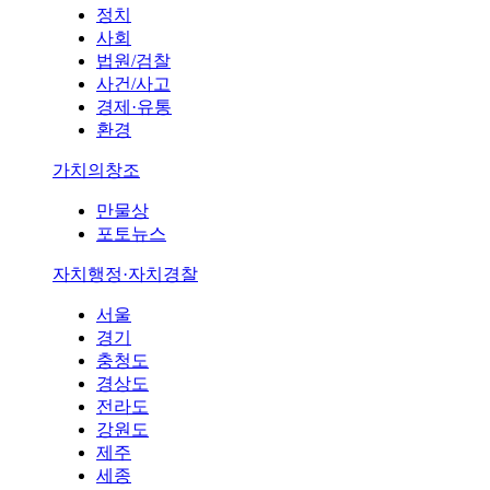
정치
사회
법원/검찰
사건/사고
경제·유통
환경
가치의창조
만물상
포토뉴스
자치행정·자치경찰
서울
경기
충청도
경상도
전라도
강원도
제주
세종