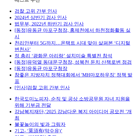
검찰 고위 간부 인사
2024년 상반기 검사 인사
법무부, 2022년 하반기 검사 인사
[동정]유동균 마포구청장, 홍제천에서 하천정화활동 실
시
천리안부터 5G까지…온택트 시대 맞아 살펴본 ‘디지털
변천사’
정 총리 ‘광화문 아리랑’ 설치미술 특별전 참석
[동정]유덕열 동대문구청장, 성북천 둔치 산책로변 점검
[동정]유동균 마포구청장
참좋은 지방자치 정책대회에서 'MH마포하우징' 정책 발
표
[인사]검찰 고위 간부 인사
한국도미노피자, 순직 및 공상 소방공무원 자녀 지원을
위해 기부금 전달
강남복지재단,‘2025 강남다운 복지 아이디어 공모전 ’개
최
불꽃놀이의 빛과 그림자
기고- ‘莫須有(막수유)’