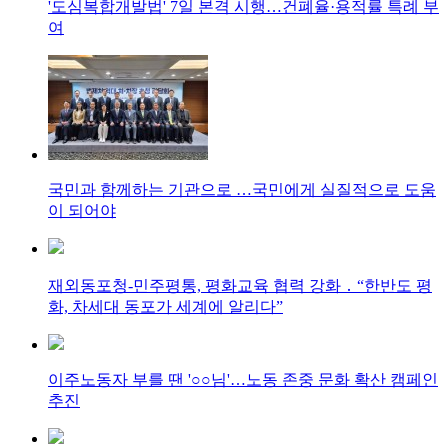
'도심복합개발법' 7일 본격 시행…건폐율·용적률 특례 부
여
국민과 함께하는 기관으로 …국민에게 실질적으로 도움
이 되어야
재외동포청-민주평통, 평화교육 협력 강화 ․ “한반도 평
화, 차세대 동포가 세계에 알리다”
이주노동자 부를 땐 '○○님'…노동 존중 문화 확산 캠페인
추진