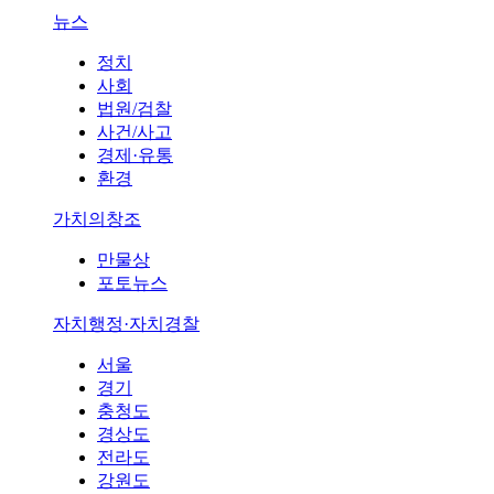
뉴스
정치
사회
법원/검찰
사건/사고
경제·유통
환경
가치의창조
만물상
포토뉴스
자치행정·자치경찰
서울
경기
충청도
경상도
전라도
강원도