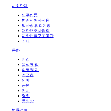
사회단체
민주평등
범죄피해자지원
법사랑,범죄예방
대한변호사협회
대한법률구조공단
기타
문화
건강
음식/맛집
여행/레져
스포츠
연예
공연
전시
영화
동영상
법률정보