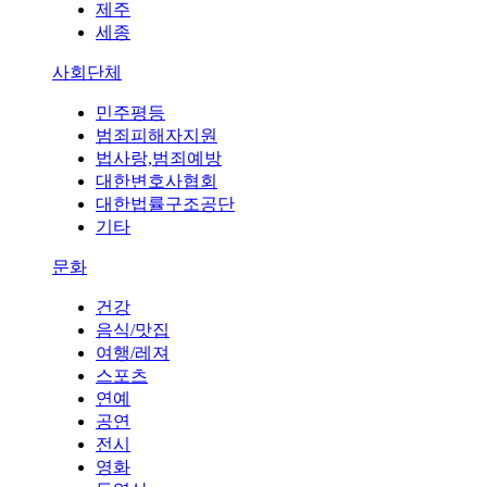
제주
세종
사회단체
민주평등
범죄피해자지원
법사랑,범죄예방
대한변호사협회
대한법률구조공단
기타
문화
건강
음식/맛집
여행/레져
스포츠
연예
공연
전시
영화