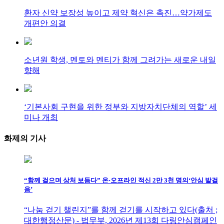
환자 신약 보장성 높이고 제약 혁신은 촉진…약가제도
개편안 의결
소년원 학생, 멘토와 멘티가 함께 그려가는 새로운 내일
향해
‘기본사회 구현을 위한 정부와 지방자치단체의 역할’ 세
미나 개최
화제의
기사
“함께 걸으며 상처 보듬다” 온·오프라인 적신 2만 3천 명의‘안심 발걸
음’
“나눔 걷기 챌린지”를 함께 걷기를 시작하고 있다(출처 ;
대한행정산문) - 법무부, 2026년 제13회 다링안심캠페인