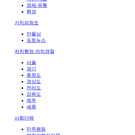
경제·유통
환경
가치의창조
만물상
포토뉴스
자치행정·자치경찰
서울
경기
충청도
경상도
전라도
강원도
제주
세종
사회단체
민주평등