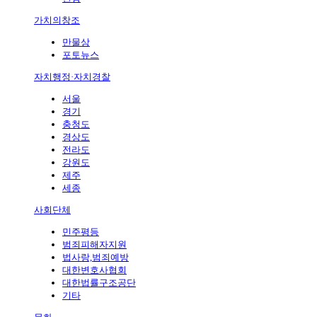
가치의창조
만물상
포토뉴스
자치행정·자치경찰
서울
경기
충청도
경상도
전라도
강원도
제주
세종
사회단체
민주평등
범죄피해자지원
법사랑,범죄예방
대한변호사협회
대한법률구조공단
기타