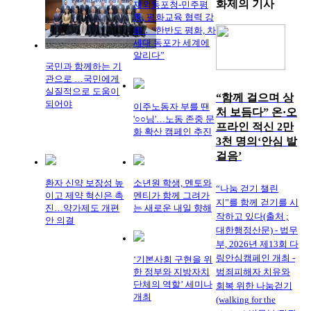
화제의
기사
재외동포청-민주평
통, 평화교육 협력 강
화 ․ “한반도 평화, 차
세대 동포가 세계에
알리다”
국민과 함께하는 기
관으로 …국민에게
실질적으로 도움이
“함께 걸으며 상
되어야
이주노동자 부를 땐
처 보듬다” 온·오
'○○님'…노동 존중 문
프라인 적신 2만
화 확산 캠페인 추진
3천 명의‘안심 발
걸음’
환자 신약 보장성 높
소년원 학생, 멘토와
“나눔 걷기 챌린
이고 제약 혁신은 촉
멘티가 함께 그려가
지”를 함께 걷기를 시
진…약가제도 개편
는 새로운 내일 향해
작하고 있다(출처 ;
안 의결
대한행정산문) - 법무
부, 2026년 제13회 다
링안심캠페인 개최 -
‘기본사회 구현을 위
범죄피해자 치유와
한 정부와 지방자치
단체의 역할’ 세미나
회복 위한 나눔걷기
개최
(walking for the