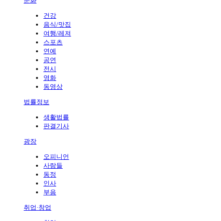
문화
건강
음식/맛집
여행/레져
스포츠
연예
공연
전시
영화
동영상
법률정보
생활법률
판결기사
광장
오피니언
사람들
동정
인사
부음
취업·창업