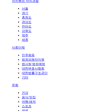
자치행정·자치경찰
서울
경기
충청도
경상도
전라도
강원도
제주
세종
사회단체
민주평등
범죄피해자지원
법사랑,범죄예방
대한변호사협회
대한법률구조공단
기타
문화
건강
음식/맛집
여행/레져
스포츠
연예