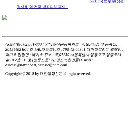
victims) 법무부(장관
정성호)와 전국 범죄피해자지...
대표전화 : 02)581-0097
인터넷신문등록번호 : 서울,아52143
등록일:
2019년02월11일
사업자등록번호 : 798-13-00941
대한행정신문 발행인 :
백기호
편집인 : 백기호
주소 : 우)07250 서울특별시 영등포구 영중로24
길 10.2층 213호
(영등포동5가, 영포복합건물)
E-mail :
ossesse@naver.com, ossesse@nate.com
Copyrightⓒ 2018 by 대한행정신문 all right reserved.