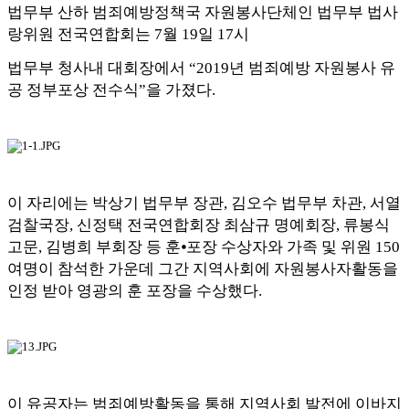
법무부 산하 범죄예방정책국 자원봉사단체인 법무부 법사
랑위원 전국연합회는
7
월
19
일
17
시
법무부 청사내 대회장에서
“2019
년 범죄예방 자원봉사 유
공 정부포상 전수식
”
을 가졌다
.
이 자리에는 박상기 법무부 장관
,
김오수 법무부 차관
,
서열
검찰국장
,
신정택 전국연합회장 최삼규 명예회장
,
류봉식
고문
,
김병희 부회장 등 훈
⦁
포장 수상자와 가족 및 위원
150
여명이 참석한 가운데 그간 지역사회에 자원봉사자활동을
인정 받아 영광의 훈 포장을 수상했다
.
이 유공자는 범죄예방활동을 통해 지역사회 발전에 이바지