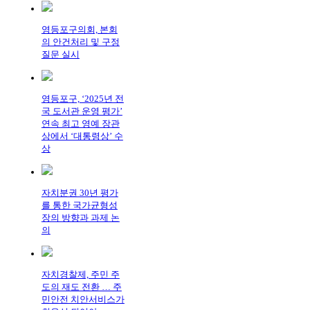
영등포구의회, 본회
의 안건처리 및 구정
질문 실시
영등포구, ‘2025년 전
국 도서관 운영 평가’
연속 최고 영예 장관
상에서 ‘대통령상’ 수
상
자치분권 30년 평가
를 통한 국가균형성
장의 방향과 과제 논
의
자치경찰제, 주민 주
도의 재도 전환 … 주
민안전 치안서비스가