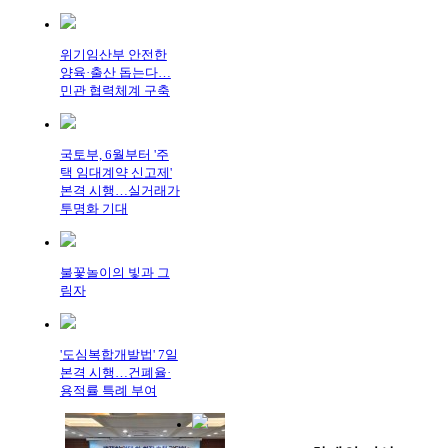
위기임산부 안전한
양육·출산 돕는다…
민관 협력체계 구축
국토부, 6월부터 '주
택 임대계약 신고제'
본격 시행…실거래가
투명화 기대
불꽃놀이의 빛과 그
림자
'도심복합개발법' 7일
본격 시행…건폐율·
용적률 특례 부여