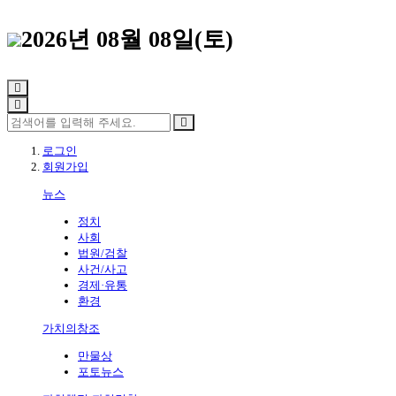
2026년 08월 08일(토)
로그인
회원가입
뉴스
정치
사회
법원/검찰
사건/사고
경제·유통
환경
가치의창조
만물상
포토뉴스