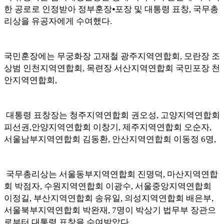
한 공로로 인정받아 정부훈장
⦁
포장 및 대통령 표창
,
국무총
리상을 유공자에게 수여했다
.
국민훈장에는 무궁화장 고재철 광주지역연합회
,
모란장 조
상범 인천지역연합회
,
목련장 서산지역연합회 국민포장 천
안지역연합회
,
대통령 표창장는 청주지역연합회 권오성
,
고양지역연합회
피선권
,
안양지역연합회 이창기
,
제주지역연합회 오순자
,
서울남부지역연합회 김동환
,
안산지역연합회 이동정
6
명
,
국무총리상는 서울동부지역연합회 진명덕
,
마산지역연합
회 박점자
,
수원지역연합회 이광수
,
서울중앙지역연합회
이정길
,
부산지역연합회 송유일
,
의성지역연합회 배은부
,
서울북부지역연합회 박완재
, 7
명이 박상기 법무부 장관으
로부터 대통령 표창을 수여받았다
.