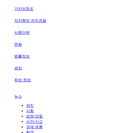
가치의창조
자치행정·자치경찰
사회단체
문화
법률정보
광장
취업·창업
뉴스
정치
사회
법원/검찰
사건/사고
경제·유통
환경