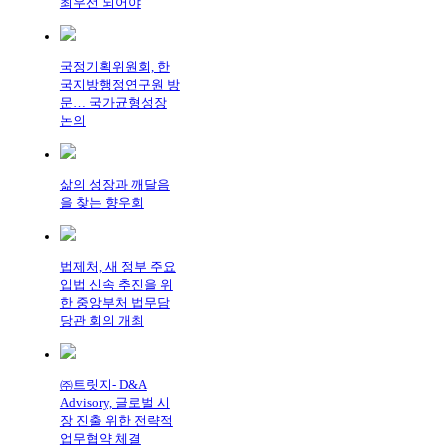
최우선 되어야
국정기획위원회, 한
국지방행정연구원 방
문… 국가균형성장
논의
삶의 성장과 깨달음
을 찾는 향우회
법제처, 새 정부 주요
입법 신속 추진을 위
한 중앙부처 법무담
당관 회의 개최
㈜트릿지- D&A
Advisory, 글로벌 시
장 진출 위한 전략적
업무협약 체결