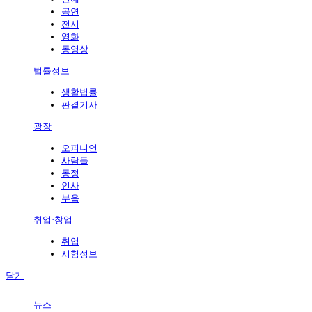
공연
전시
영화
동영상
법률정보
생활법률
판결기사
광장
오피니언
사람들
동정
인사
부음
취업·창업
취업
시험정보
닫기
뉴스