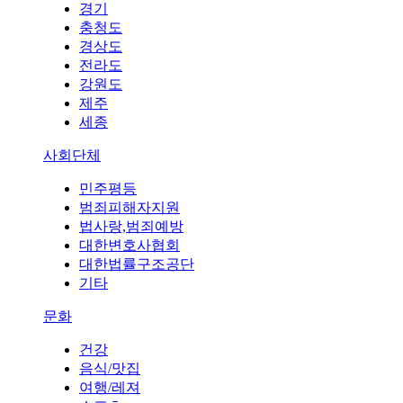
경기
충청도
경상도
전라도
강원도
제주
세종
사회단체
민주평등
범죄피해자지원
법사랑,범죄예방
대한변호사협회
대한법률구조공단
기타
문화
건강
음식/맛집
여행/레져