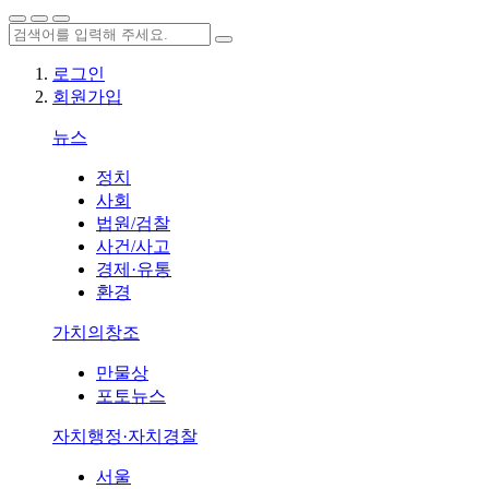
로그인
회원가입
뉴스
정치
사회
법원/검찰
사건/사고
경제·유통
환경
가치의창조
만물상
포토뉴스
자치행정·자치경찰
서울