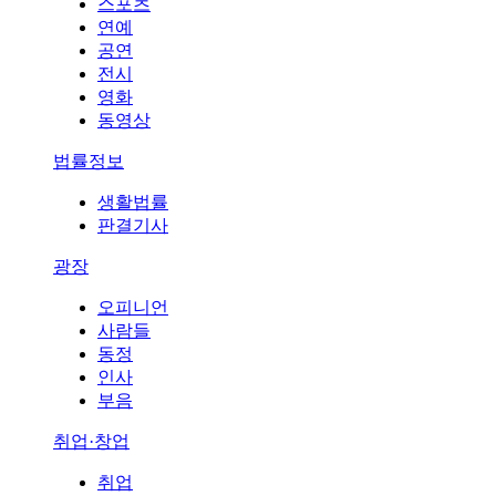
스포츠
연예
공연
전시
영화
동영상
법률정보
생활법률
판결기사
광장
오피니언
사람들
동정
인사
부음
취업·창업
취업