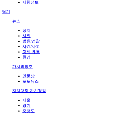
시험정보
닫기
뉴스
정치
사회
법원/검찰
사건/사고
경제·유통
환경
가치의창조
만물상
포토뉴스
자치행정·자치경찰
서울
경기
충청도