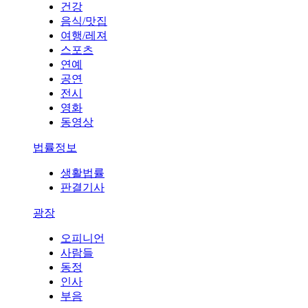
건강
음식/맛집
여행/레져
스포츠
연예
공연
전시
영화
동영상
법률정보
생활법률
판결기사
광장
오피니언
사람들
동정
인사
부음