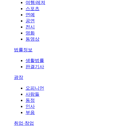
여행/레져
스포츠
연예
공연
전시
영화
동영상
법률정보
생활법률
판결기사
광장
오피니언
사람들
동정
인사
부음
취업·창업