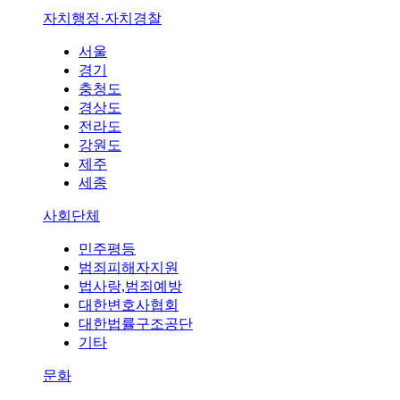
자치행정·자치경찰
서울
경기
충청도
경상도
전라도
강원도
제주
세종
사회단체
민주평등
범죄피해자지원
법사랑,범죄예방
대한변호사협회
대한법률구조공단
기타
문화