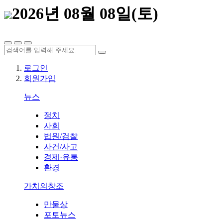
2026년 08월 08일(토)
로그인
회원가입
뉴스
정치
사회
법원/검찰
사건/사고
경제·유통
환경
가치의창조
만물상
포토뉴스