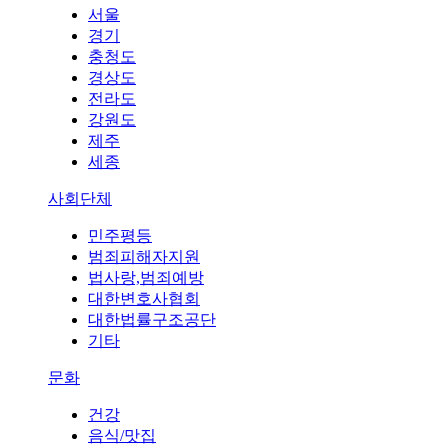
서울
경기
충청도
경상도
전라도
강원도
제주
세종
사회단체
민주평등
범죄피해자지원
법사랑,범죄예방
대한변호사협회
대한법률구조공단
기타
문화
건강
음식/맛집