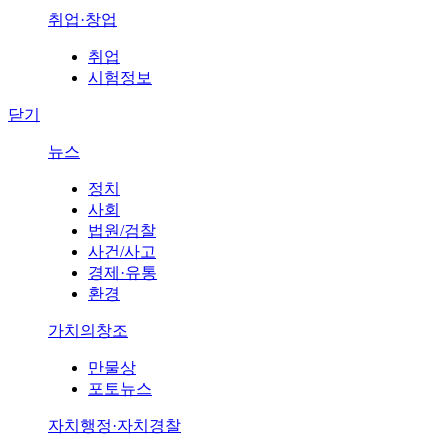
취업·창업
취업
시험정보
닫기
뉴스
정치
사회
법원/검찰
사건/사고
경제·유통
환경
가치의창조
만물상
포토뉴스
자치행정·자치경찰