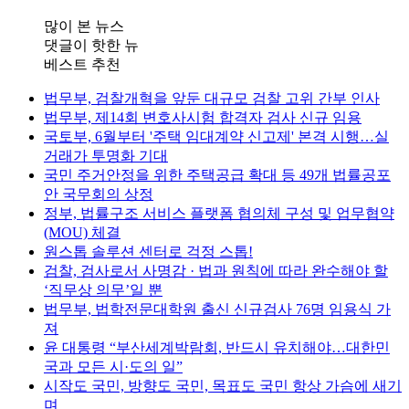
많이 본 뉴스
댓글이 핫한 뉴
베스트 추천
법무부, 검찰개혁을 앞둔 대규모 검찰 고위 간부 인사
법무부, 제14회 변호사시험 합격자 검사 신규 임용
국토부, 6월부터 '주택 임대계약 신고제' 본격 시행…실
거래가 투명화 기대
국민 주거안정을 위한 주택공급 확대 등 49개 법률공포
안 국무회의 상정
정부, 법률구조 서비스 플랫폼 협의체 구성 및 업무협약
(MOU) 체결
원스톱 솔루션 센터로 걱정 스톱!
검찰, 검사로서 사명감 · 법과 원칙에 따라 완수해야 할
‘직무상 의무’일 뿐
법무부, 법학전문대학원 출신 신규검사 76명 임용식 가
져
윤 대통령 “부산세계박람회, 반드시 유치해야…대한민
국과 모든 시·도의 일”
시작도 국민, 방향도 국민, 목표도 국민 항상 가슴에 새기
며