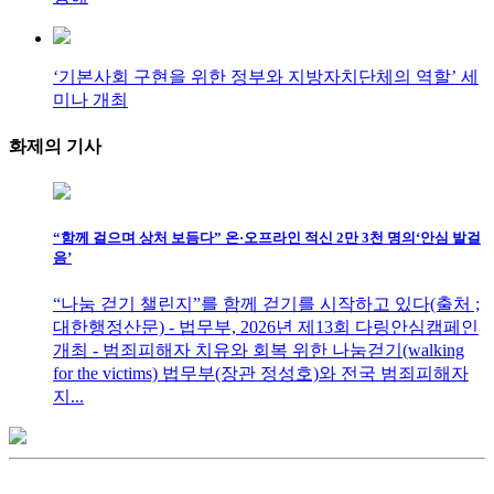
‘기본사회 구현을 위한 정부와 지방자치단체의 역할’ 세
미나 개최
화제의
기사
“함께 걸으며 상처 보듬다” 온·오프라인 적신 2만 3천 명의‘안심 발걸
음’
“나눔 걷기 챌린지”를 함께 걷기를 시작하고 있다(출처 ;
대한행정산문) - 법무부, 2026년 제13회 다링안심캠페인
개최 - 범죄피해자 치유와 회복 위한 나눔걷기(walking
for the victims) 법무부(장관 정성호)와 전국 범죄피해자
지...