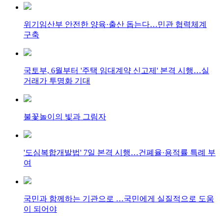
위기임산부 안전한 양육·출산 돕는다…민관 협력체계
구축
국토부, 6월부터 '주택 임대계약 신고제' 본격 시행…실
거래가 투명화 기대
불꽃놀이의 빛과 그림자
'도심복합개발법' 7일 본격 시행…건폐율·용적률 특례 부
여
국민과 함께하는 기관으로 …국민에게 실질적으로 도움
이 되어야