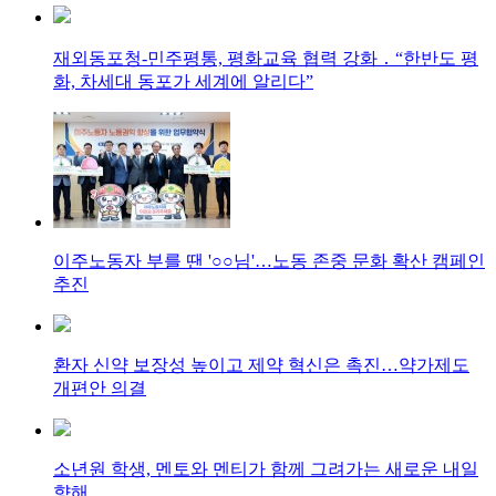
재외동포청-민주평통, 평화교육 협력 강화 ․ “한반도 평
화, 차세대 동포가 세계에 알리다”
이주노동자 부를 땐 '○○님'…노동 존중 문화 확산 캠페인
추진
환자 신약 보장성 높이고 제약 혁신은 촉진…약가제도
개편안 의결
소년원 학생, 멘토와 멘티가 함께 그려가는 새로운 내일
향해