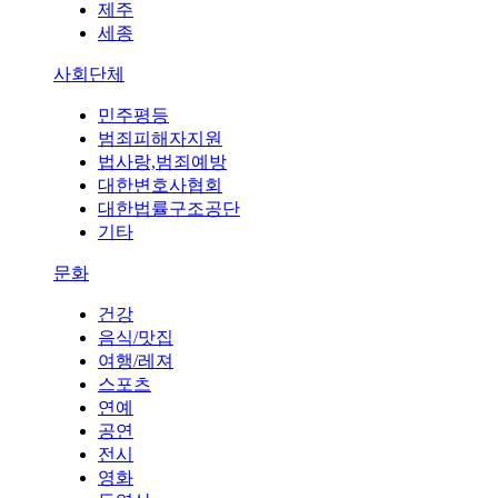
제주
세종
사회단체
민주평등
범죄피해자지원
법사랑,범죄예방
대한변호사협회
대한법률구조공단
기타
문화
건강
음식/맛집
여행/레져
스포츠
연예
공연
전시
영화