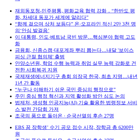
재외동포청-민주평통, 평화교육 협력 강화 ․ “한반도 평
화, 차세대 동포가 세계에 알리다”
“함께 걸으며 상처 보듬다” 온·오프라인 적신 2만 3천 명
의‘안심 발걸음’
이 대통령, 인도·베트남 국빈 방문…핵심분야 협력 고도
화
금융회, 신종스캠·대포계좌 뿌리 뽑는다…내달 '보이스
피싱 근절 협의체' 출범
안양소년원, 학업 수행 능력과 취업 실무 능력 강화로 건
전한 사회복귀 지원
국제재생에너지기구 총회 의장국 한국, 최초 지명…내년
1년 간 활동
“누구나 이해하기 쉬운 국민 중심의 행정으로”
주민 중심 행정 혁신과 지역 활성화 방안 심도 논의
법제처, 생성형 인공지능(AI) 기술 활용한 법령정보 서비
스 발전 간담회 가져
조국의 품으로 돌아온 · 순국선열의 후손 27명
EBS 꿈 장학생’ 수기 공모 접수 시작, 장학금 총 6200만
원