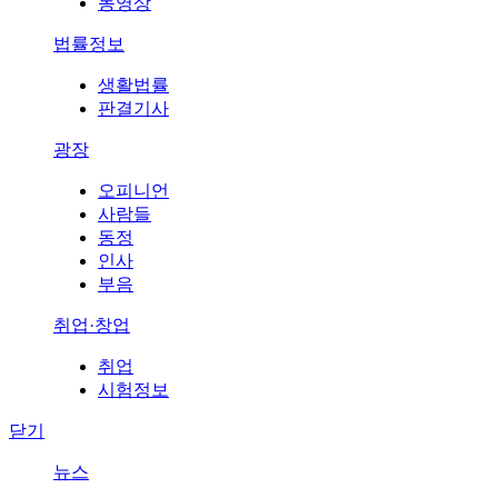
동영상
법률정보
생활법률
판결기사
광장
오피니언
사람들
동정
인사
부음
취업·창업
취업
시험정보
닫기
뉴스