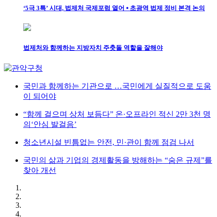
‘5극 3특’ 시대, 법제처 국제포럼 열어 ⦁ 초광역 법제 정비 본격 논의
법제처와 함께하는 지방자치 주춧돌 역할을 잘해야
국민과 함께하는 기관으로 …국민에게 실질적으로 도움
이 되어야
“함께 걸으며 상처 보듬다” 온·오프라인 적신 2만 3천 명
의‘안심 발걸음’
청소년시설 빈틈없는 안전, 민·관이 함께 점검 나서
국민의 삶과 기업의 경제활동을 방해하는 “숨은 규제”를
찾아 개선