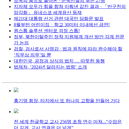
조국의 품으로 돌아온 · 순국선열의 후손 27명
지자체 모두가 힘을 합쳐 이뤄낸 값진 결과 · 「반구천의
암각화」 유네스코 세계유산 등재
제21대 대통령 선거 관련 대국민 담화문 발표
8월부턴 어린이집ㆍ학교 30미터 이내에선 금연!
원스톱 솔루션 센터로 걱정 스톱!
정부, 북한이탈주민 정착 지원체계 개선 방안 각계 전문
가 논의
검찰, 검사로서 사명감 · 법과 원칙에 따라 완수해야 할
‘직무상 의무’일 뿐
대한민국, 공정과 상식의 법치 … 따뜻한 동행
법제처, ‘2024년 달라지는 법령’ 소개
홍기영 회장, 타지에서 또 하나의 고향을 만들어 가다
전 세계 한글학교 교사 256명 초청 연수 마쳐...“수업은
더 깊게, 교사 연결은 더 넓게”