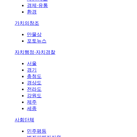
경제·유통
환경
가치의창조
만물상
포토뉴스
자치행정·자치경찰
서울
경기
충청도
경상도
전라도
강원도
제주
세종
사회단체
민주평등