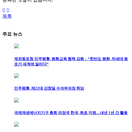
목록
주요 뉴스
재외동포청-민주평통, 평화교육 협력 강화 ․ “한반도 평화, 차세대 동
포가 세계에 알리다”
민주평통, 제22대 강창일 수석부의장 취임
국제재생에너지기구 총회 의장국 한국, 최초 지명…내년 1년 간 활동