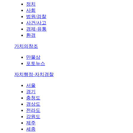
정치
사회
법원/검찰
사건/사고
경제·유통
환경
가치의창조
만물상
포토뉴스
자치행정·자치경찰
서울
경기
충청도
경상도
전라도
강원도
제주
세종