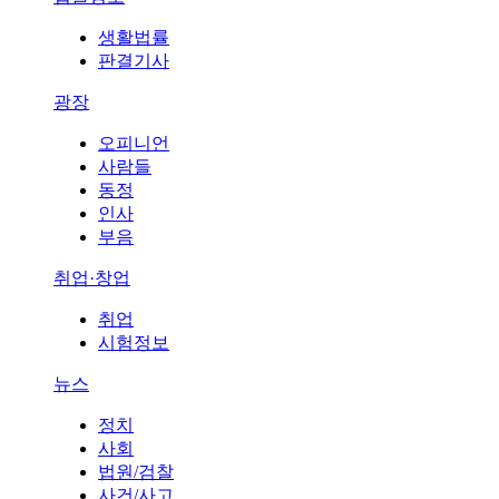
생활법률
판결기사
광장
오피니언
사람들
동정
인사
부음
취업·창업
취업
시험정보
뉴스
정치
사회
법원/검찰
사건/사고