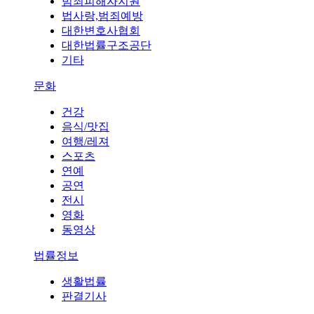
범죄피해자지원
법사랑,범죄예방
대한변호사협회
대한법률구조공단
기타
문화
건강
음식/맛집
여행/레져
스포츠
연예
공연
전시
영화
동영상
법률정보
생활법률
판결기사