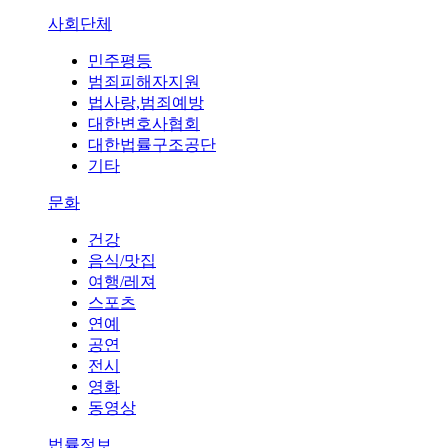
사회단체
민주평등
범죄피해자지원
법사랑,범죄예방
대한변호사협회
대한법률구조공단
기타
문화
건강
음식/맛집
여행/레져
스포츠
연예
공연
전시
영화
동영상
법률정보