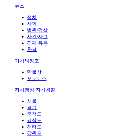
뉴스
정치
사회
법원/검찰
사건/사고
경제·유통
환경
가치의창조
만물상
포토뉴스
자치행정·자치경찰
서울
경기
충청도
경상도
전라도
강원도