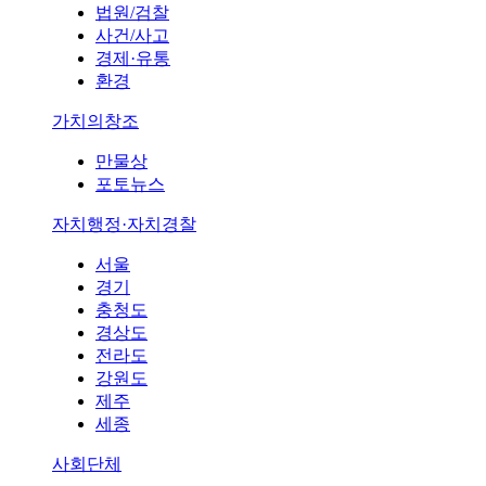
법원/검찰
사건/사고
경제·유통
환경
가치의창조
만물상
포토뉴스
자치행정·자치경찰
서울
경기
충청도
경상도
전라도
강원도
제주
세종
사회단체