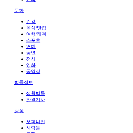
문화
건강
음식/맛집
여행/레져
스포츠
연예
공연
전시
영화
동영상
법률정보
생활법률
판결기사
광장
오피니언
사람들