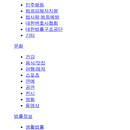
민주평등
범죄피해자지원
법사랑,범죄예방
대한변호사협회
대한법률구조공단
기타
문화
건강
음식/맛집
여행/레져
스포츠
연예
공연
전시
영화
동영상
법률정보
생활법률