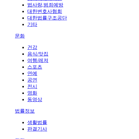
법사랑,범죄예방
대한변호사협회
대한법률구조공단
기타
문화
건강
음식/맛집
여행/레져
스포츠
연예
공연
전시
영화
동영상
법률정보
생활법률
판결기사