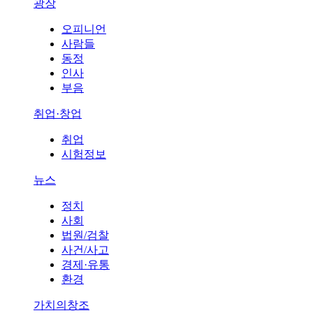
광장
오피니언
사람들
동정
인사
부음
취업·창업
취업
시험정보
뉴스
정치
사회
법원/검찰
사건/사고
경제·유통
환경
가치의창조