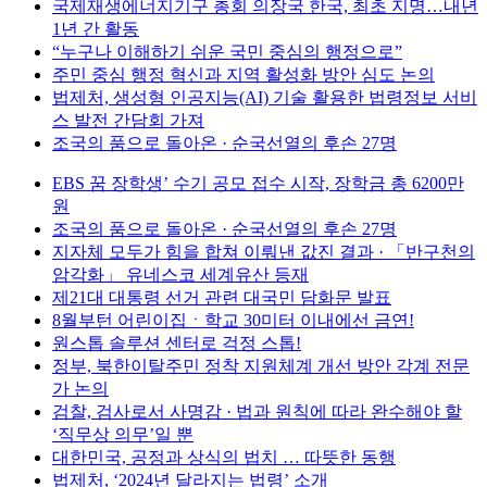
국제재생에너지기구 총회 의장국 한국, 최초 지명…내년
1년 간 활동
“누구나 이해하기 쉬운 국민 중심의 행정으로”
주민 중심 행정 혁신과 지역 활성화 방안 심도 논의
법제처, 생성형 인공지능(AI) 기술 활용한 법령정보 서비
스 발전 간담회 가져
조국의 품으로 돌아온 · 순국선열의 후손 27명
EBS 꿈 장학생’ 수기 공모 접수 시작, 장학금 총 6200만
원
조국의 품으로 돌아온 · 순국선열의 후손 27명
지자체 모두가 힘을 합쳐 이뤄낸 값진 결과 · 「반구천의
암각화」 유네스코 세계유산 등재
제21대 대통령 선거 관련 대국민 담화문 발표
8월부턴 어린이집ㆍ학교 30미터 이내에선 금연!
원스톱 솔루션 센터로 걱정 스톱!
정부, 북한이탈주민 정착 지원체계 개선 방안 각계 전문
가 논의
검찰, 검사로서 사명감 · 법과 원칙에 따라 완수해야 할
‘직무상 의무’일 뿐
대한민국, 공정과 상식의 법치 … 따뜻한 동행
법제처, ‘2024년 달라지는 법령’ 소개