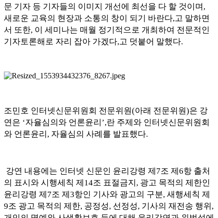
문 기자 등 기자들의 이미지 개선에 최선을 다 할 것이며
,
새로운 교육의 현장과 소통의 창이 되기 바란다
,
고 말하면
서 또한
,
이 세미나는 매월 정기적으로 개최하여 전문적인
기자토론해로 자리 잡아 가겠다
,
고 덧붙어 말했다
.
조민호 인터넷신문위원회 전문위원
(
아래 전문위원
)
은 강
연은
‘
자율심의와 언론윤리
’,
란 주제와 인터넷신문위원회
와 언론윤리
,
자율심의 사례를 발표했다
.
강연 내용에는 인터넷 신문인 윤리강령 제
7
조 제
6
항 출처
의 표시와 시행세칙 제
14
조 표절금지
,
광고 목적의 제한인
윤리강령 제
7
조 제
3
항인 기사와 광고의 구분
,
새행세칙 제
9
조 광고 목적의 제한
,
공정성
,
선정성
,
기사의 재전송 행위
,
개인의 명예와 사생활보호 등에 대해 윤리강연과 위법성에