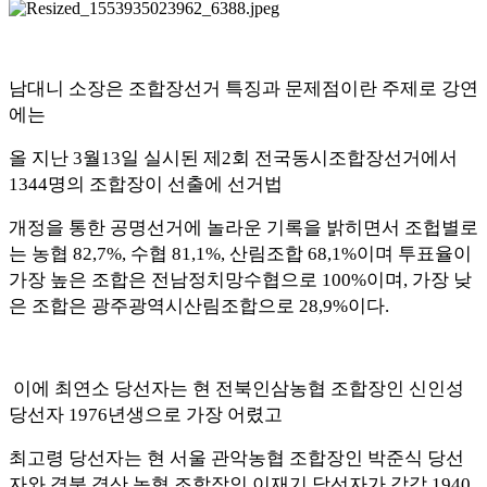
남대니 소장은 조합장선거 특징과 문제점이란 주제로 강연
에는
올 지난
3
월
13
일 실시된 제
2
회 전국동시조합장선거에서
1344
명의 조합장이 선출에 선거법
개정을 통한 공명선거에 놀라운 기록을 밝히면서 조헙별로
는 농협
82,7%,
수협
81,1%,
산림조합
68,1%
이며 투표율이
가장 높은 조합은 전남정치망수협으로
100%
이며
,
가장 낮
은 조합은 광주광역시산림조합으로
28,9%
이다
.
이에 최연소 당선자는 현 전북인삼농협 조합장인 신인성
당선자
1976
년생으로 가장 어렸고
최고령 당선자는 현 서울 관악농협 조합장인 박준식 당선
자와 경북 경산 농협 조합장인 이재기 당선자가 각각
1940