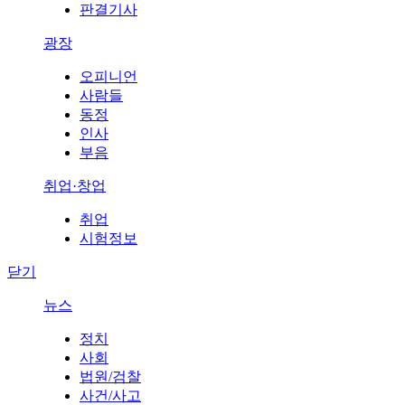
판결기사
광장
오피니언
사람들
동정
인사
부음
취업·창업
취업
시험정보
닫기
뉴스
정치
사회
법원/검찰
사건/사고