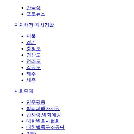
만물상
포토뉴스
자치행정·자치경찰
서울
경기
충청도
경상도
전라도
강원도
제주
세종
사회단체
민주평등
범죄피해자지원
법사랑,범죄예방
대한변호사협회
대한법률구조공단
기타