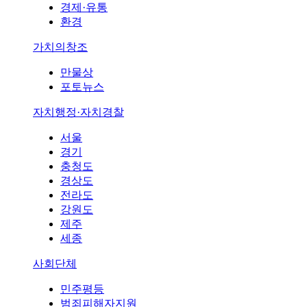
경제·유통
환경
가치의창조
만물상
포토뉴스
자치행정·자치경찰
서울
경기
충청도
경상도
전라도
강원도
제주
세종
사회단체
민주평등
범죄피해자지원