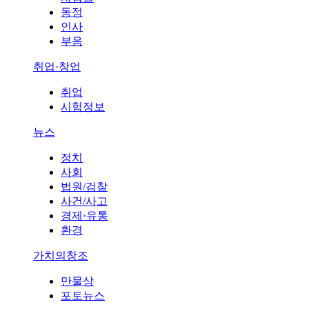
동정
인사
부음
취업·창업
취업
시험정보
뉴스
정치
사회
법원/검찰
사건/사고
경제·유통
환경
가치의창조
만물상
포토뉴스