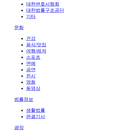
대한변호사협회
대한법률구조공단
기타
문화
건강
음식/맛집
여행/레져
스포츠
연예
공연
전시
영화
동영상
법률정보
생활법률
판결기사
광장