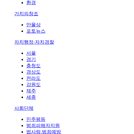
환경
가치의창조
만물상
포토뉴스
자치행정·자치경찰
서울
경기
충청도
경상도
전라도
강원도
제주
세종
사회단체
민주평등
범죄피해자지원
법사랑,범죄예방