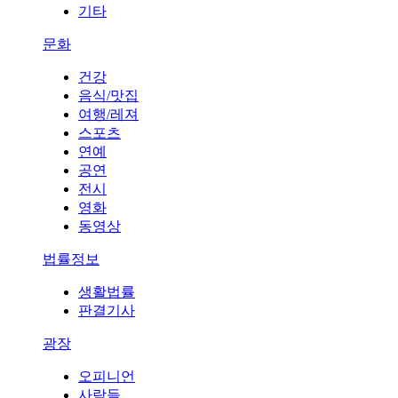
기타
문화
건강
음식/맛집
여행/레져
스포츠
연예
공연
전시
영화
동영상
법률정보
생활법률
판결기사
광장
오피니언
사람들