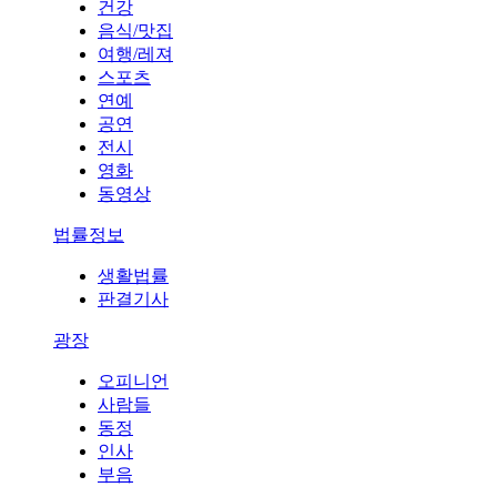
건강
음식/맛집
여행/레져
스포츠
연예
공연
전시
영화
동영상
법률정보
생활법률
판결기사
광장
오피니언
사람들
동정
인사
부음