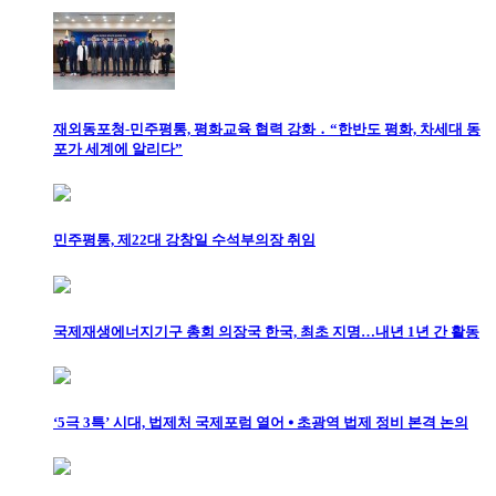
재외동포청-민주평통, 평화교육 협력 강화 ․ “한반도 평화, 차세대 동
포가 세계에 알리다”
민주평통, 제22대 강창일 수석부의장 취임
국제재생에너지기구 총회 의장국 한국, 최초 지명…내년 1년 간 활동
‘5극 3특’ 시대, 법제처 국제포럼 열어 ⦁ 초광역 법제 정비 본격 논의