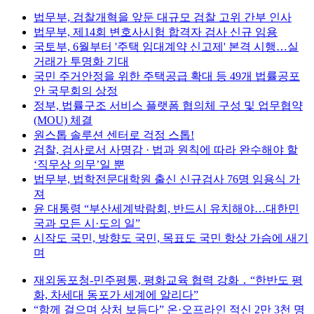
법무부, 검찰개혁을 앞둔 대규모 검찰 고위 간부 인사
법무부, 제14회 변호사시험 합격자 검사 신규 임용
국토부, 6월부터 '주택 임대계약 신고제' 본격 시행…실
거래가 투명화 기대
국민 주거안정을 위한 주택공급 확대 등 49개 법률공포
안 국무회의 상정
정부, 법률구조 서비스 플랫폼 협의체 구성 및 업무협약
(MOU) 체결
원스톱 솔루션 센터로 걱정 스톱!
검찰, 검사로서 사명감 · 법과 원칙에 따라 완수해야 할
‘직무상 의무’일 뿐
법무부, 법학전문대학원 출신 신규검사 76명 임용식 가
져
윤 대통령 “부산세계박람회, 반드시 유치해야…대한민
국과 모든 시·도의 일”
시작도 국민, 방향도 국민, 목표도 국민 항상 가슴에 새기
며
재외동포청-민주평통, 평화교육 협력 강화 ․ “한반도 평
화, 차세대 동포가 세계에 알리다”
“함께 걸으며 상처 보듬다” 온·오프라인 적신 2만 3천 명