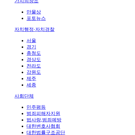
가치의창조
만물상
포토뉴스
자치행정·자치경찰
서울
경기
충청도
경상도
전라도
강원도
제주
세종
사회단체
민주평등
범죄피해자지원
법사랑,범죄예방
대한변호사협회
대한법률구조공단