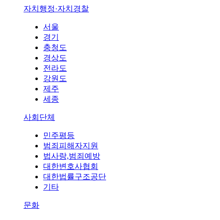
자치행정·자치경찰
서울
경기
충청도
경상도
전라도
강원도
제주
세종
사회단체
민주평등
범죄피해자지원
법사랑,범죄예방
대한변호사협회
대한법률구조공단
기타
문화