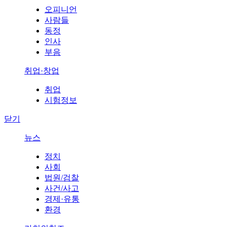
오피니언
사람들
동정
인사
부음
취업·창업
취업
시험정보
닫기
뉴스
정치
사회
법원/검찰
사건/사고
경제·유통
환경