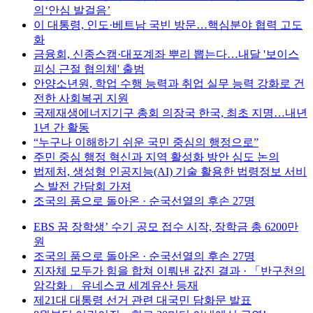
의‘안심 발걸음’
이 대통령, 인도·베트남 국빈 방문…핵심분야 협력 고도
화
금융회, 신종스캠·대포계좌 뿌리 뽑는다…내달 '보이스
피싱 근절 협의체' 출범
안양소년원, 학업 수행 능력과 취업 실무 능력 강화로 건
전한 사회복귀 지원
국제재생에너지기구 총회 의장국 한국, 최초 지명…내년
1년 간 활동
“누구나 이해하기 쉬운 국민 중심의 행정으로”
주민 중심 행정 혁신과 지역 활성화 방안 심도 논의
법제처, 생성형 인공지능(AI) 기술 활용한 법령정보 서비
스 발전 간담회 가져
조국의 품으로 돌아온 · 순국선열의 후손 27명
EBS 꿈 장학생’ 수기 공모 접수 시작, 장학금 총 6200만
원
조국의 품으로 돌아온 · 순국선열의 후손 27명
지자체 모두가 힘을 합쳐 이뤄낸 값진 결과 · 「반구천의
암각화」 유네스코 세계유산 등재
제21대 대통령 선거 관련 대국민 담화문 발표