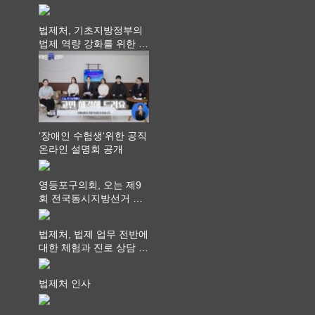
쳐...“수업은 더 깊게, 교
사 연결은 더 넓게”
법제처, 기초지방정부의
법제 역량 강화를 위한 전
라권 현장설명회 개최
‘장애인 수험생‘위한 공직
온라인 설명회 공개
영등포구의회, 오는 제9
회 전국동시지방선거 ‧
"공직사회는 어느 때보다
공정하고 책임 있는 자세
법제처, 법제 업무 전반에
를 지켜야 할 것"
대한 체험과 진로 상담 기
회 제공
법제처 인사