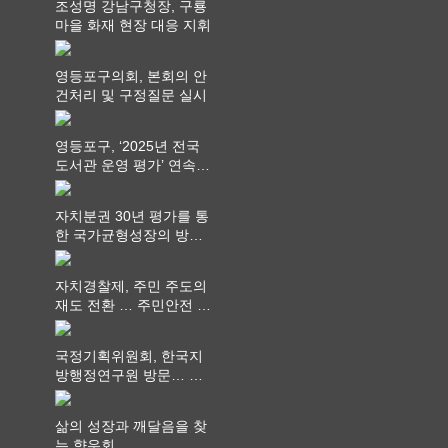
조성명 강남구청장, 구룡
마을 화재 현장 대응 지휘
영등포구의회, 본회의 안
건처리 및 구정질문 실시
영등포구, ‘2025년 전국
도서관 운영 평가’ 연속
최고 영예 장관상에서 ‘대
통령상’ 수상
자치분권 30년 평가를 통
한 국가균형성장의 방향
과 과제 논의
자치경찰제, 주민 주도의
재도 전환 … 주민안전 치
안서비스가 최우선 되어
야
국정기획위원회, 한국지
방행정연구원 방문… 국
가균형성장 논의
삶의 성장과 깨달음을 찾
는 향우회