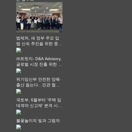
법제처, 새 정부 주요 입
법 신속 추진을 위한 중앙
부처 법무담당관 회의 개
최
㈜트릿지- D&A Advisory,
글로벌 시장 진출 위한 전
략적 업무협약 체결
위기임산부 안전한 양육·
출산 돕는다…민관 협력
체계 구축
국토부, 6월부터 '주택 임
대계약 신고제' 본격 시
행…실거래가 투명화 기
대
불꽃놀이의 빛과 그림자