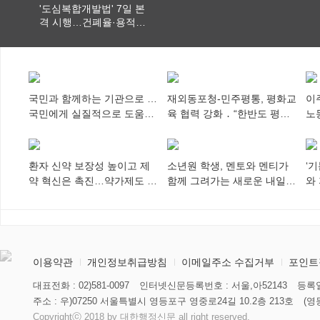
'도심복합개발법' 7일 본
격 시행…건폐율·용적률
특례 부여
국민과 함께하는 기관으로 …
재외동포청-민주평통, 평화교
이
국민에게 실질적으로 도움이
육 협력 강화 ․ “한반도 평화,
노
되어야
차세대 동포가 세계에 알리
추
다”
환자 신약 보장성 높이고 제
소년원 학생, 멘토와 멘티가
‘
약 혁신은 촉진…약가제도 개
함께 그려가는 새로운 내일
와
편안 의결
향해
미
이용약관
개인정보취급방침
이메일주소 수집거부
포인트
대표전화 : 02)581-0097
인터넷신문등록번호 : 서울,아52143
등록일
주소 : 우)07250 서울특별시 영등포구 영중로24길 10.2층 213호
(영
Copyrightⓒ 2018 by 대한행정신문 all right reserved.