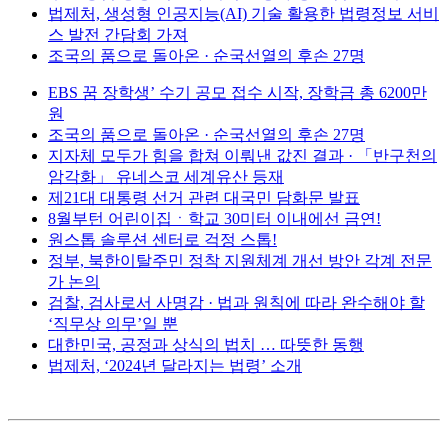
법제처, 생성형 인공지능(AI) 기술 활용한 법령정보 서비
스 발전 간담회 가져
조국의 품으로 돌아온 · 순국선열의 후손 27명
EBS 꿈 장학생’ 수기 공모 접수 시작, 장학금 총 6200만
원
조국의 품으로 돌아온 · 순국선열의 후손 27명
지자체 모두가 힘을 합쳐 이뤄낸 값진 결과 · 「반구천의
암각화」 유네스코 세계유산 등재
제21대 대통령 선거 관련 대국민 담화문 발표
8월부턴 어린이집ㆍ학교 30미터 이내에선 금연!
원스톱 솔루션 센터로 걱정 스톱!
정부, 북한이탈주민 정착 지원체계 개선 방안 각계 전문
가 논의
검찰, 검사로서 사명감 · 법과 원칙에 따라 완수해야 할
‘직무상 의무’일 뿐
대한민국, 공정과 상식의 법치 … 따뜻한 동행
법제처, ‘2024년 달라지는 법령’ 소개