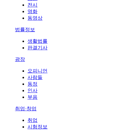
전시
영화
동영상
법률정보
생활법률
판결기사
광장
오피니언
사람들
동정
인사
부음
취업·창업
취업
시험정보