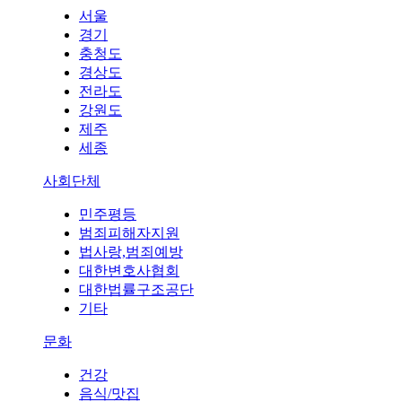
서울
경기
충청도
경상도
전라도
강원도
제주
세종
사회단체
민주평등
범죄피해자지원
법사랑,범죄예방
대한변호사협회
대한법률구조공단
기타
문화
건강
음식/맛집