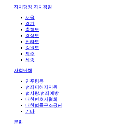
자치행정·자치경찰
서울
경기
충청도
경상도
전라도
강원도
제주
세종
사회단체
민주평등
범죄피해자지원
법사랑,범죄예방
대한변호사협회
대한법률구조공단
기타
문화