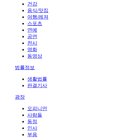
건강
음식/맛집
여행/레져
스포츠
연예
공연
전시
영화
동영상
법률정보
생활법률
판결기사
광장
오피니언
사람들
동정
인사
부음