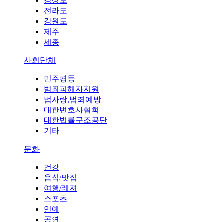
경상도
전라도
강원도
제주
세종
사회단체
민주평등
범죄피해자지원
법사랑,범죄예방
대한변호사협회
대한법률구조공단
기타
문화
건강
음식/맛집
여행/레져
스포츠
연예
공연