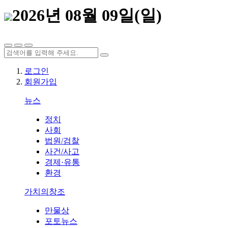
2026년 08월 09일(일)
로그인
회원가입
뉴스
정치
사회
법원/검찰
사건/사고
경제·유통
환경
가치의창조
만물상
포토뉴스