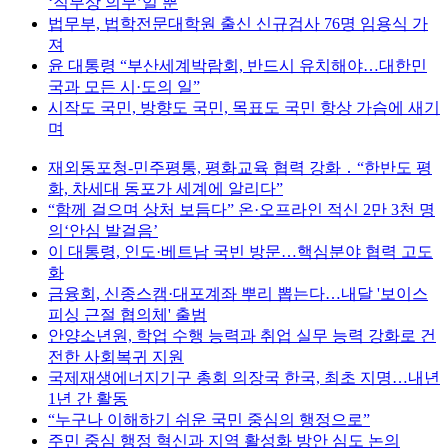
‘직무상 의무’일 뿐
법무부, 법학전문대학원 출신 신규검사 76명 임용식 가
져
윤 대통령 “부산세계박람회, 반드시 유치해야…대한민
국과 모든 시·도의 일”
시작도 국민, 방향도 국민, 목표도 국민 항상 가슴에 새기
며
재외동포청-민주평통, 평화교육 협력 강화 ․ “한반도 평
화, 차세대 동포가 세계에 알리다”
“함께 걸으며 상처 보듬다” 온·오프라인 적신 2만 3천 명
의‘안심 발걸음’
이 대통령, 인도·베트남 국빈 방문…핵심분야 협력 고도
화
금융회, 신종스캠·대포계좌 뿌리 뽑는다…내달 '보이스
피싱 근절 협의체' 출범
안양소년원, 학업 수행 능력과 취업 실무 능력 강화로 건
전한 사회복귀 지원
국제재생에너지기구 총회 의장국 한국, 최초 지명…내년
1년 간 활동
“누구나 이해하기 쉬운 국민 중심의 행정으로”
주민 중심 행정 혁신과 지역 활성화 방안 심도 논의