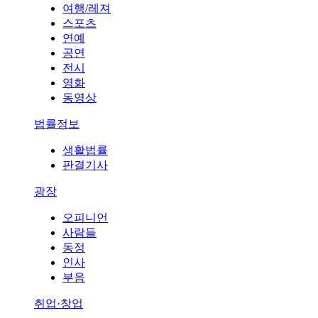
여행/레져
스포츠
연예
공연
전시
영화
동영상
법률정보
생활법률
판결기사
광장
오피니언
사람들
동정
인사
부음
취업·창업