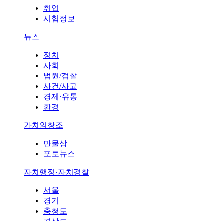
취업
시험정보
뉴스
정치
사회
법원/검찰
사건/사고
경제·유통
환경
가치의창조
만물상
포토뉴스
자치행정·자치경찰
서울
경기
충청도