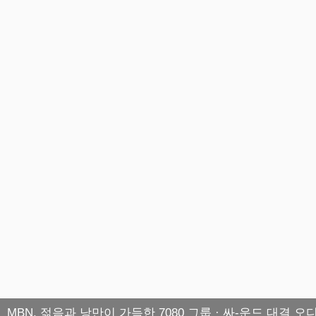
MBN, 젊음과 낭만이 가득한 7080 그룹 · 싸-운드 대결 오