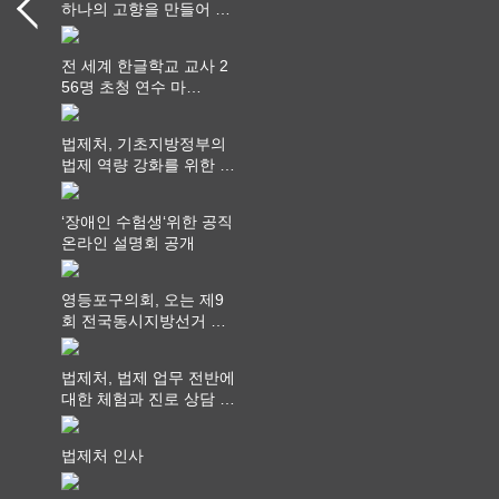
하나의 고향을 만들어 가
다
전 세계 한글학교 교사 2
56명 초청 연수 마
쳐...“수업은 더 깊게, 교
사 연결은 더 넓게”
법제처, 기초지방정부의
법제 역량 강화를 위한 전
라권 현장설명회 개최
‘장애인 수험생‘위한 공직
온라인 설명회 공개
영등포구의회, 오는 제9
회 전국동시지방선거 ‧
"공직사회는 어느 때보다
공정하고 책임 있는 자세
법제처, 법제 업무 전반에
를 지켜야 할 것"
대한 체험과 진로 상담 기
회 제공
법제처 인사