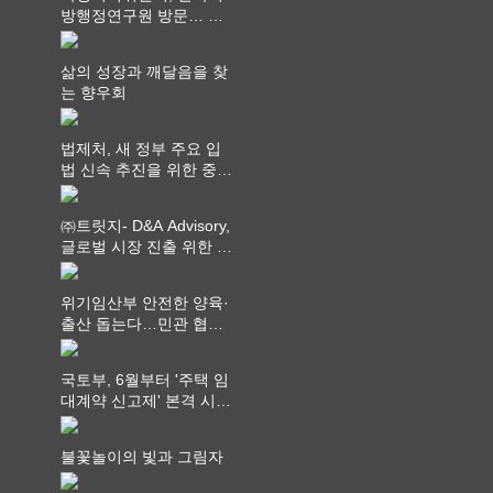
방행정연구원 방문… 국
가균형성장 논의
삶의 성장과 깨달음을 찾
는 향우회
법제처, 새 정부 주요 입
법 신속 추진을 위한 중앙
부처 법무담당관 회의 개
최
㈜트릿지- D&A Advisory,
글로벌 시장 진출 위한 전
략적 업무협약 체결
위기임산부 안전한 양육·
출산 돕는다…민관 협력
체계 구축
국토부, 6월부터 '주택 임
대계약 신고제' 본격 시
행…실거래가 투명화 기
대
불꽃놀이의 빛과 그림자