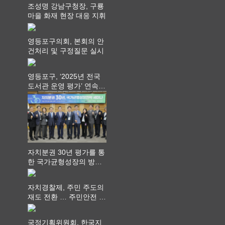
조성명 강남구청장, 구룡
마을 화재 현장 대응 지휘
영등포구의회, 본회의 안
건처리 및 구정질문 실시
영등포구, ‘2025년 전국
도서관 운영 평가’ 연속
최고 영예 장관상에서 ‘대
통령상’ 수상
자치분권 30년 평가를 통
한 국가균형성장의 방향
과 과제 논의
자치경찰제, 주민 주도의
재도 전환 … 주민안전 치
안서비스가 최우선 되어
야
국정기획위원회, 한국지