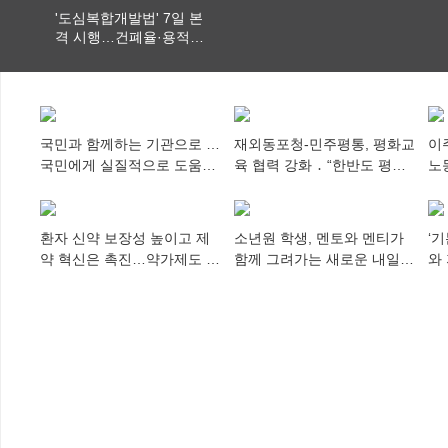
'도심복합개발법' 7일 본
격 시행…건폐율·용적률
특례 부여
국민과 함께하는 기관으로 …
재외동포청-민주평통, 평화교
이
국민에게 실질적으로 도움이
육 협력 강화 ․ “한반도 평화,
노
되어야
차세대 동포가 세계에 알리
추
다”
환자 신약 보장성 높이고 제
소년원 학생, 멘토와 멘티가
‘
약 혁신은 촉진…약가제도 개
함께 그려가는 새로운 내일
와
편안 의결
향해
미